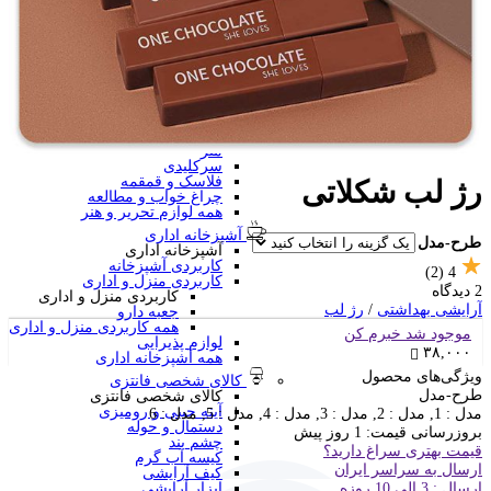
منگنه فانتزی
سرگرمی و آموزشی
فانتزی ها
برچسب استیکری
کاور A4 و پوشه فانتزی
جامدادی
تخته وایت برد
تخته شاسی
ساعت رومیزی
متر
سرکلیدی
فلاسک و قمقمه
رژ لب شکلاتی
چراغ خواب و مطالعه
همه لوازم تحریر و هنر
آشپزخانه اداری
طرح-مدل
آشپزخانه اداری
کاربردی آشپزخانه
(2)
4
کاربردی منزل و اداری
2 دیدگاه
کاربردی منزل و اداری
آرایشی بهداشتی
/
رژ لب
جعبه دارو
همه کاربردی منزل و اداری
موجود شد خبرم کن
لوازم پذیرایی
۳۸,۰۰۰
همه آشپزخانه اداری
ویژگی‌های محصول
کالای شخصی فانتزی
طرح-مدل
کالای شخصی فانتزی
آینه جیبی و رومیزی
مدل : 1, مدل : 2, مدل : 3, مدل : 4, مدل : 5, مدل : 6
دستمال و حوله
بروزرسانی قیمت:
1 روز پیش
چشم بند
قیمت بهتری سراغ دارید؟
کیسه آب گرم
ارسال به سراسر ایران
کیف آرایشی
ارسال : 3 الی 10 روزه
ابزار آرایشی