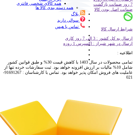
همه کالای شخصی فانتزی
7 روز ضمانت بازگشت
همه دسته بندی کالا ها
ضمانت اصل بودن کالا
بلاگ
سوالی دارید
تماس با هیس
شرایط ارسال کالا
ارسال به کل کشور : 3 الی 7 روز کاری
ارسال در شهر شیراز : اکسپرس 1 روزه
اطلاعیه :
تمامی محصولات در سال 1403 با کاهش قیمت 30% و طبق قوانین کشور
شامل 10% مالیات بر ارزش افزونه خواهد بود. ثبت سفارشات خرده تنها از
عاملیت های فروش امکان پذیر خواهد بود. تماس با کارشناسان : 91691267-
021