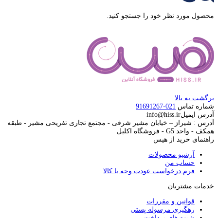
محصول مورد نظر خود را جستجو کنید.
برگشت به بالا
شماره تماس
021-91691267
آدرس ایمیل
info@hiss.ir
آدرس : شیراز – خیابان مشیر شرقی - مجتمع تجاری تفریحی مشیر - طبقه
همکف - واحد G5 - فروشگاه اکلیل
راهنمای خرید از هیس
آرشیو محصولات
حساب من
فرم درخواست عودت وجه یا کالا
خدمات مشتریان
قوانین و مقررات
رهگیری مرسوله پستی
شیوه های پرداخت