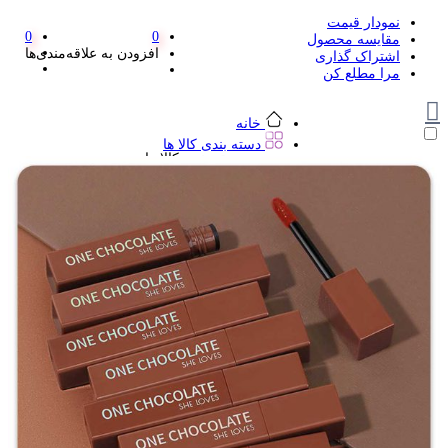
نمودار قیمت
0
0
مقایسه محصول
افزودن به علاقه‌مندی‌ها
اشتراک گذاری
مرا مطلع کن
خانه
دسته بندی کالا ها
دسته بندی کالا ها
لوازم تحریر و هنر
لوازم تحریر و هنر
مداد
پاک کن و غلط گیر
مداد تراش
اتود و نوک
روان نویس فانتزی
خودکار و خودکار فشاری
ماژیک ها
دفترچه یادداشت
استیکر
استیک نوت
خط کش و گونیا
کیف غذا
کوله پشتی
چسب
کاتر فانتزی
بوک مارک
ماشین حساب
قیچی