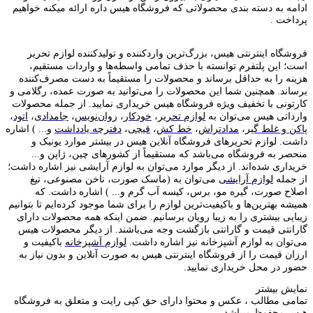
ادامه به دسته بندی محصولاتی که فروشگاه هیس داره ارائه میکنه خواهیم
پرداخت .
فروشگاه اینترنتی هیس، بزرگ‌ترین وارد‌کننده و تولید‌کننده لوازم تحریر
است؛ این پلتفرم توانسته با حذف تمامی واسطه‌ها و واردات مستقیم،
هزینه را به حداقل برساند و محصولات را مستقیماً به دست مصرف‌کننده
برساند. همچنین شما این محصولات را می‌توانید به صورت عمده، رگلامی و
کارتونی با تخفیف ویژه فروشگاه هیس خریداری نمایید. از جمله محصولات
وارداتی هیس می‌توان به
لوازم تحریر
،
خودکار
،
روان‌نویس
،
جامدادی
،
اتود
،
پاکن و غلط گیر
،
مدادتراش
،
خط کش
،
قیچی
،
دفترچه یادداشت
و... ) اشاره
داشت. لوازم تحریر‌های فروشگاه آنلاین هیس در بیشتر موارد یونیک و
منحصر به فروشگاه می‌باشد که مستقیماً از کشور‌های چین، ژاپن و...
خریداری شده‌اند. از دیگر موارد می‌توان به لوازم آرایشی نیز اشاره داشت؛
از جمله
لوازم آرایشی
می‌توان به (ماسک صورت، ناخن مصنوعی، تیغ
اصلاح صورت، گیره مو، برس، کیسه آب گرم و... ) اشاره داشت. که
همیشه بهترین‌ها و باکیفیت‌ترین لوازم را برای شما موجود کرده‌ایم تا بتوانیم
زیبایی بیشتری را به زیبا رویان برسانیم. ضمن اینکه همه محصولات دارای
گارانتی قیمت و گارانتی بازگشت وجه می‌باشند. از دیگر محصولات هیس
می‌توان به لوازم آشپزخانه نیز اشاره داشت.
لوازم آشپزخانه
باکیفیت و
ارزان قیمت را از فروشگاه اینترنتی هیس به صورت آنلاین و بدون نیاز به
حضور در محل خریداری نمایید.
نمایش بیشتر
تمامی مطالب ، عکس و محتوا دارای حق کپی رایت و متعلق به فروشگاه
هیس محفوظ میباشد.