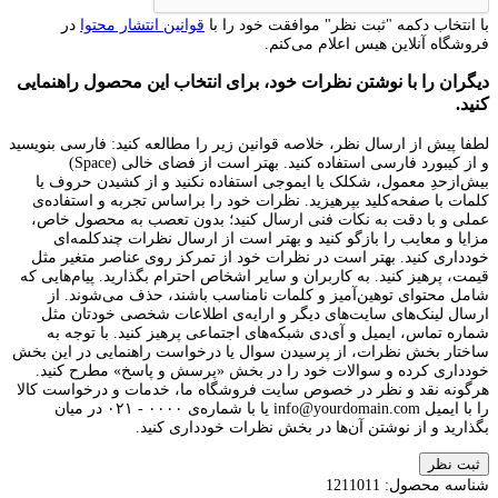
با انتخاب دکمه "ثبت نظر" موافقت خود را با
قوانین انتشار محتوا
در
فروشگاه آنلاین هیس اعلام می‌کنم.
دیگران را با نوشتن نظرات خود، برای انتخاب این محصول راهنمایی
کنید.
لطفا پیش از ارسال نظر، خلاصه قوانین زیر را مطالعه کنید: فارسی بنویسید
و از کیبورد فارسی استفاده کنید. بهتر است از فضای خالی (Space)
بیش‌از‌حدِ معمول، شکلک یا ایموجی استفاده نکنید و از کشیدن حروف یا
کلمات با صفحه‌کلید بپرهیزید. نظرات خود را براساس تجربه و استفاده‌ی
عملی و با دقت به نکات فنی ارسال کنید؛ بدون تعصب به محصول خاص،
مزایا و معایب را بازگو کنید و بهتر است از ارسال نظرات چندکلمه‌‌ای
خودداری کنید. بهتر است در نظرات خود از تمرکز روی عناصر متغیر مثل
قیمت، پرهیز کنید. به کاربران و سایر اشخاص احترام بگذارید. پیام‌هایی که
شامل محتوای توهین‌آمیز و کلمات نامناسب باشند، حذف می‌شوند. از
ارسال لینک‌های سایت‌های دیگر و ارایه‌ی اطلاعات شخصی خودتان مثل
شماره تماس، ایمیل و آی‌دی شبکه‌های اجتماعی پرهیز کنید. با توجه به
ساختار بخش نظرات، از پرسیدن سوال یا درخواست راهنمایی در این بخش
خودداری کرده و سوالات خود را در بخش «پرسش و پاسخ» مطرح کنید.
هرگونه نقد و نظر در خصوص سایت فروشگاه ما، خدمات و درخواست کالا
را با ایمیل info@yourdomain.com یا با شماره‌ی ۰۰۰۰ - ۰۲۱ در میان
بگذارید و از نوشتن آن‌ها در بخش نظرات خودداری کنید.
ثبت نظر
شناسه محصول:
1211011