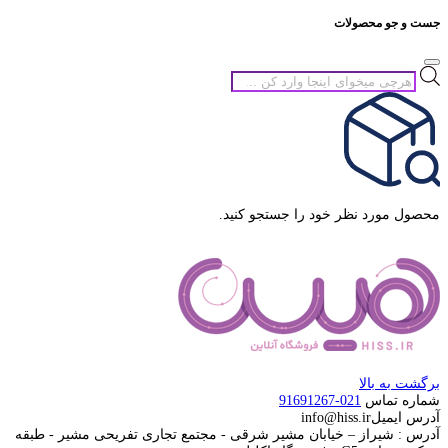
جست و جو محصولات
جستجوی
محصولات
محصول مورد نظر خود را جستجو کنید.
برگشت به بالا
شماره تماس
021-91691267
آدرس ایمیل
info@hiss.ir
آدرس : شیراز – خیابان مشیر شرقی - مجتمع تجاری تفریحی مشیر - طبقه