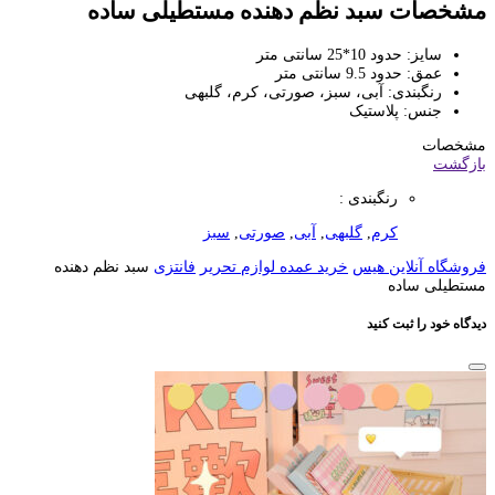
مشخصات سبد نظم دهنده مستطیلی ساده
سایز: حدود 10*25 سانتی متر
عمق: حدود 9.5 سانتی متر
رنگبندی: آبی، سبز، صورتی، کرم، گلبهی
جنس: پلاستیک
مشخصات
بازگشت
رنگبندی :
کرم
,
گلبهی
,
آبی
,
صورتی
,
سبز
فروشگاه آنلاین هیس
خرید عمده لوازم تحریر
فانتزی
سبد نظم دهنده
مستطیلی ساده
دیدگاه خود را ثبت کنید