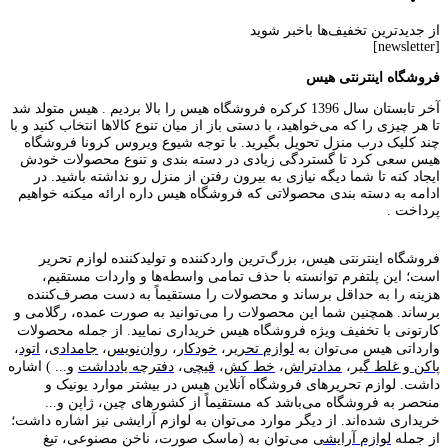
از جدیدترین تخفیف‌ها باخبر شوید
[newsletter]
فروشگاه اینترنتی هیس
آخر تابستان سال 1396 کرکره فروشگاه هیس را بالا بردیم . هیس متولد شد
تا هر چیزی را که می‌خواهید، با دستی باز از میان تنوع کالاها انتخاب کنید و با
چند کلیک درب منزل تحویل بگیرید. با توجه شیوع ویروس کرونا فروشگاه
هیس سعی کرد تا گستردگی زیادی در دسته بندی و تنوع محصولات خودش
ایجاد کنه تا شما دیگه نیازی به بیرون رفتن از منزل رو نداشته باشید. در
ادامه به دسته بندی محصولاتی که فروشگاه هیس داره ارائه میکنه خواهیم
پرداخت .
فروشگاه اینترنتی هیس، بزرگ‌ترین وارد‌کننده و تولید‌کننده لوازم تحریر
است؛ این پلتفرم توانسته با حذف تمامی واسطه‌ها و واردات مستقیم،
هزینه را به حداقل برساند و محصولات را مستقیماً به دست مصرف‌کننده
برساند. همچنین شما این محصولات را می‌توانید به صورت عمده، رگلامی و
کارتونی با تخفیف ویژه فروشگاه هیس خریداری نمایید. از جمله محصولات
وارداتی هیس می‌توان به
لوازم تحریر
،
خودکار
،
روان‌نویس
،
جامدادی
،
اتود
،
پاکن و غلط گیر
،
مدادتراش
،
خط کش
،
قیچی
،
دفترچه یادداشت
و... ) اشاره
داشت. لوازم تحریر‌های فروشگاه آنلاین هیس در بیشتر موارد یونیک و
منحصر به فروشگاه می‌باشد که مستقیماً از کشور‌های چین، ژاپن و...
خریداری شده‌اند. از دیگر موارد می‌توان به لوازم آرایشی نیز اشاره داشت؛
از جمله
لوازم آرایشی
می‌توان به (ماسک صورت، ناخن مصنوعی، تیغ