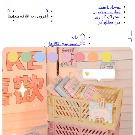
نمودار قیمت
0
0
مقایسه محصول
افزودن به علاقه‌مندی‌ها
اشتراک گذاری
مرا مطلع کن
خانه
دسته بندی کالا ها
دسته بندی کالا ها
لوازم تحریر و هنر
لوازم تحریر و هنر
مداد
پاک کن و غلط گیر
مداد تراش
اتود و نوک
روان نویس فانتزی
خودکار و خودکار فشاری
ماژیک ها
دفترچه یادداشت
استیکر
استیک نوت
خط کش و گونیا
کیف غذا
کوله پشتی
چسب
کاتر فانتزی
بوک مارک
ماشین حساب
قیچی