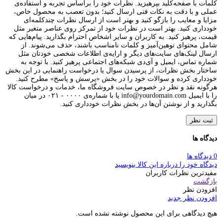
کلمات با صفحه‌کلید بپرهیزید. نظرات خود را براساس تجربه و استفاده‌ی
عملی و با دقت به نکات فنی ارسال کنید؛ بدون تعصب به محصول خاص،
مزایا و معایب را بازگو کنید و بهتر است از ارسال نظرات چندکلمه‌‌ای
خودداری کنید. بهتر است در نظرات خود از تمرکز روی عناصر متغیر مثل
قیمت، پرهیز کنید. به کاربران و سایر اشخاص احترام بگذارید. پیام‌هایی که
شامل محتوای توهین‌آمیز و کلمات نامناسب باشند، حذف می‌شوند. از
ارسال لینک‌های سایت‌های دیگر و ارایه‌ی اطلاعات شخصی خودتان مثل
شماره تماس، ایمیل و آی‌دی شبکه‌های اجتماعی پرهیز کنید. با توجه به
ساختار بخش نظرات، از پرسیدن سوال یا درخواست راهنمایی در این بخش
خودداری کرده و سوالات خود را در بخش «پرسش و پاسخ» مطرح کنید.
هرگونه نقد و نظر در خصوص سایت فروشگاه ما، خدمات و درخواست کالا
را با ایمیل info@yourdomain.com یا با شماره‌ی ۰۰۰۰ - ۰۲۱ در میان
بگذارید و از نوشتن آن‌ها در بخش نظرات خودداری کنید.
ثبت نظر
دیدگاه ها
0 دیدگاه ها
دیدگاه خود را درباره این کالا بنویسید
مفیدترین نظرات کاربران
بازگشت
افزودن نظر
افزودن نظر جدید
هیچ دیدگاهی برای این محصول نوشته نشده است.