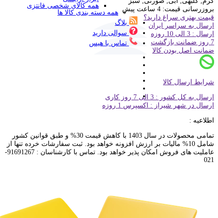
کرم, گلبهی, آبی, صورتی, سبز
همه کالای شخصی فانتزی
بروزرسانی قیمت:
4 ساعت پیش
همه دسته بندی کالا ها
قیمت بهتری سراغ دارید؟
بلاگ
ارسال به سراسر ایران
سوالی دارید
ارسال : 3 الی 10 روزه
7 روز ضمانت بازگشت
تماس با هیس
ضمانت اصل بودن کالا
شرایط ارسال کالا
ارسال به کل کشور : 3 الی 7 روز کاری
ارسال در شهر شیراز : اکسپرس 1 روزه
اطلاعیه :
تمامی محصولات در سال 1403 با کاهش قیمت 30% و طبق قوانین کشور
شامل 10% مالیات بر ارزش افزونه خواهد بود. ثبت سفارشات خرده تنها از
عاملیت های فروش امکان پذیر خواهد بود. تماس با کارشناسان : 91691267-
021