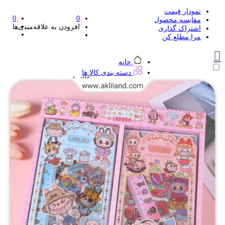
نمودار قیمت
0
0
مقایسه محصول
افزودن به علاقه‌مندی‌ها
اشتراک گذاری
مرا مطلع کن
خانه
دسته بندی کالا ها
دسته بندی کالا ها
لوازم تحریر و هنر
لوازم تحریر و هنر
مداد
پاک کن و غلط گیر
مداد تراش
اتود و نوک
روان نویس فانتزی
خودکار و خودکار فشاری
ماژیک ها
دفترچه یادداشت
استیکر
استیک نوت
خط کش و گونیا
کیف غذا
کوله پشتی
چسب
کاتر فانتزی
بوک مارک
ماشین حساب
قیچی