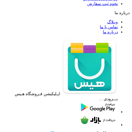
نحوه ثبت سفارش
درباره ما
وبـلاگ
تماس با ما
درباره ما
اپـلیکیشن فـروشگاه هـیس
بـــزودی ...