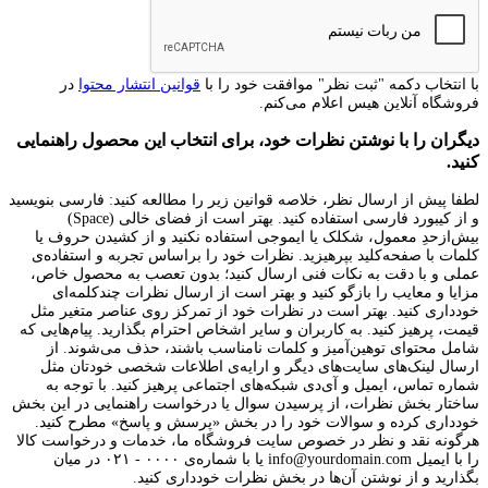
با انتخاب دکمه "ثبت نظر" موافقت خود را با
قوانین انتشار محتوا
در
فروشگاه آنلاین هیس اعلام می‌کنم.
دیگران را با نوشتن نظرات خود، برای انتخاب این محصول راهنمایی
کنید.
لطفا پیش از ارسال نظر، خلاصه قوانین زیر را مطالعه کنید: فارسی بنویسید
و از کیبورد فارسی استفاده کنید. بهتر است از فضای خالی (Space)
بیش‌از‌حدِ معمول، شکلک یا ایموجی استفاده نکنید و از کشیدن حروف یا
کلمات با صفحه‌کلید بپرهیزید. نظرات خود را براساس تجربه و استفاده‌ی
عملی و با دقت به نکات فنی ارسال کنید؛ بدون تعصب به محصول خاص،
مزایا و معایب را بازگو کنید و بهتر است از ارسال نظرات چندکلمه‌‌ای
خودداری کنید. بهتر است در نظرات خود از تمرکز روی عناصر متغیر مثل
قیمت، پرهیز کنید. به کاربران و سایر اشخاص احترام بگذارید. پیام‌هایی که
شامل محتوای توهین‌آمیز و کلمات نامناسب باشند، حذف می‌شوند. از
ارسال لینک‌های سایت‌های دیگر و ارایه‌ی اطلاعات شخصی خودتان مثل
شماره تماس، ایمیل و آی‌دی شبکه‌های اجتماعی پرهیز کنید. با توجه به
ساختار بخش نظرات، از پرسیدن سوال یا درخواست راهنمایی در این بخش
خودداری کرده و سوالات خود را در بخش «پرسش و پاسخ» مطرح کنید.
هرگونه نقد و نظر در خصوص سایت فروشگاه ما، خدمات و درخواست کالا
را با ایمیل info@yourdomain.com یا با شماره‌ی ۰۰۰۰ - ۰۲۱ در میان
بگذارید و از نوشتن آن‌ها در بخش نظرات خودداری کنید.