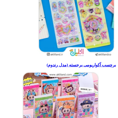
برچسب آکواریومی برجسته (مدل رندوم)