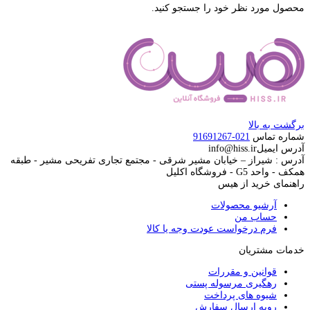
محصول مورد نظر خود را جستجو کنید.
برگشت به بالا
شماره تماس
021-91691267
آدرس ایمیل
info@hiss.ir
آدرس : شیراز – خیابان مشیر شرقی - مجتمع تجاری تفریحی مشیر - طبقه
همکف - واحد G5 - فروشگاه اکلیل
راهنمای خرید از هیس
آرشیو محصولات
حساب من
فرم درخواست عودت وجه یا کالا
خدمات مشتریان
قوانین و مقررات
رهگیری مرسوله پستی
شیوه های پرداخت
رویه ارسال سفارش