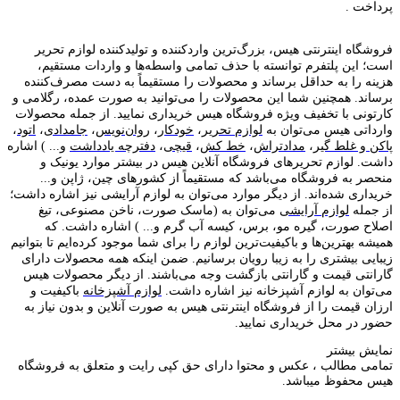
پرداخت .
فروشگاه اینترنتی هیس، بزرگ‌ترین وارد‌کننده و تولید‌کننده لوازم تحریر
است؛ این پلتفرم توانسته با حذف تمامی واسطه‌ها و واردات مستقیم،
هزینه را به حداقل برساند و محصولات را مستقیماً به دست مصرف‌کننده
برساند. همچنین شما این محصولات را می‌توانید به صورت عمده، رگلامی و
کارتونی با تخفیف ویژه فروشگاه هیس خریداری نمایید. از جمله محصولات
وارداتی هیس می‌توان به
لوازم تحریر
،
خودکار
،
روان‌نویس
،
جامدادی
،
اتود
،
پاکن و غلط گیر
،
مدادتراش
،
خط کش
،
قیچی
،
دفترچه یادداشت
و... ) اشاره
داشت. لوازم تحریر‌های فروشگاه آنلاین هیس در بیشتر موارد یونیک و
منحصر به فروشگاه می‌باشد که مستقیماً از کشور‌های چین، ژاپن و...
خریداری شده‌اند. از دیگر موارد می‌توان به لوازم آرایشی نیز اشاره داشت؛
از جمله
لوازم آرایشی
می‌توان به (ماسک صورت، ناخن مصنوعی، تیغ
اصلاح صورت، گیره مو، برس، کیسه آب گرم و... ) اشاره داشت. که
همیشه بهترین‌ها و باکیفیت‌ترین لوازم را برای شما موجود کرده‌ایم تا بتوانیم
زیبایی بیشتری را به زیبا رویان برسانیم. ضمن اینکه همه محصولات دارای
گارانتی قیمت و گارانتی بازگشت وجه می‌باشند. از دیگر محصولات هیس
می‌توان به لوازم آشپزخانه نیز اشاره داشت.
لوازم آشپزخانه
باکیفیت و
ارزان قیمت را از فروشگاه اینترنتی هیس به صورت آنلاین و بدون نیاز به
حضور در محل خریداری نمایید.
نمایش بیشتر
تمامی مطالب ، عکس و محتوا دارای حق کپی رایت و متعلق به فروشگاه
هیس محفوظ میباشد.