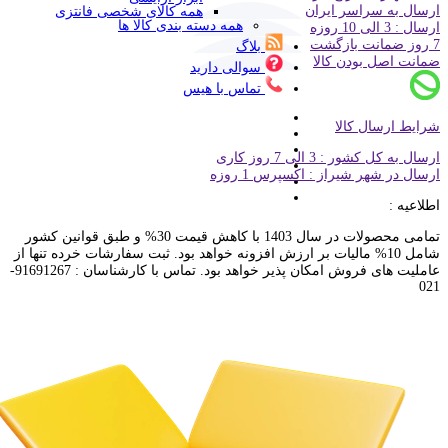
ارسال به سراسر ایران
همه کالای شخصی فانتزی
همه دسته بندی کالا ها
ارسال : 3 الی 10 روزه
7 روز ضمانت بازگشت
بلاگ
ضمانت اصل بودن کالا
سوالی دارید
تماس با هیس
شرایط ارسال کالا
ارسال به کل کشور : 3 الی 7 روز کاری
ارسال در شهر شیراز : اکسپرس 1 روزه
اطلاعیه :
تمامی محصولات در سال 1403 با کاهش قیمت 30% و طبق قوانین کشور
شامل 10% مالیات بر ارزش افزونه خواهد بود. ثبت سفارشات خرده تنها از
عاملیت های فروش امکان پذیر خواهد بود. تماس با کارشناسان : 91691267-
021