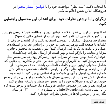
با انتخاب دکمه "ثبت نظر" موافقت خود را با
قوانین انتشار محتوا
در
فروشگاه آنلاین هیس اعلام می‌کنم.
دیگران را با نوشتن نظرات خود، برای انتخاب این محصول راهنمایی
کنید.
لطفا پیش از ارسال نظر، خلاصه قوانین زیر را مطالعه کنید: فارسی بنویسید
و از کیبورد فارسی استفاده کنید. بهتر است از فضای خالی (Space)
بیش‌از‌حدِ معمول، شکلک یا ایموجی استفاده نکنید و از کشیدن حروف یا
کلمات با صفحه‌کلید بپرهیزید. نظرات خود را براساس تجربه و استفاده‌ی
عملی و با دقت به نکات فنی ارسال کنید؛ بدون تعصب به محصول خاص،
مزایا و معایب را بازگو کنید و بهتر است از ارسال نظرات چندکلمه‌‌ای
خودداری کنید. بهتر است در نظرات خود از تمرکز روی عناصر متغیر مثل
قیمت، پرهیز کنید. به کاربران و سایر اشخاص احترام بگذارید. پیام‌هایی که
شامل محتوای توهین‌آمیز و کلمات نامناسب باشند، حذف می‌شوند. از
ارسال لینک‌های سایت‌های دیگر و ارایه‌ی اطلاعات شخصی خودتان مثل
شماره تماس، ایمیل و آی‌دی شبکه‌های اجتماعی پرهیز کنید. با توجه به
ساختار بخش نظرات، از پرسیدن سوال یا درخواست راهنمایی در این بخش
خودداری کرده و سوالات خود را در بخش «پرسش و پاسخ» مطرح کنید.
هرگونه نقد و نظر در خصوص سایت فروشگاه ما، خدمات و درخواست کالا
را با ایمیل info@yourdomain.com یا با شماره‌ی ۰۰۰۰ - ۰۲۱ در میان
بگذارید و از نوشتن آن‌ها در بخش نظرات خودداری کنید.
ثبت نظر