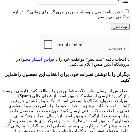
ایمیل
*
ذخیره نام، ایمیل و وبسایت من در مرورگر برای زمانی که دوباره
دیدگاهی می‌نویسم.
با انتخاب دکمه "ثبت نظر" موافقت خود را با
قوانین انتشار محتوا
در
فروشگاه آنلاین هیس اعلام می‌کنم.
دیگران را با نوشتن نظرات خود، برای انتخاب این محصول راهنمایی
کنید.
لطفا پیش از ارسال نظر، خلاصه قوانین زیر را مطالعه کنید: فارسی بنویسید
و از کیبورد فارسی استفاده کنید. بهتر است از فضای خالی (Space)
بیش‌از‌حدِ معمول، شکلک یا ایموجی استفاده نکنید و از کشیدن حروف یا
کلمات با صفحه‌کلید بپرهیزید. نظرات خود را براساس تجربه و استفاده‌ی
عملی و با دقت به نکات فنی ارسال کنید؛ بدون تعصب به محصول خاص،
مزایا و معایب را بازگو کنید و بهتر است از ارسال نظرات چندکلمه‌‌ای
خودداری کنید. بهتر است در نظرات خود از تمرکز روی عناصر متغیر مثل
قیمت، پرهیز کنید. به کاربران و سایر اشخاص احترام بگذارید. پیام‌هایی که
شامل محتوای توهین‌آمیز و کلمات نامناسب باشند، حذف می‌شوند. از