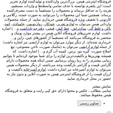
فروشگاه اینترنتی هیس، بزرگ‌ترین وارد‌کننده و تولید‌کننده لوازم تحریر
است؛ این پلتفرم توانسته با حذف تمامی واسطه‌ها و واردات مستقیم،
هزینه را به حداقل برساند و محصولات را مستقیماً به دست مصرف‌کننده
برساند. همچنین شما این محصولات را می‌توانید به صورت عمده، رگلامی و
کارتونی با تخفیف ویژه فروشگاه هیس خریداری نمایید. از جمله محصولات
وارداتی هیس می‌توان به
لوازم تحریر
،
خودکار
،
روان‌نویس
،
جامدادی
،
اتود
،
پاکن و غلط گیر
،
مدادتراش
،
خط کش
،
قیچی
،
دفترچه یادداشت
و... ) اشاره
داشت. لوازم تحریر‌های فروشگاه آنلاین هیس در بیشتر موارد یونیک و
منحصر به فروشگاه می‌باشد که مستقیماً از کشور‌های چین، ژاپن و...
خریداری شده‌اند. از دیگر موارد می‌توان به لوازم آرایشی نیز اشاره داشت؛
از جمله
لوازم آرایشی
می‌توان به (ماسک صورت، ناخن مصنوعی، تیغ
اصلاح صورت، گیره مو، برس، کیسه آب گرم و... ) اشاره داشت. که
همیشه بهترین‌ها و باکیفیت‌ترین لوازم را برای شما موجود کرده‌ایم تا بتوانیم
زیبایی بیشتری را به زیبا رویان برسانیم. ضمن اینکه همه محصولات دارای
گارانتی قیمت و گارانتی بازگشت وجه می‌باشند. از دیگر محصولات هیس
می‌توان به لوازم آشپزخانه نیز اشاره داشت.
لوازم آشپزخانه
باکیفیت و
ارزان قیمت را از فروشگاه اینترنتی هیس به صورت آنلاین و بدون نیاز به
حضور در محل خریداری نمایید.
نمایش بیشتر
تمامی مطالب ، عکس و محتوا دارای حق کپی رایت و متعلق به فروشگاه
هیس محفوظ میباشد.
تصاویر رسمی