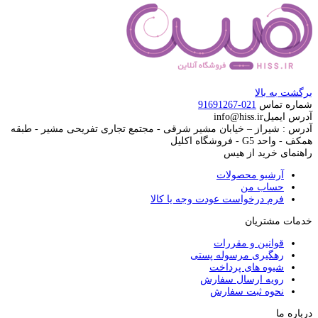
برگشت به بالا
شماره تماس
021-91691267
آدرس ایمیل
info@hiss.ir
آدرس : شیراز – خیابان مشیر شرقی - مجتمع تجاری تفریحی مشیر - طبقه
همکف - واحد G5 - فروشگاه اکلیل
راهنمای خرید از هیس
آرشیو محصولات
حساب من
فرم درخواست عودت وجه یا کالا
خدمات مشتریان
قوانین و مقررات
رهگیری مرسوله پستی
شیوه های پرداخت
رویه ارسال سفارش
نحوه ثبت سفارش
درباره ما