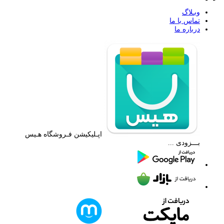
وبـلاگ
تماس با ما
درباره ما
اپـلیکیشن فـروشگاه هـیس
بـــزودی ...