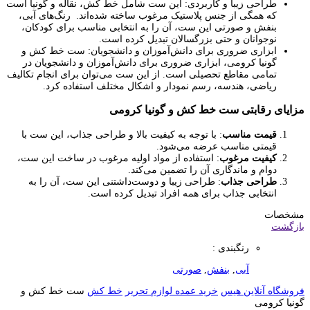
طراحی زیبا و کاربردی: این ست شامل خط کش، نقاله و گونیا است
که همگی از جنس پلاستیک مرغوب ساخته شده‌اند. رنگ‌های آبی،
بنفش و صورتی این ست، آن را به انتخابی مناسب برای کودکان،
نوجوانان و حتی بزرگسالان تبدیل کرده است.
ابزاری ضروری برای دانش‌آموزان و دانشجویان: ست خط کش و
گونیا کرومی، ابزاری ضروری برای دانش‌آموزان و دانشجویان در
تمامی مقاطع تحصیلی است. از این ست می‌توان برای انجام تکالیف
ریاضی، هندسه، رسم نمودار و اشکال مختلف استفاده کرد.
مزایای رقابتی ست خط کش و گونیا کرومی
قیمت مناسب
: با توجه به کیفیت بالا و طراحی جذاب، این ست با
قیمتی مناسب عرضه می‌شود.
کیفیت مرغوب
: استفاده از مواد اولیه مرغوب در ساخت این ست،
دوام و ماندگاری آن را تضمین می‌کند.
طراحی جذاب
: طراحی زیبا و دوست‌داشتنی این ست، آن را به
انتخابی جذاب برای همه افراد تبدیل کرده است.
مشخصات
بازگشت
رنگبندی :
آبی
,
بنفش
,
صورتی
فروشگاه آنلاین هیس
خرید عمده لوازم تحریر
خط کش
ست خط کش و
گونیا کرومی