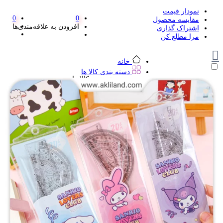
نمودار قیمت
0
0
مقایسه محصول
افزودن به علاقه‌مندی‌ها
اشتراک گذاری
مرا مطلع کن
خانه
دسته بندی کالا ها
دسته بندی کالا ها
لوازم تحریر و هنر
لوازم تحریر و هنر
مداد
پاک کن و غلط گیر
مداد تراش
اتود و نوک
روان نویس فانتزی
خودکار و خودکار فشاری
ماژیک ها
دفترچه یادداشت
استیکر
استیک نوت
خط کش و گونیا
کیف غذا
کوله پشتی
چسب
کاتر فانتزی
بوک مارک
ماشین حساب
قیچی