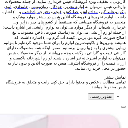
کارتونی با تخفیف ویژه فروشگاه هیس خریداری نمایید. از جمله محصولات
وارداتی هیس می‌توان به
لوازم تحریر
،
خودکار
،
روان‌نویس
،
جامدادی
،
اتود
،
پاکن و غلط گیر
،
مدادتراش
،
خط کش
،
قیچی
،
دفترچه یادداشت
و... ) اشاره
داشت. لوازم تحریر‌های فروشگاه آنلاین هیس در بیشتر موارد یونیک و
منحصر به فروشگاه می‌باشد که مستقیماً از کشور‌های چین، ژاپن و...
خریداری شده‌اند. از دیگر موارد می‌توان به لوازم آرایشی نیز اشاره داشت؛
از جمله
لوازم آرایشی
می‌توان به (ماسک صورت، ناخن مصنوعی، تیغ
اصلاح صورت، گیره مو، برس، کیسه آب گرم و... ) اشاره داشت. که
همیشه بهترین‌ها و باکیفیت‌ترین لوازم را برای شما موجود کرده‌ایم تا بتوانیم
زیبایی بیشتری را به زیبا رویان برسانیم. ضمن اینکه همه محصولات دارای
گارانتی قیمت و گارانتی بازگشت وجه می‌باشند. از دیگر محصولات هیس
می‌توان به لوازم آشپزخانه نیز اشاره داشت.
لوازم آشپزخانه
باکیفیت و
ارزان قیمت را از فروشگاه اینترنتی هیس به صورت آنلاین و بدون نیاز به
حضور در محل خریداری نمایید.
نمایش بیشتر
تمامی مطالب ، عکس و محتوا دارای حق کپی رایت و متعلق به فروشگاه
هیس محفوظ میباشد.
تصاویر رسمی