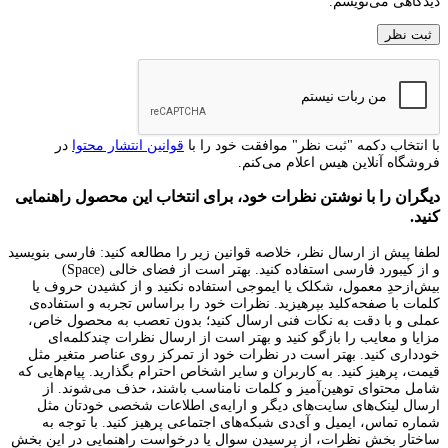
دیدگاهی می‌نویسم.
با انتخاب دکمه "ثبت نظر" موافقت خود را با
قوانین انتشار محتوا
در
فروشگاه آنلاین هیس اعلام می‌کنم.
دیگران را با نوشتن نظرات خود، برای انتخاب این محصول راهنمایی
کنید.
لطفا پیش از ارسال نظر، خلاصه قوانین زیر را مطالعه کنید: فارسی بنویسید
و از کیبورد فارسی استفاده کنید. بهتر است از فضای خالی (Space)
بیش‌از‌حدِ معمول، شکلک یا ایموجی استفاده نکنید و از کشیدن حروف یا
کلمات با صفحه‌کلید بپرهیزید. نظرات خود را براساس تجربه و استفاده‌ی
عملی و با دقت به نکات فنی ارسال کنید؛ بدون تعصب به محصول خاص،
مزایا و معایب را بازگو کنید و بهتر است از ارسال نظرات چندکلمه‌‌ای
خودداری کنید. بهتر است در نظرات خود از تمرکز روی عناصر متغیر مثل
قیمت، پرهیز کنید. به کاربران و سایر اشخاص احترام بگذارید. پیام‌هایی که
شامل محتوای توهین‌آمیز و کلمات نامناسب باشند، حذف می‌شوند. از
ارسال لینک‌های سایت‌های دیگر و ارایه‌ی اطلاعات شخصی خودتان مثل
شماره تماس، ایمیل و آی‌دی شبکه‌های اجتماعی پرهیز کنید. با توجه به
ساختار بخش نظرات، از پرسیدن سوال یا درخواست راهنمایی در این بخش