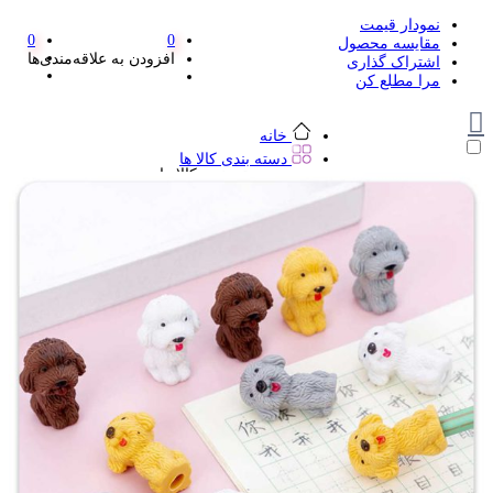
نمودار قیمت
0
0
مقایسه محصول
افزودن به علاقه‌مندی‌ها
اشتراک گذاری
مرا مطلع کن
خانه
دسته بندی کالا ها
دسته بندی کالا ها
لوازم تحریر و هنر
لوازم تحریر و هنر
مداد
پاک کن و غلط گیر
مداد تراش
اتود و نوک
روان نویس فانتزی
خودکار و خودکار فشاری
ماژیک ها
دفترچه یادداشت
استیکر
استیک نوت
خط کش و گونیا
کیف غذا
کوله پشتی
چسب
کاتر فانتزی
بوک مارک
ماشین حساب
قیچی