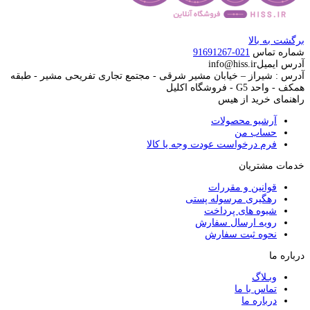
برگشت به بالا
شماره تماس
021-91691267
آدرس ایمیل
info@hiss.ir
آدرس : شیراز – خیابان مشیر شرقی - مجتمع تجاری تفریحی مشیر - طبقه
همکف - واحد G5 - فروشگاه اکلیل
راهنمای خرید از هیس
آرشیو محصولات
حساب من
فرم درخواست عودت وجه یا کالا
خدمات مشتریان
قوانین و مقررات
رهگیری مرسوله پستی
شیوه های پرداخت
رویه ارسال سفارش
نحوه ثبت سفارش
درباره ما
وبـلاگ
تماس با ما
درباره ما