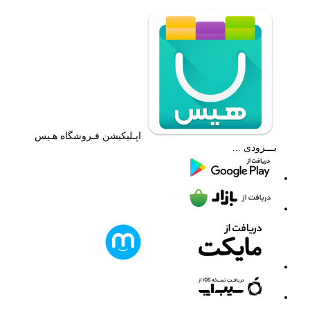
اپـلیکیشن فـروشگاه هـیس
بـــزودی ...