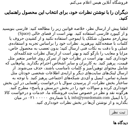
فروشگاه آنلاین هیس اعلام می‌کنم.
دیگران را با نوشتن نظرات خود، برای انتخاب این محصول راهنمایی
کنید.
لطفا پیش از ارسال نظر، خلاصه قوانین زیر را مطالعه کنید: فارسی بنویسید
و از کیبورد فارسی استفاده کنید. بهتر است از فضای خالی (Space)
بیش‌از‌حدِ معمول، شکلک یا ایموجی استفاده نکنید و از کشیدن حروف یا
کلمات با صفحه‌کلید بپرهیزید. نظرات خود را براساس تجربه و استفاده‌ی
عملی و با دقت به نکات فنی ارسال کنید؛ بدون تعصب به محصول خاص،
مزایا و معایب را بازگو کنید و بهتر است از ارسال نظرات چندکلمه‌‌ای
خودداری کنید. بهتر است در نظرات خود از تمرکز روی عناصر متغیر مثل
قیمت، پرهیز کنید. به کاربران و سایر اشخاص احترام بگذارید. پیام‌هایی که
شامل محتوای توهین‌آمیز و کلمات نامناسب باشند، حذف می‌شوند. از
ارسال لینک‌های سایت‌های دیگر و ارایه‌ی اطلاعات شخصی خودتان مثل
شماره تماس، ایمیل و آی‌دی شبکه‌های اجتماعی پرهیز کنید. با توجه به
ساختار بخش نظرات، از پرسیدن سوال یا درخواست راهنمایی در این بخش
خودداری کرده و سوالات خود را در بخش «پرسش و پاسخ» مطرح کنید.
هرگونه نقد و نظر در خصوص سایت فروشگاه ما، خدمات و درخواست کالا
را با ایمیل info@yourdomain.com یا با شماره‌ی ۰۰۰۰ - ۰۲۱ در میان
بگذارید و از نوشتن آن‌ها در بخش نظرات خودداری کنید.
ثبت نظر
دیدگاه ها