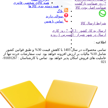
همه کالای شخصی فانتزی
7 روز ضمانت بازگشت
همه دسته بندی کالا ها
ضمانت اصل بودن کالا
بلاگ
سوالی دارید
تماس با هیس
شرایط ارسال کالا
ارسال به کل کشور : 3 الی 7 روز کاری
ارسال در شهر شیراز : اکسپرس 1 روزه
اطلاعیه :
تمامی محصولات در سال 1403 با کاهش قیمت 30% و طبق قوانین کشور
شامل 10% مالیات بر ارزش افزونه خواهد بود. ثبت سفارشات خرده تنها از
عاملیت های فروش امکان پذیر خواهد بود. تماس با کارشناسان : 91691267-
021