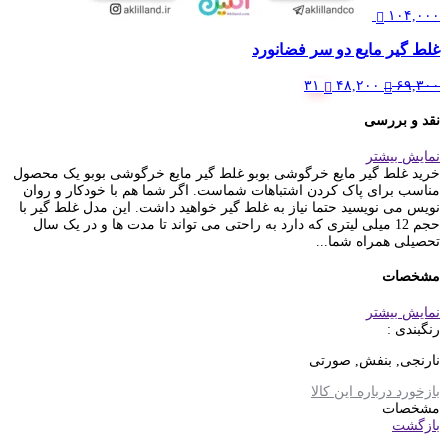
۱۰۴,۰۰۰
غلط گیر مایع دو سر فضانورد
Current
Original
۳۱
۴۸,۲۰۰
۶۹,۳۰۰
price
price
is:
was:
نقد و بررسی
۶۹,۳۰۰ تومان.
۴۸,۲۰۰ تومان.
نمایش بیشتر
خرید غلط گیر مایع خرگوشی بوبو غلط گیر مایع خرگوشی بوبو یک محصول
مناسب برای پاک کردن اشتباهات شماست. اگر شما هم با خودکار و روان
نویس می نویسید حتما نیاز به غلط گیر خواهید داشت. این مدل غلط گیر با
حجم 12 میلی لیتری که دارد به راحتی می تواند تا مدت ها و در یک سال
تحصیلی همراه شما...
مشخصات
نمایش بیشتر
رنگبندی :
نارنجی, بنفش, صورتی
بازخورد درباره این کالا
مشخصات
بازگشت