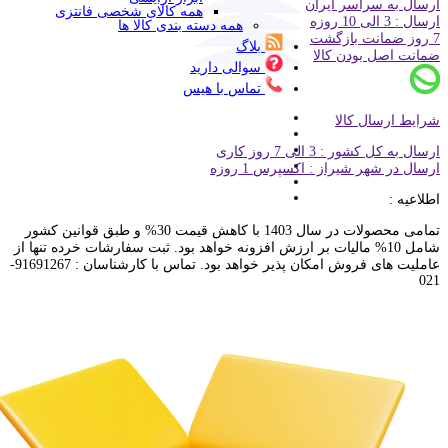
ارسال به سراسر ایران
همه کالای شخصی فانتزی
ارسال : 3 الی 10 روزه
همه دسته بندی کالا ها
7 روز ضمانت بازگشت
بلاگ
ضمانت اصل بودن کالا
سوالی دارید
تماس با هیس
شرایط ارسال کالا
ارسال به کل کشور : 3 الی 7 روز کاری
ارسال در شهر شیراز : اکسپرس 1 روزه
اطلاعیه :
تمامی محصولات در سال 1403 با کاهش قیمت 30% و طبق قوانین کشور
شامل 10% مالیات بر ارزش افزونه خواهد بود. ثبت سفارشات خرده تنها از
عاملیت های فروش امکان پذیر خواهد بود. تماس با کارشناسان : 91691267-
021