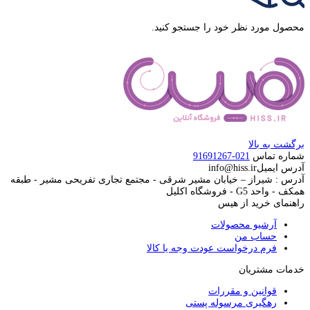
محصول مورد نظر خود را جستجو کنید.
برگشت به بالا
شماره تماس
021-91691267
آدرس ایمیل
info@hiss.ir
آدرس : شیراز – خیابان مشیر شرقی - مجتمع تجاری تفریحی مشیر - طبقه
همکف - واحد G5 - فروشگاه اکلیل
راهنمای خرید از هیس
آرشیو محصولات
حساب من
فرم درخواست عودت وجه یا کالا
خدمات مشتریان
قوانین و مقررات
رهگیری مرسوله پستی