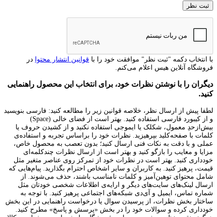
با انتخاب دکمه "ثبت نظر" موافقت خود را با
قوانین انتشار محتوا
در
فروشگاه آنلاین هیس اعلام می‌کنم.
دیگران را با نوشتن نظرات خود، برای انتخاب این محصول راهنمایی
کنید.
لطفا پیش از ارسال نظر، خلاصه قوانین زیر را مطالعه کنید: فارسی بنویسید
و از کیبورد فارسی استفاده کنید. بهتر است از فضای خالی (Space)
بیش‌از‌حدِ معمول، شکلک یا ایموجی استفاده نکنید و از کشیدن حروف یا
کلمات با صفحه‌کلید بپرهیزید. نظرات خود را براساس تجربه و استفاده‌ی
عملی و با دقت به نکات فنی ارسال کنید؛ بدون تعصب به محصول خاص،
مزایا و معایب را بازگو کنید و بهتر است از ارسال نظرات چندکلمه‌‌ای
خودداری کنید. بهتر است در نظرات خود از تمرکز روی عناصر متغیر مثل
قیمت، پرهیز کنید. به کاربران و سایر اشخاص احترام بگذارید. پیام‌هایی که
شامل محتوای توهین‌آمیز و کلمات نامناسب باشند، حذف می‌شوند. از
ارسال لینک‌های سایت‌های دیگر و ارایه‌ی اطلاعات شخصی خودتان مثل
شماره تماس، ایمیل و آی‌دی شبکه‌های اجتماعی پرهیز کنید. با توجه به
ساختار بخش نظرات، از پرسیدن سوال یا درخواست راهنمایی در این بخش
خودداری کرده و سوالات خود را در بخش «پرسش و پاسخ» مطرح کنید.