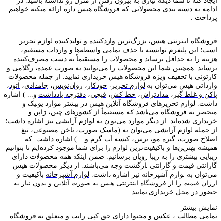
ایجاد کنه تا شما دیگه نیازی به بیرون رفتن از منزل رو نداشته باشید. در
ادامه به دسته بندی محصولاتی که فروشگاه هیس داره ارائه میکنه خواهیم
پرداخت .
فروشگاه اینترنتی هیس، بزرگ‌ترین وارد‌کننده و تولید‌کننده لوازم تحریر
است؛ این پلتفرم توانسته با حذف تمامی واسطه‌ها و واردات مستقیم،
هزینه را به حداقل برساند و محصولات را مستقیماً به دست مصرف‌کننده
برساند. همچنین شما این محصولات را می‌توانید به صورت عمده، رگلامی و
کارتونی با تخفیف ویژه فروشگاه هیس خریداری نمایید. از جمله محصولات
وارداتی هیس می‌توان به
لوازم تحریر
،
خودکار
،
روان‌نویس
،
جامدادی
،
اتود
،
پاکن و غلط گیر
،
مدادتراش
،
خط کش
،
قیچی
،
دفترچه یادداشت
و... ) اشاره
داشت. لوازم تحریر‌های فروشگاه آنلاین هیس در بیشتر موارد یونیک و
منحصر به فروشگاه می‌باشد که مستقیماً از کشور‌های چین، ژاپن و...
خریداری شده‌اند. از دیگر موارد می‌توان به لوازم آرایشی نیز اشاره داشت؛
از جمله
لوازم آرایشی
می‌توان به (ماسک صورت، ناخن مصنوعی، تیغ
اصلاح صورت، گیره مو، برس، کیسه آب گرم و... ) اشاره داشت. که
همیشه بهترین‌ها و باکیفیت‌ترین لوازم را برای شما موجود کرده‌ایم تا بتوانیم
زیبایی بیشتری را به زیبا رویان برسانیم. ضمن اینکه همه محصولات دارای
گارانتی قیمت و گارانتی بازگشت وجه می‌باشند. از دیگر محصولات هیس
می‌توان به لوازم آشپزخانه نیز اشاره داشت.
لوازم آشپزخانه
باکیفیت و
ارزان قیمت را از فروشگاه اینترنتی هیس به صورت آنلاین و بدون نیاز به
حضور در محل خریداری نمایید.
نمایش بیشتر
تمامی مطالب ، عکس و محتوا دارای حق کپی رایت و متعلق به فروشگاه