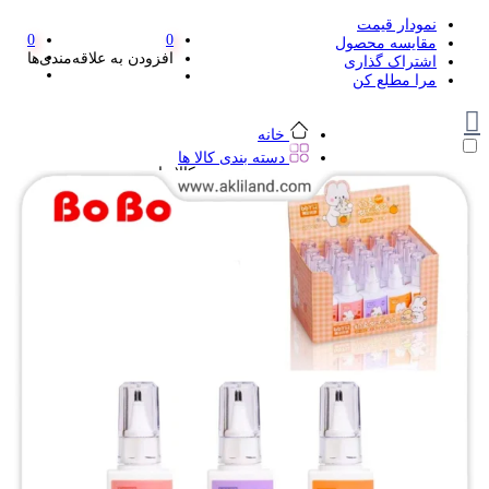
نمودار قیمت
0
0
مقایسه محصول
افزودن به علاقه‌مندی‌ها
اشتراک گذاری
مرا مطلع کن
خانه
دسته بندی کالا ها
دسته بندی کالا ها
لوازم تحریر و هنر
لوازم تحریر و هنر
مداد
پاک کن و غلط گیر
مداد تراش
اتود و نوک
روان نویس فانتزی
خودکار و خودکار فشاری
ماژیک ها
دفترچه یادداشت
استیکر
استیک نوت
خط کش و گونیا
کیف غذا
کوله پشتی
چسب
کاتر فانتزی
بوک مارک
ماشین حساب
قیچی