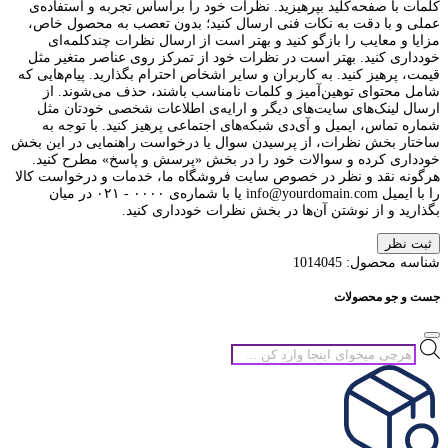
کلمات با صفحه‌کلید بپرهیزید. نظرات خود را براساس تجربه و استفاده‌ی
عملی و با دقت به نکات فنی ارسال کنید؛ بدون تعصب به محصول خاص،
مزایا و معایب را بازگو کنید و بهتر است از ارسال نظرات چندکلمه‌‌ای
خودداری کنید. بهتر است در نظرات خود از تمرکز روی عناصر متغیر مثل
قیمت، پرهیز کنید. به کاربران و سایر اشخاص احترام بگذارید. پیام‌هایی که
شامل محتوای توهین‌آمیز و کلمات نامناسب باشند، حذف می‌شوند. از
ارسال لینک‌های سایت‌های دیگر و ارایه‌ی اطلاعات شخصی خودتان مثل
شماره تماس، ایمیل و آی‌دی شبکه‌های اجتماعی پرهیز کنید. با توجه به
ساختار بخش نظرات، از پرسیدن سوال یا درخواست راهنمایی در این بخش
خودداری کرده و سوالات خود را در بخش «پرسش و پاسخ» مطرح کنید.
هرگونه نقد و نظر در خصوص سایت فروشگاه ما، خدمات و درخواست کالا
را با ایمیل info@yourdomain.com یا با شماره‌ی ۰۰۰۰ - ۰۲۱ در میان
بگذارید و از نوشتن آن‌ها در بخش نظرات خودداری کنید.
ثبت نظر
شناسه محصول:
1014045
جست و جو محصولات
جستجوی
محصولات