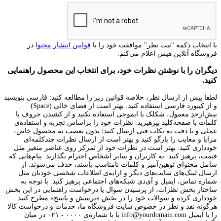
با انتخاب دکمه "ثبت نظر" موافقت خود را با
قوانین انتشار محتوا
در
فروشگاه آنلاین هیس اعلام می‌کنم.
دیگران را با نوشتن نظرات خود، برای انتخاب این محصول راهنمایی
کنید.
لطفا پیش از ارسال نظر، خلاصه قوانین زیر را مطالعه کنید: فارسی بنویسید
و از کیبورد فارسی استفاده کنید. بهتر است از فضای خالی (Space)
بیش‌از‌حدِ معمول، شکلک یا ایموجی استفاده نکنید و از کشیدن حروف یا
کلمات با صفحه‌کلید بپرهیزید. نظرات خود را براساس تجربه و استفاده‌ی
عملی و با دقت به نکات فنی ارسال کنید؛ بدون تعصب به محصول خاص،
مزایا و معایب را بازگو کنید و بهتر است از ارسال نظرات چندکلمه‌‌ای
خودداری کنید. بهتر است در نظرات خود از تمرکز روی عناصر متغیر مثل
قیمت، پرهیز کنید. به کاربران و سایر اشخاص احترام بگذارید. پیام‌هایی که
شامل محتوای توهین‌آمیز و کلمات نامناسب باشند، حذف می‌شوند. از
ارسال لینک‌های سایت‌های دیگر و ارایه‌ی اطلاعات شخصی خودتان مثل
شماره تماس، ایمیل و آی‌دی شبکه‌های اجتماعی پرهیز کنید. با توجه به
ساختار بخش نظرات، از پرسیدن سوال یا درخواست راهنمایی در این بخش
خودداری کرده و سوالات خود را در بخش «پرسش و پاسخ» مطرح کنید.
هرگونه نقد و نظر در خصوص سایت فروشگاه ما، خدمات و درخواست کالا
را با ایمیل info@yourdomain.com یا با شماره‌ی ۰۰۰۰ - ۰۲۱ در میان