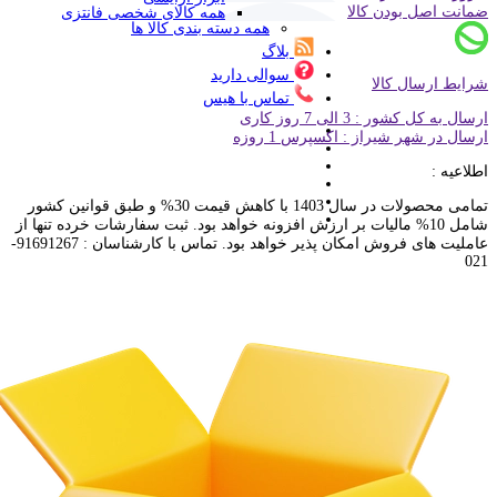
ضمانت اصل بودن کالا
همه کالای شخصی فانتزی
همه دسته بندی کالا ها
بلاگ
سوالی دارید
شرایط ارسال کالا
تماس با هیس
ارسال به کل کشور : 3 الی 7 روز کاری
ارسال در شهر شیراز : اکسپرس 1 روزه
اطلاعیه :
تمامی محصولات در سال 1403 با کاهش قیمت 30% و طبق قوانین کشور
شامل 10% مالیات بر ارزش افزونه خواهد بود. ثبت سفارشات خرده تنها از
عاملیت های فروش امکان پذیر خواهد بود. تماس با کارشناسان : 91691267-
021