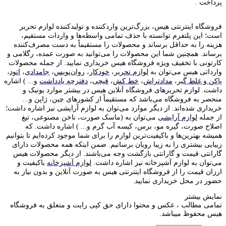
پرداخت .
فروشگاه اینترنتی هیس، بزرگ‌ترین وارد‌کننده و تولید‌کننده لوازم تحریر
است؛ این پلتفرم توانسته با حذف تمامی واسطه‌ها و واردات مستقیم،
هزینه را به حداقل برساند و محصولات را مستقیماً به دست مصرف‌کننده
برساند. همچنین شما این محصولات را می‌توانید به صورت عمده، رگلامی و
کارتونی با تخفیف ویژه فروشگاه هیس خریداری نمایید. از جمله محصولات
وارداتی هیس می‌توان به
لوازم تحریر
،
خودکار
،
روان‌نویس
،
جامدادی
،
اتود
،
پاکن و غلط گیر
،
مدادتراش
،
خط کش
،
قیچی
،
دفترچه یادداشت
و... ) اشاره
داشت. لوازم تحریر‌های فروشگاه آنلاین هیس در بیشتر موارد یونیک و
منحصر به فروشگاه می‌باشد که مستقیماً از کشور‌های چین، ژاپن و...
خریداری شده‌اند. از دیگر موارد می‌توان به لوازم آرایشی نیز اشاره داشت؛
از جمله
لوازم آرایشی
می‌توان به (ماسک صورت، ناخن مصنوعی، تیغ
اصلاح صورت، گیره مو، برس، کیسه آب گرم و... ) اشاره داشت. که
همیشه بهترین‌ها و باکیفیت‌ترین لوازم را برای شما موجود کرده‌ایم تا بتوانیم
زیبایی بیشتری را به زیبا رویان برسانیم. ضمن اینکه همه محصولات دارای
گارانتی قیمت و گارانتی بازگشت وجه می‌باشند. از دیگر محصولات هیس
می‌توان به لوازم آشپزخانه نیز اشاره داشت.
لوازم آشپزخانه
باکیفیت و
ارزان قیمت را از فروشگاه اینترنتی هیس به صورت آنلاین و بدون نیاز به
حضور در محل خریداری نمایید.
نمایش بیشتر
تمامی مطالب ، عکس و محتوا دارای حق کپی رایت و متعلق به فروشگاه
هیس محفوظ میباشد.