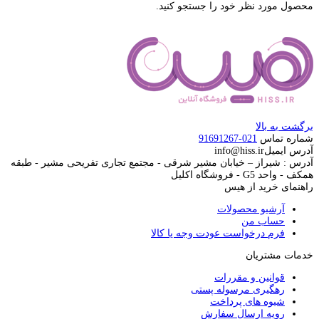
محصول مورد نظر خود را جستجو کنید.
برگشت به بالا
شماره تماس
021-91691267
آدرس ایمیل
info@hiss.ir
آدرس : شیراز – خیابان مشیر شرقی - مجتمع تجاری تفریحی مشیر - طبقه
همکف - واحد G5 - فروشگاه اکلیل
راهنمای خرید از هیس
آرشیو محصولات
حساب من
فرم درخواست عودت وجه یا کالا
خدمات مشتریان
قوانین و مقررات
رهگیری مرسوله پستی
شیوه های پرداخت
رویه ارسال سفارش