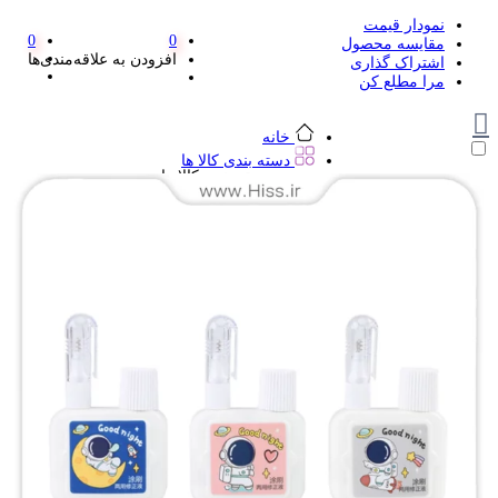
نمودار قیمت
0
0
مقایسه محصول
افزودن به علاقه‌مندی‌ها
اشتراک گذاری
مرا مطلع کن
خانه
دسته بندی کالا ها
دسته بندی کالا ها
لوازم تحریر و هنر
لوازم تحریر و هنر
مداد
پاک کن و غلط گیر
مداد تراش
اتود و نوک
روان نویس فانتزی
خودکار و خودکار فشاری
ماژیک ها
دفترچه یادداشت
استیکر
استیک نوت
خط کش و گونیا
کیف غذا
کوله پشتی
چسب
کاتر فانتزی
بوک مارک
ماشین حساب
قیچی