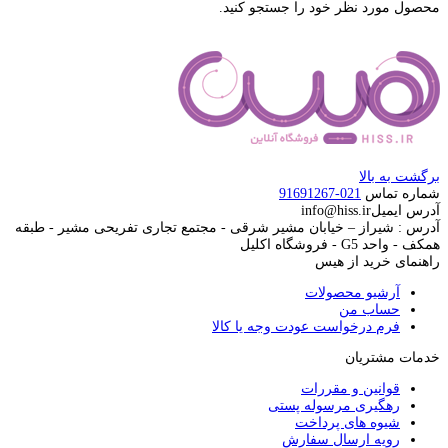
محصول مورد نظر خود را جستجو کنید.
برگشت به بالا
شماره تماس
021-91691267
آدرس ایمیل
info@hiss.ir
آدرس : شیراز – خیابان مشیر شرقی - مجتمع تجاری تفریحی مشیر - طبقه
همکف - واحد G5 - فروشگاه اکلیل
راهنمای خرید از هیس
آرشیو محصولات
حساب من
فرم درخواست عودت وجه یا کالا
خدمات مشتریان
قوانین و مقررات
رهگیری مرسوله پستی
شیوه های پرداخت
رویه ارسال سفارش