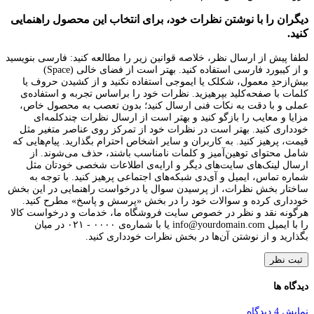
دیگران را با نوشتن نظرات خود، برای انتخاب این محصول راهنمایی
کنید.
لطفا پیش از ارسال نظر، خلاصه قوانین زیر را مطالعه کنید: فارسی بنویسید
و از کیبورد فارسی استفاده کنید. بهتر است از فضای خالی (Space)
بیش‌از‌حدِ معمول، شکلک یا ایموجی استفاده نکنید و از کشیدن حروف یا
کلمات با صفحه‌کلید بپرهیزید. نظرات خود را براساس تجربه و استفاده‌ی
عملی و با دقت به نکات فنی ارسال کنید؛ بدون تعصب به محصول خاص،
مزایا و معایب را بازگو کنید و بهتر است از ارسال نظرات چندکلمه‌‌ای
خودداری کنید. بهتر است در نظرات خود از تمرکز روی عناصر متغیر مثل
قیمت، پرهیز کنید. به کاربران و سایر اشخاص احترام بگذارید. پیام‌هایی که
شامل محتوای توهین‌آمیز و کلمات نامناسب باشند، حذف می‌شوند. از
ارسال لینک‌های سایت‌های دیگر و ارایه‌ی اطلاعات شخصی خودتان مثل
شماره تماس، ایمیل و آی‌دی شبکه‌های اجتماعی پرهیز کنید. با توجه به
ساختار بخش نظرات، از پرسیدن سوال یا درخواست راهنمایی در این بخش
خودداری کرده و سوالات خود را در بخش «پرسش و پاسخ» مطرح کنید.
هرگونه نقد و نظر در خصوص سایت فروشگاه ما، خدمات و درخواست کالا
را با ایمیل info@yourdomain.com یا با شماره‌ی ۰۰۰۰ - ۰۲۱ در میان
بگذارید و از نوشتن آن‌ها در بخش نظرات خودداری کنید.
ثبت نظر
دیدگاه ها
نمایش 4 دیدگاه