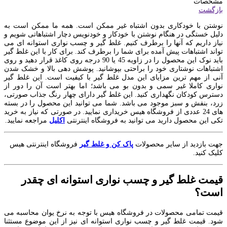
مشخصات
بازگشت
نوشتن با خودکاری بدون اشتباه غیر ممکن است. همه­ ما ممکن است به
دلیل خستگی در هنگام نوشتن با خودکار و خودنویس دچار اشتباهاتی شویم و
نیاز داریم که آن­ها را برطرف کنیم. غلط گیر و چسب نواری استوانه ای می
تواند اشتباهات پیش آمده برای شما را برطرف کند. برای کار با این غلط گیر
باید نوک این محصول را در زاویه 45 یا 90 درجه روی کاغذ قرار دهید و روی
اشتباهات نوشتاری خود را براحتی بپوشانید. پوشش‌ دهی بالا و خشک‌ شدن
آنی از مهم ترین مزایای این مدل غلط‌ گیر با کیفیت است. این غلط گیر
نواری کاملا غیر سمی و بدون بو می باشد؛ اما بهتر است آن را دور از
دسترس کودکان نگهداری کنید. این غلط گیر دارای چهار رنگ جذاب صورتی،
زرد، بنفش و سبز موجود می باشد. شما می توانید این محصول را در بسته
های 24 عددی از فروشگاه هیس خریداری نمایید. در صورتی که نیاز به خرید
تکی این محصول دارید می توانید به فروشگاه اینترنتی
اکلیل
مراجعه نمایید.
جهت بازدید از سایر محصولات
پاک کن و غلط گیر
فروشگاه اینترنتی هیس
کلیک کنید.
قیمت غلط گیر و چسب نواری استوانه ای چقدر
است؟
قیمت تمامی محصولات در فروشگاه هیس با توجه به نرخ یوان محاسبه می
شود. قیمت غلط گیر و چسب نواری استوانه ای نیز از این موضوع مستثنا