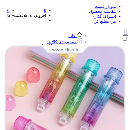
نمودار قیمت
0
0
مقایسه محصول
افزودن به علاقه‌مندی‌ها
اشتراک گذاری
مرا مطلع کن
خانه
دسته بندی کالا ها
دسته بندی کالا ها
لوازم تحریر و هنر
لوازم تحریر و هنر
مداد
پاک کن و غلط گیر
مداد تراش
اتود و نوک
روان نویس فانتزی
خودکار و خودکار فشاری
ماژیک ها
دفترچه یادداشت
استیکر
استیک نوت
خط کش و گونیا
کیف غذا
کوله پشتی
چسب
کاتر فانتزی
بوک مارک
ماشین حساب
قیچی