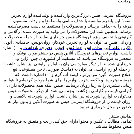
پرداخت .
فروشگاه اینترنتی هیس، بزرگ‌ترین وارد‌کننده و تولید‌کننده لوازم تحریر
است؛ این پلتفرم توانسته با حذف تمامی واسطه‌ها و واردات مستقیم،
هزینه را به حداقل برساند و محصولات را مستقیماً به دست مصرف‌کننده
برساند. همچنین شما این محصولات را می‌توانید به صورت عمده، رگلامی و
کارتونی با تخفیف ویژه فروشگاه هیس خریداری نمایید. از جمله محصولات
وارداتی هیس می‌توان به
لوازم تحریر
،
خودکار
،
روان‌نویس
،
جامدادی
،
اتود
،
پاکن و غلط گیر
،
مدادتراش
،
خط کش
،
قیچی
،
دفترچه یادداشت
و... ) اشاره
داشت. لوازم تحریر‌های فروشگاه آنلاین هیس در بیشتر موارد یونیک و
منحصر به فروشگاه می‌باشد که مستقیماً از کشور‌های چین، ژاپن و...
خریداری شده‌اند. از دیگر موارد می‌توان به لوازم آرایشی نیز اشاره داشت؛
از جمله
لوازم آرایشی
می‌توان به (ماسک صورت، ناخن مصنوعی، تیغ
اصلاح صورت، گیره مو، برس، کیسه آب گرم و... ) اشاره داشت. که
همیشه بهترین‌ها و باکیفیت‌ترین لوازم را برای شما موجود کرده‌ایم تا بتوانیم
زیبایی بیشتری را به زیبا رویان برسانیم. ضمن اینکه همه محصولات دارای
گارانتی قیمت و گارانتی بازگشت وجه می‌باشند. از دیگر محصولات هیس
می‌توان به لوازم آشپزخانه نیز اشاره داشت.
لوازم آشپزخانه
باکیفیت و
ارزان قیمت را از فروشگاه اینترنتی هیس به صورت آنلاین و بدون نیاز به
حضور در محل خریداری نمایید.
نمایش بیشتر
تمامی مطالب ، عکس و محتوا دارای حق کپی رایت و متعلق به فروشگاه
هیس محفوظ میباشد.