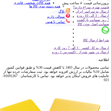
همه کالای شخصی فانتزی
بروزرسانی قیمت:
4 ساعت پیش
همه دسته بندی کالا ها
قیمت بهتری سراغ دارید؟
ارسال به سراسر ایران
بلاگ
ارسال : 3 الی 10 روزه
سوالی دارید
7 روز ضمانت بازگشت
تماس با هیس
ضمانت اصل بودن کالا
شرایط ارسال کالا
ارسال به کل کشور : 3 الی 7 روز کاری
ارسال در شهر شیراز : اکسپرس 1 روزه
اطلاعیه :
تمامی محصولات در سال 1403 با کاهش قیمت 30% و طبق قوانین کشور
شامل 10% مالیات بر ارزش افزونه خواهد بود. ثبت سفارشات خرده تنها از
عاملیت های فروش امکان پذیر خواهد بود. تماس با کارشناسان : 91691267-
021