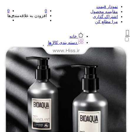
نمودار قیمت
0
0
مقایسه محصول
افزودن به علاقه‌مندی‌ها
اشتراک گذاری
مرا مطلع کن
خانه
دسته بندی کالا ها
دسته بندی کالا ها
لوازم تحریر و هنر
لوازم تحریر و هنر
مداد
پاک کن و غلط گیر
مداد تراش
اتود و نوک
روان نویس فانتزی
خودکار و خودکار فشاری
ماژیک ها
دفترچه یادداشت
استیکر
استیک نوت
خط کش و گونیا
کیف غذا
کوله پشتی
چسب
کاتر فانتزی
بوک مارک
ماشین حساب
قیچی