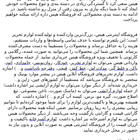
هیس سعی کرد تا گستردگی زیادی در دسته بندی و تنوع محصولات خودش
ایجاد کنه تا شما دیگه نیازی به بیرون رفتن از منزل رو نداشته باشید. در
ادامه به دسته بندی محصولاتی که فروشگاه هیس داره ارائه میکنه خواهیم
پرداخت .
فروشگاه اینترنتی هیس، بزرگ‌ترین وارد‌کننده و تولید‌کننده لوازم تحریر
است؛ این پلتفرم توانسته با حذف تمامی واسطه‌ها و واردات مستقیم،
هزینه را به حداقل برساند و محصولات را مستقیماً به دست مصرف‌کننده
برساند. همچنین شما این محصولات را می‌توانید به صورت عمده، رگلامی و
کارتونی با تخفیف ویژه فروشگاه هیس خریداری نمایید. از جمله محصولات
وارداتی هیس می‌توان به
لوازم تحریر
،
خودکار
،
روان‌نویس
،
جامدادی
،
اتود
،
پاکن و غلط گیر
،
مدادتراش
،
خط کش
،
قیچی
،
دفترچه یادداشت
و... ) اشاره
داشت. لوازم تحریر‌های فروشگاه آنلاین هیس در بیشتر موارد یونیک و
منحصر به فروشگاه می‌باشد که مستقیماً از کشور‌های چین، ژاپن و...
خریداری شده‌اند. از دیگر موارد می‌توان به لوازم آرایشی نیز اشاره داشت؛
از جمله
لوازم آرایشی
می‌توان به (ماسک صورت، ناخن مصنوعی، تیغ
اصلاح صورت، گیره مو، برس، کیسه آب گرم و... ) اشاره داشت. که
همیشه بهترین‌ها و باکیفیت‌ترین لوازم را برای شما موجود کرده‌ایم تا بتوانیم
زیبایی بیشتری را به زیبا رویان برسانیم. ضمن اینکه همه محصولات دارای
گارانتی قیمت و گارانتی بازگشت وجه می‌باشند. از دیگر محصولات هیس
می‌توان به لوازم آشپزخانه نیز اشاره داشت.
لوازم آشپزخانه
باکیفیت و
ارزان قیمت را از فروشگاه اینترنتی هیس به صورت آنلاین و بدون نیاز به
حضور در محل خریداری نمایید.
نمایش بیشتر