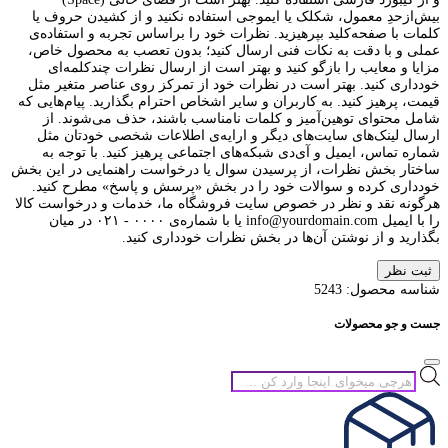
بیش‌از‌حدِ معمول، شکلک یا ایموجی استفاده نکنید و از کشیدن حروف یا
کلمات با صفحه‌کلید بپرهیزید. نظرات خود را براساس تجربه و استفاده‌ی
عملی و با دقت به نکات فنی ارسال کنید؛ بدون تعصب به محصول خاص،
مزایا و معایب را بازگو کنید و بهتر است از ارسال نظرات چندکلمه‌‌ای
خودداری کنید. بهتر است در نظرات خود از تمرکز روی عناصر متغیر مثل
قیمت، پرهیز کنید. به کاربران و سایر اشخاص احترام بگذارید. پیام‌هایی که
شامل محتوای توهین‌آمیز و کلمات نامناسب باشند، حذف می‌شوند. از
ارسال لینک‌های سایت‌های دیگر و ارایه‌ی اطلاعات شخصی خودتان مثل
شماره تماس، ایمیل و آی‌دی شبکه‌های اجتماعی پرهیز کنید. با توجه به
ساختار بخش نظرات، از پرسیدن سوال یا درخواست راهنمایی در این بخش
خودداری کرده و سوالات خود را در بخش «پرسش و پاسخ» مطرح کنید.
هرگونه نقد و نظر در خصوص سایت فروشگاه ما، خدمات و درخواست کالا
را با ایمیل info@yourdomain.com یا با شماره‌ی ۰۰۰۰ - ۰۲۱ در میان
بگذارید و از نوشتن آن‌ها در بخش نظرات خودداری کنید.
ثبت نظر
شناسه محصول:
5243
جست و جو محصولات
جستجوی
محصولات