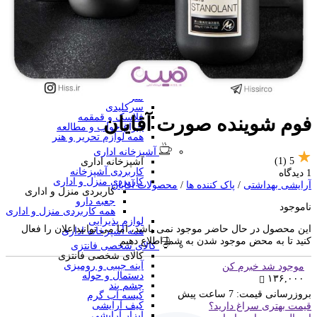
منگنه فانتزی
سرگرمی و آموزشی
فانتزی ها
برچسب استیکری
کاور A4 و پوشه فانتزی
جامدادی
تخته وایت برد
تخته شاسی
ساعت رومیزی
متر
سرکلیدی
فلاسک و قمقمه
فوم شوینده صورت آقایان
چراغ خواب و مطالعه
همه لوازم تحریر و هنر
آشپزخانه اداری
(1)
5
آشپزخانه اداری
کاربردی آشپزخانه
1 دیدگاه
کاربردی منزل و اداری
آرایشی بهداشتی
/
پاک کننده ها
/
محصولات آقایان
کاربردی منزل و اداری
جعبه دارو
ناموجود
همه کاربردی منزل و اداری
لوازم پذیرایی
این محصول در حال حاضر موجود نمی باشد، اما می توانیداعلان را فعال
همه آشپزخانه اداری
کنید تا به محض موجود شدن به شما اطلاع دهیم
کالای شخصی فانتزی
کالای شخصی فانتزی
آینه جیبی و رومیزی
موجود شد خبرم کن
دستمال و حوله
۱۳۶,۰۰۰
چشم بند
بروزرسانی قیمت:
7 ساعت پیش
کیسه آب گرم
کیف آرایشی
قیمت بهتری سراغ دارید؟
ابزار آرایشی