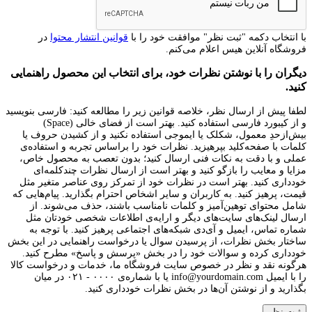
با انتخاب دکمه "ثبت نظر" موافقت خود را با
قوانین انتشار محتوا
در
فروشگاه آنلاین هیس اعلام می‌کنم.
دیگران را با نوشتن نظرات خود، برای انتخاب این محصول راهنمایی
کنید.
لطفا پیش از ارسال نظر، خلاصه قوانین زیر را مطالعه کنید: فارسی بنویسید
و از کیبورد فارسی استفاده کنید. بهتر است از فضای خالی (Space)
بیش‌از‌حدِ معمول، شکلک یا ایموجی استفاده نکنید و از کشیدن حروف یا
کلمات با صفحه‌کلید بپرهیزید. نظرات خود را براساس تجربه و استفاده‌ی
عملی و با دقت به نکات فنی ارسال کنید؛ بدون تعصب به محصول خاص،
مزایا و معایب را بازگو کنید و بهتر است از ارسال نظرات چندکلمه‌‌ای
خودداری کنید. بهتر است در نظرات خود از تمرکز روی عناصر متغیر مثل
قیمت، پرهیز کنید. به کاربران و سایر اشخاص احترام بگذارید. پیام‌هایی که
شامل محتوای توهین‌آمیز و کلمات نامناسب باشند، حذف می‌شوند. از
ارسال لینک‌های سایت‌های دیگر و ارایه‌ی اطلاعات شخصی خودتان مثل
شماره تماس، ایمیل و آی‌دی شبکه‌های اجتماعی پرهیز کنید. با توجه به
ساختار بخش نظرات، از پرسیدن سوال یا درخواست راهنمایی در این بخش
خودداری کرده و سوالات خود را در بخش «پرسش و پاسخ» مطرح کنید.
هرگونه نقد و نظر در خصوص سایت فروشگاه ما، خدمات و درخواست کالا
را با ایمیل info@yourdomain.com یا با شماره‌ی ۰۰۰۰ - ۰۲۱ در میان
بگذارید و از نوشتن آن‌ها در بخش نظرات خودداری کنید.
ثبت نظر