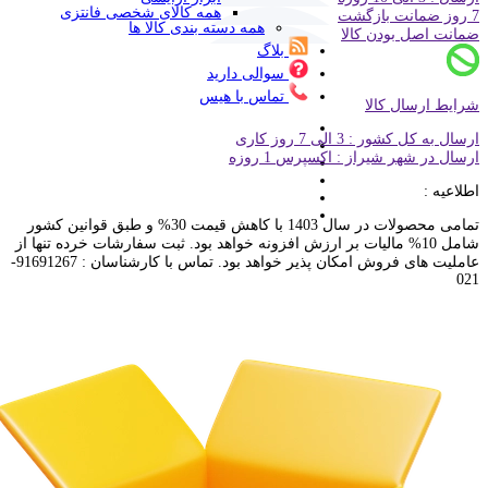
همه کالای شخصی فانتزی
7 روز ضمانت بازگشت
همه دسته بندی کالا ها
ضمانت اصل بودن کالا
بلاگ
سوالی دارید
تماس با هیس
شرایط ارسال کالا
ارسال به کل کشور : 3 الی 7 روز کاری
ارسال در شهر شیراز : اکسپرس 1 روزه
اطلاعیه :
تمامی محصولات در سال 1403 با کاهش قیمت 30% و طبق قوانین کشور
شامل 10% مالیات بر ارزش افزونه خواهد بود. ثبت سفارشات خرده تنها از
عاملیت های فروش امکان پذیر خواهد بود. تماس با کارشناسان : 91691267-
021