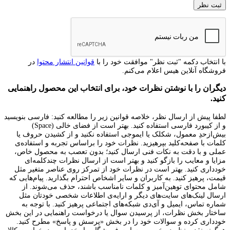
با انتخاب دکمه "ثبت نظر" موافقت خود را با
قوانین انتشار محتوا
در
فروشگاه آنلاین هیس اعلام می‌کنم.
دیگران را با نوشتن نظرات خود، برای انتخاب این محصول راهنمایی
کنید.
لطفا پیش از ارسال نظر، خلاصه قوانین زیر را مطالعه کنید: فارسی بنویسید
و از کیبورد فارسی استفاده کنید. بهتر است از فضای خالی (Space)
بیش‌از‌حدِ معمول، شکلک یا ایموجی استفاده نکنید و از کشیدن حروف یا
کلمات با صفحه‌کلید بپرهیزید. نظرات خود را براساس تجربه و استفاده‌ی
عملی و با دقت به نکات فنی ارسال کنید؛ بدون تعصب به محصول خاص،
مزایا و معایب را بازگو کنید و بهتر است از ارسال نظرات چندکلمه‌‌ای
خودداری کنید. بهتر است در نظرات خود از تمرکز روی عناصر متغیر مثل
قیمت، پرهیز کنید. به کاربران و سایر اشخاص احترام بگذارید. پیام‌هایی که
شامل محتوای توهین‌آمیز و کلمات نامناسب باشند، حذف می‌شوند. از
ارسال لینک‌های سایت‌های دیگر و ارایه‌ی اطلاعات شخصی خودتان مثل
شماره تماس، ایمیل و آی‌دی شبکه‌های اجتماعی پرهیز کنید. با توجه به
ساختار بخش نظرات، از پرسیدن سوال یا درخواست راهنمایی در این بخش
خودداری کرده و سوالات خود را در بخش «پرسش و پاسخ» مطرح کنید.