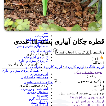
منگنه فانتزی
سرگرمی و آموزشی
فانتزی ها
برچسب استیکری
کاور A4 و پوشه فانتزی
جامدادی
تخته وایت برد
تخته شاسی
ساعت رومیزی
متر
سرکلیدی
فلاسک و قمقمه
قطره چکان آبیاری بسته 10 عددی
چراغ خواب و مطالعه
همه لوازم تحریر و هنر
آشپزخانه اداری
رنگبندی :
آشپزخانه اداری
کاربردی آشپزخانه
(1)
1
کاربردی منزل و اداری
1 دیدگاه
کاربردی منزل و اداری
لوازم خانگی
/
لوازم کاربردی
/
لوازم کاربردی منزل
جعبه دارو
همه کاربردی منزل و اداری
موجود شد خبرم کن
لوازم پذیرایی
۱۸۱,۰۰۰
همه آشپزخانه اداری
ویژگی‌های محصول
کالای شخصی فانتزی
رنگبندی :
کالای شخصی فانتزی
آینه جیبی و رومیزی
آبی, سبز
دستمال و حوله
بروزرسانی قیمت:
4 ساعت پیش
چشم بند
قیمت بهتری سراغ دارید؟
کیسه آب گرم
ارسال به سراسر ایران
کیف آرایشی
ارسال : 3 الی 10 روزه
ابزار آرایشی