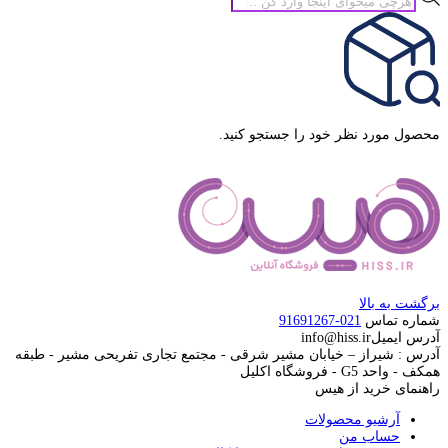
محصولات
محصول مورد نظر خود را جستجو کنید.
برگشت به بالا
شماره تماس
021-91691267
آدرس ایمیل
info@hiss.ir
آدرس : شیراز – خیابان مشیر شرقی - مجتمع تجاری تفریحی مشیر - طبقه
همکف - واحد G5 - فروشگاه اکلیل
راهنمای خرید از هیس
آرشیو محصولات
حساب من