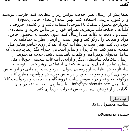
کنید.
لطفا پیش از ارسال نظر، خلاصه قوانین زیر را مطالعه کنید: فارسی بنویسید
و از کیبورد فارسی استفاده کنید. بهتر است از فضای خالی (Space)
بیش‌از‌حدِ معمول، شکلک یا ایموجی استفاده نکنید و از کشیدن حروف یا
کلمات با صفحه‌کلید بپرهیزید. نظرات خود را براساس تجربه و استفاده‌ی
عملی و با دقت به نکات فنی ارسال کنید؛ بدون تعصب به محصول خاص،
مزایا و معایب را بازگو کنید و بهتر است از ارسال نظرات چندکلمه‌‌ای
خودداری کنید. بهتر است در نظرات خود از تمرکز روی عناصر متغیر مثل
قیمت، پرهیز کنید. به کاربران و سایر اشخاص احترام بگذارید. پیام‌هایی که
شامل محتوای توهین‌آمیز و کلمات نامناسب باشند، حذف می‌شوند. از
ارسال لینک‌های سایت‌های دیگر و ارایه‌ی اطلاعات شخصی خودتان مثل
شماره تماس، ایمیل و آی‌دی شبکه‌های اجتماعی پرهیز کنید. با توجه به
ساختار بخش نظرات، از پرسیدن سوال یا درخواست راهنمایی در این بخش
خودداری کرده و سوالات خود را در بخش «پرسش و پاسخ» مطرح کنید.
هرگونه نقد و نظر در خصوص سایت فروشگاه ما، خدمات و درخواست کالا
را با ایمیل info@yourdomain.com یا با شماره‌ی ۰۰۰۰ - ۰۲۱ در میان
بگذارید و از نوشتن آن‌ها در بخش نظرات خودداری کنید.
ثبت نظر
شناسه محصول:
3641
جست و جو محصولات
جستجوی