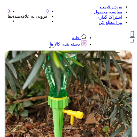
نمودار قیمت
0
0
مقایسه محصول
افزودن به علاقه‌مندی‌ها
اشتراک گذاری
مرا مطلع کن
خانه
دسته بندی کالا ها
دسته بندی کالا ها
لوازم تحریر و هنر
لوازم تحریر و هنر
مداد
پاک کن و غلط گیر
مداد تراش
اتود و نوک
روان نویس فانتزی
خودکار و خودکار فشاری
ماژیک ها
دفترچه یادداشت
استیکر
استیک نوت
خط کش و گونیا
کیف غذا
کوله پشتی
چسب
کاتر فانتزی
بوک مارک
ماشین حساب
قیچی