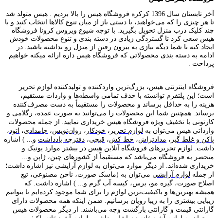
آخر تابستان سال 1396 کرکره فروشگاه هیس را بالا بردیم . هیس متولد شد
تا هر چیزی را که می‌خواهید، با دستی باز از میان تنوع کالاها انتخاب کنید و با
چند کلیک درب منزل تحویل بگیرید. با توجه شیوع ویروس کرونا فروشگاه
هیس سعی کرد تا گستردگی زیادی در دسته بندی و تنوع محصولات خودش
ایجاد کنه تا شما دیگه نیازی به بیرون رفتن از منزل رو نداشته باشید. در
ادامه به دسته بندی محصولاتی که فروشگاه هیس داره ارائه میکنه خواهیم
پرداخت .
فروشگاه اینترنتی هیس، بزرگ‌ترین وارد‌کننده و تولید‌کننده لوازم تحریر
است؛ این پلتفرم توانسته با حذف تمامی واسطه‌ها و واردات مستقیم،
هزینه را به حداقل برساند و محصولات را مستقیماً به دست مصرف‌کننده
برساند. همچنین شما این محصولات را می‌توانید به صورت عمده، رگلامی و
کارتونی با تخفیف ویژه فروشگاه هیس خریداری نمایید. از جمله محصولات
وارداتی هیس می‌توان به
لوازم تحریر
،
خودکار
،
روان‌نویس
،
جامدادی
،
اتود
،
پاکن و غلط گیر
،
مدادتراش
،
خط کش
،
قیچی
،
دفترچه یادداشت
و... ) اشاره
داشت. لوازم تحریر‌های فروشگاه آنلاین هیس در بیشتر موارد یونیک و
منحصر به فروشگاه می‌باشد که مستقیماً از کشور‌های چین، ژاپن و...
خریداری شده‌اند. از دیگر موارد می‌توان به لوازم آرایشی نیز اشاره داشت؛
از جمله
لوازم آرایشی
می‌توان به (ماسک صورت، ناخن مصنوعی، تیغ
اصلاح صورت، گیره مو، برس، کیسه آب گرم و... ) اشاره داشت. که
همیشه بهترین‌ها و باکیفیت‌ترین لوازم را برای شما موجود کرده‌ایم تا بتوانیم
زیبایی بیشتری را به زیبا رویان برسانیم. ضمن اینکه همه محصولات دارای
گارانتی قیمت و گارانتی بازگشت وجه می‌باشند. از دیگر محصولات هیس