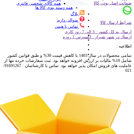
ضمانت اصل بودن کالا
همه کالای شخصی فانتزی
همه دسته بندی کالا ها
بلاگ
سوالی دارید
شرایط ارسال کالا
تماس با هیس
ارسال به کل کشور : 3 الی 7 روز کاری
ارسال در شهر شیراز : اکسپرس 1 روزه
اطلاعیه :
تمامی محصولات در سال 1403 با کاهش قیمت 30% و طبق قوانین کشور
شامل 10% مالیات بر ارزش افزونه خواهد بود. ثبت سفارشات خرده تنها از
عاملیت های فروش امکان پذیر خواهد بود. تماس با کارشناسان : 91691267-
021