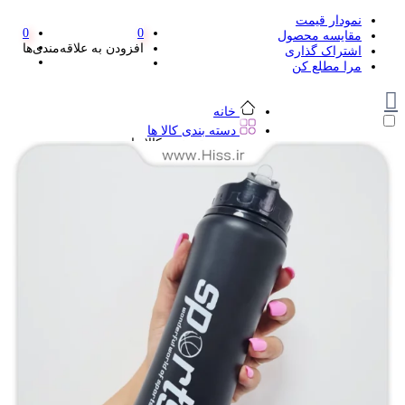
نمودار قیمت
0
0
مقایسه محصول
افزودن به علاقه‌مندی‌ها
اشتراک گذاری
مرا مطلع کن
خانه
دسته بندی کالا ها
دسته بندی کالا ها
لوازم تحریر و هنر
لوازم تحریر و هنر
مداد
پاک کن و غلط گیر
مداد تراش
اتود و نوک
روان نویس فانتزی
خودکار و خودکار فشاری
ماژیک ها
دفترچه یادداشت
استیکر
استیک نوت
خط کش و گونیا
کیف غذا
کوله پشتی
چسب
کاتر فانتزی
بوک مارک
ماشین حساب
قیچی