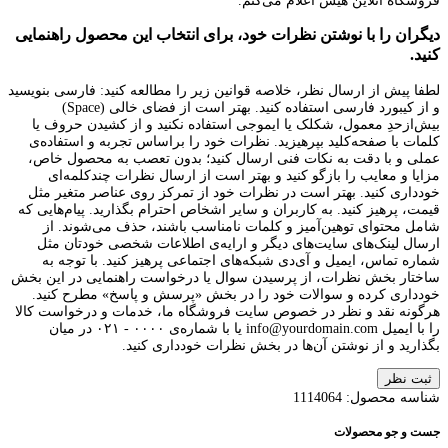
فروشگاه آنلاین هیس اعلام می‌کنم.
دیگران را با نوشتن نظرات خود، برای انتخاب این محصول راهنمایی
کنید.
لطفا پیش از ارسال نظر، خلاصه قوانین زیر را مطالعه کنید: فارسی بنویسید
و از کیبورد فارسی استفاده کنید. بهتر است از فضای خالی (Space)
بیش‌از‌حدِ معمول، شکلک یا ایموجی استفاده نکنید و از کشیدن حروف یا
کلمات با صفحه‌کلید بپرهیزید. نظرات خود را براساس تجربه و استفاده‌ی
عملی و با دقت به نکات فنی ارسال کنید؛ بدون تعصب به محصول خاص،
مزایا و معایب را بازگو کنید و بهتر است از ارسال نظرات چندکلمه‌‌ای
خودداری کنید. بهتر است در نظرات خود از تمرکز روی عناصر متغیر مثل
قیمت، پرهیز کنید. به کاربران و سایر اشخاص احترام بگذارید. پیام‌هایی که
شامل محتوای توهین‌آمیز و کلمات نامناسب باشند، حذف می‌شوند. از
ارسال لینک‌های سایت‌های دیگر و ارایه‌ی اطلاعات شخصی خودتان مثل
شماره تماس، ایمیل و آی‌دی شبکه‌های اجتماعی پرهیز کنید. با توجه به
ساختار بخش نظرات، از پرسیدن سوال یا درخواست راهنمایی در این بخش
خودداری کرده و سوالات خود را در بخش «پرسش و پاسخ» مطرح کنید.
هرگونه نقد و نظر در خصوص سایت فروشگاه ما، خدمات و درخواست کالا
را با ایمیل info@yourdomain.com یا با شماره‌ی ۰۰۰۰ - ۰۲۱ در میان
بگذارید و از نوشتن آن‌ها در بخش نظرات خودداری کنید.
ثبت نظر
شناسه محصول:
1114064
جست و جو محصولات