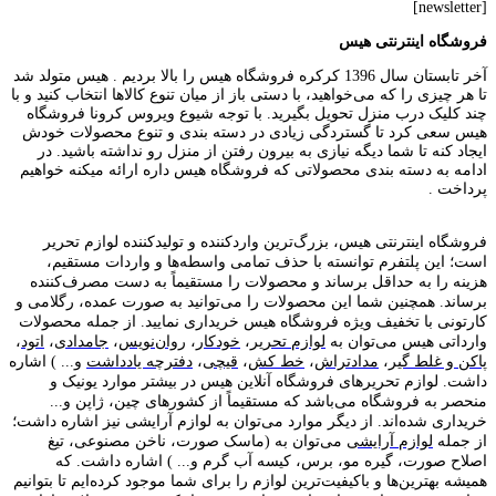
[newsletter]
فروشگاه اینترنتی هیس
آخر تابستان سال 1396 کرکره فروشگاه هیس را بالا بردیم . هیس متولد شد
تا هر چیزی را که می‌خواهید، با دستی باز از میان تنوع کالاها انتخاب کنید و با
چند کلیک درب منزل تحویل بگیرید. با توجه شیوع ویروس کرونا فروشگاه
هیس سعی کرد تا گستردگی زیادی در دسته بندی و تنوع محصولات خودش
ایجاد کنه تا شما دیگه نیازی به بیرون رفتن از منزل رو نداشته باشید. در
ادامه به دسته بندی محصولاتی که فروشگاه هیس داره ارائه میکنه خواهیم
پرداخت .
فروشگاه اینترنتی هیس، بزرگ‌ترین وارد‌کننده و تولید‌کننده لوازم تحریر
است؛ این پلتفرم توانسته با حذف تمامی واسطه‌ها و واردات مستقیم،
هزینه را به حداقل برساند و محصولات را مستقیماً به دست مصرف‌کننده
برساند. همچنین شما این محصولات را می‌توانید به صورت عمده، رگلامی و
کارتونی با تخفیف ویژه فروشگاه هیس خریداری نمایید. از جمله محصولات
وارداتی هیس می‌توان به
لوازم تحریر
،
خودکار
،
روان‌نویس
،
جامدادی
،
اتود
،
پاکن و غلط گیر
،
مدادتراش
،
خط کش
،
قیچی
،
دفترچه یادداشت
و... ) اشاره
داشت. لوازم تحریر‌های فروشگاه آنلاین هیس در بیشتر موارد یونیک و
منحصر به فروشگاه می‌باشد که مستقیماً از کشور‌های چین، ژاپن و...
خریداری شده‌اند. از دیگر موارد می‌توان به لوازم آرایشی نیز اشاره داشت؛
از جمله
لوازم آرایشی
می‌توان به (ماسک صورت، ناخن مصنوعی، تیغ
اصلاح صورت، گیره مو، برس، کیسه آب گرم و... ) اشاره داشت. که
همیشه بهترین‌ها و باکیفیت‌ترین لوازم را برای شما موجود کرده‌ایم تا بتوانیم