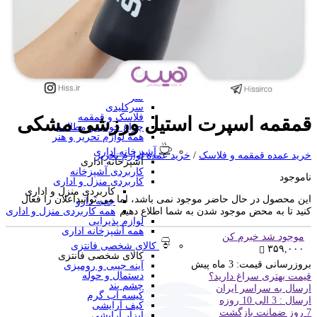
منگنه فانتزی
سرگرمی و آموزشی
فانتزی ها
برچسب استیکری
کاور A4 و پوشه فانتزی
جامدادی
تخته وایت برد
تخته شاسی
ساعت رومیزی
متر
سرکلیدی
فلاسک و قمقمه
قمقمه اسپرت استیل ورزشی مشکی
چراغ خواب و مطالعه
همه لوازم تحریر و هنر
آشپزخانه اداری
خرید عمده قمقمه و فلاسک
/
خرید عمده لوازم تحریر
آشپزخانه اداری
کاربردی آشپزخانه
ناموجود
کاربردی منزل و اداری
کاربردی منزل و اداری
این محصول در حال حاضر موجود نمی باشد، اما می توانیداعلان را فعال
جعبه دارو
کنید تا به محض موجود شدن به شما اطلاع دهیم
همه کاربردی منزل و اداری
لوازم پذیرایی
همه آشپزخانه اداری
موجود شد خبرم کن
کالای شخصی فانتزی
۳۵۹,۰۰۰
کالای شخصی فانتزی
بروزرسانی قیمت:
3 ماه پیش
آینه جیبی و رومیزی
دستمال و حوله
قیمت بهتری سراغ دارید؟
چشم بند
ارسال به سراسر ایران
کیسه آب گرم
ارسال : 3 الی 10 روزه
کیف آرایشی
7 روز ضمانت بازگشت
ابزار آرایشی