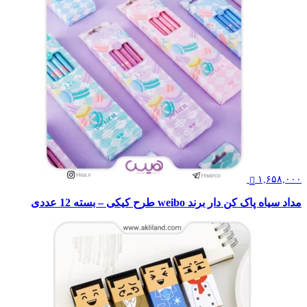
۱,۶۵۸,۰۰۰
مداد سیاه پاک کن دار برند weibo طرح کیکی – بسته 12 عددی