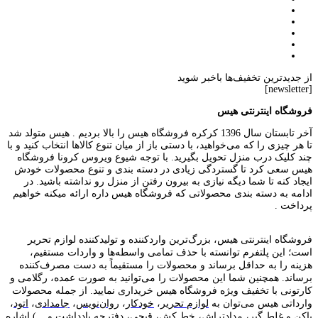
از جدیدترین تخفیف‌ها باخبر شوید
[newsletter]
فروشگاه اینترنتی هیس
آخر تابستان سال 1396 کرکره فروشگاه هیس را بالا بردیم . هیس متولد شد
تا هر چیزی را که می‌خواهید، با دستی باز از میان تنوع کالاها انتخاب کنید و با
چند کلیک درب منزل تحویل بگیرید. با توجه شیوع ویروس کرونا فروشگاه
هیس سعی کرد تا گستردگی زیادی در دسته بندی و تنوع محصولات خودش
ایجاد کنه تا شما دیگه نیازی به بیرون رفتن از منزل رو نداشته باشید. در
ادامه به دسته بندی محصولاتی که فروشگاه هیس داره ارائه میکنه خواهیم
پرداخت .
فروشگاه اینترنتی هیس، بزرگ‌ترین وارد‌کننده و تولید‌کننده لوازم تحریر
است؛ این پلتفرم توانسته با حذف تمامی واسطه‌ها و واردات مستقیم،
هزینه را به حداقل برساند و محصولات را مستقیماً به دست مصرف‌کننده
برساند. همچنین شما این محصولات را می‌توانید به صورت عمده، رگلامی و
کارتونی با تخفیف ویژه فروشگاه هیس خریداری نمایید. از جمله محصولات
وارداتی هیس می‌توان به
لوازم تحریر
،
خودکار
،
روان‌نویس
،
جامدادی
،
اتود
،
پاکن و غلط گیر
،
مدادتراش
،
خط کش
،
قیچی
،
دفترچه یادداشت
و... ) اشاره