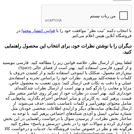
با انتخاب دکمه "ثبت نظر" موافقت خود را با
قوانین انتشار محتوا
در
فروشگاه آنلاین هیس اعلام می‌کنم.
دیگران را با نوشتن نظرات خود، برای انتخاب این محصول راهنمایی
کنید.
لطفا پیش از ارسال نظر، خلاصه قوانین زیر را مطالعه کنید: فارسی بنویسید
و از کیبورد فارسی استفاده کنید. بهتر است از فضای خالی (Space)
بیش‌از‌حدِ معمول، شکلک یا ایموجی استفاده نکنید و از کشیدن حروف یا
کلمات با صفحه‌کلید بپرهیزید. نظرات خود را براساس تجربه و استفاده‌ی
عملی و با دقت به نکات فنی ارسال کنید؛ بدون تعصب به محصول خاص،
مزایا و معایب را بازگو کنید و بهتر است از ارسال نظرات چندکلمه‌‌ای
خودداری کنید. بهتر است در نظرات خود از تمرکز روی عناصر متغیر مثل
قیمت، پرهیز کنید. به کاربران و سایر اشخاص احترام بگذارید. پیام‌هایی که
شامل محتوای توهین‌آمیز و کلمات نامناسب باشند، حذف می‌شوند. از
ارسال لینک‌های سایت‌های دیگر و ارایه‌ی اطلاعات شخصی خودتان مثل
شماره تماس، ایمیل و آی‌دی شبکه‌های اجتماعی پرهیز کنید. با توجه به
ساختار بخش نظرات، از پرسیدن سوال یا درخواست راهنمایی در این بخش
خودداری کرده و سوالات خود را در بخش «پرسش و پاسخ» مطرح کنید.
هرگونه نقد و نظر در خصوص سایت فروشگاه ما، خدمات و درخواست کالا
را با ایمیل info@yourdomain.com یا با شماره‌ی ۰۰۰۰ - ۰۲۱ در میان