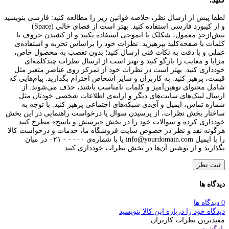
لطفا پیش از ارسال نظر، خلاصه قوانین زیر را مطالعه کنید: فارسی بنویسید
و از کیبورد فارسی استفاده کنید. بهتر است از فضای خالی (Space)
بیش‌از‌حدِ معمول، شکلک یا ایموجی استفاده نکنید و از کشیدن حروف یا
کلمات با صفحه‌کلید بپرهیزید. نظرات خود را براساس تجربه و استفاده‌ی
عملی و با دقت به نکات فنی ارسال کنید؛ بدون تعصب به محصول خاص،
مزایا و معایب را بازگو کنید و بهتر است از ارسال نظرات چندکلمه‌‌ای
خودداری کنید. بهتر است در نظرات خود از تمرکز روی عناصر متغیر مثل
قیمت، پرهیز کنید. به کاربران و سایر اشخاص احترام بگذارید. پیام‌هایی که
شامل محتوای توهین‌آمیز و کلمات نامناسب باشند، حذف می‌شوند. از
ارسال لینک‌های سایت‌های دیگر و ارایه‌ی اطلاعات شخصی خودتان مثل
شماره تماس، ایمیل و آی‌دی شبکه‌های اجتماعی پرهیز کنید. با توجه به
ساختار بخش نظرات، از پرسیدن سوال یا درخواست راهنمایی در این بخش
خودداری کرده و سوالات خود را در بخش «پرسش و پاسخ» مطرح کنید.
هرگونه نقد و نظر در خصوص سایت فروشگاه ما، خدمات و درخواست کالا
را با ایمیل info@yourdomain.com یا با شماره‌ی ۰۰۰۰ - ۰۲۱ در میان
بگذارید و از نوشتن آن‌ها در بخش نظرات خودداری کنید.
ثبت نظر
دیدگاه ها
0 دیدگاه ها
دیدگاه خود را درباره این کالا بنویسید
مفیدترین نظرات کاربران
بازگشت