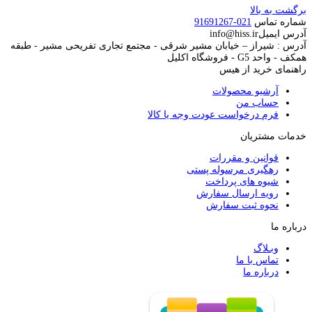
برگشت به بالا
شماره تماس
021-91691267
آدرس ایمیل
info@hiss.ir
آدرس : شیراز – خیابان مشیر شرقی - مجتمع تجاری تفریحی مشیر - طبقه
همکف - واحد G5 - فروشگاه اکلیل
راهنمای خرید از هیس
آرشیو محصولات
حساب من
فرم درخواست عودت وجه یا کالا
خدمات مشتریان
قوانین و مقررات
رهگیری مرسوله پستی
شیوه های پرداخت
رویه ارسال سفارش
نحوه ثبت سفارش
درباره ما
وبـلاگ
تماس با ما
درباره ما