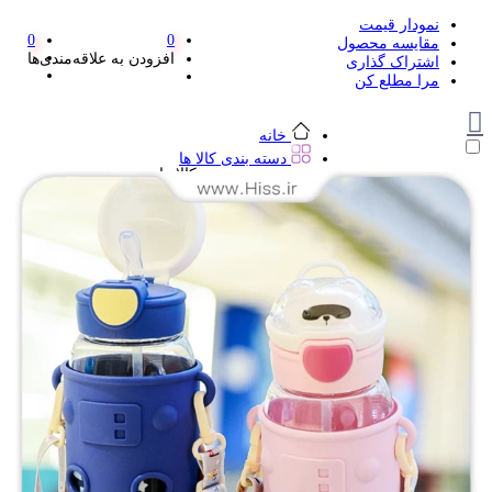
نمودار قیمت
0
0
مقایسه محصول
افزودن به علاقه‌مندی‌ها
اشتراک گذاری
مرا مطلع کن
خانه
دسته بندی کالا ها
دسته بندی کالا ها
لوازم تحریر و هنر
لوازم تحریر و هنر
مداد
پاک کن و غلط گیر
مداد تراش
اتود و نوک
روان نویس فانتزی
خودکار و خودکار فشاری
ماژیک ها
دفترچه یادداشت
استیکر
استیک نوت
خط کش و گونیا
کیف غذا
کوله پشتی
چسب
کاتر فانتزی
بوک مارک
ماشین حساب
قیچی