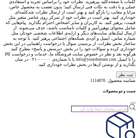
کلمات با صفحه‌کلید بپرهیزید. نظرات خود را براساس تجربه و استفاده‌ی
عملی و با دقت به نکات فنی ارسال کنید؛ بدون تعصب به محصول خاص،
مزایا و معایب را بازگو کنید و بهتر است از ارسال نظرات چندکلمه‌‌ای
خودداری کنید. بهتر است در نظرات خود از تمرکز روی عناصر متغیر مثل
قیمت، پرهیز کنید. به کاربران و سایر اشخاص احترام بگذارید. پیام‌هایی که
شامل محتوای توهین‌آمیز و کلمات نامناسب باشند، حذف می‌شوند. از
ارسال لینک‌های سایت‌های دیگر و ارایه‌ی اطلاعات شخصی خودتان مثل
شماره تماس، ایمیل و آی‌دی شبکه‌های اجتماعی پرهیز کنید. با توجه به
ساختار بخش نظرات، از پرسیدن سوال یا درخواست راهنمایی در این بخش
خودداری کرده و سوالات خود را در بخش «پرسش و پاسخ» مطرح کنید.
هرگونه نقد و نظر در خصوص سایت فروشگاه ما، خدمات و درخواست کالا
را با ایمیل info@yourdomain.com یا با شماره‌ی ۰۰۰۰ - ۰۲۱ در میان
بگذارید و از نوشتن آن‌ها در بخش نظرات خودداری کنید.
ثبت نظر
شناسه محصول:
1114070
جست و جو محصولات
جستجوی
محصولات