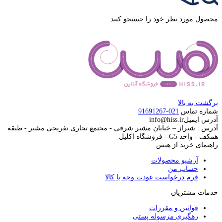
محصول مورد نظر خود را جستجو کنید.
برگشت به بالا
شماره تماس
021-91691267
آدرس ایمیل
info@hiss.ir
آدرس : شیراز – خیابان مشیر شرقی - مجتمع تجاری تفریحی مشیر - طبقه
همکف - واحد G5 - فروشگاه اکلیل
راهنمای خرید از هیس
آرشیو محصولات
حساب من
فرم درخواست عودت وجه یا کالا
خدمات مشتریان
قوانین و مقررات
رهگیری مرسوله پستی