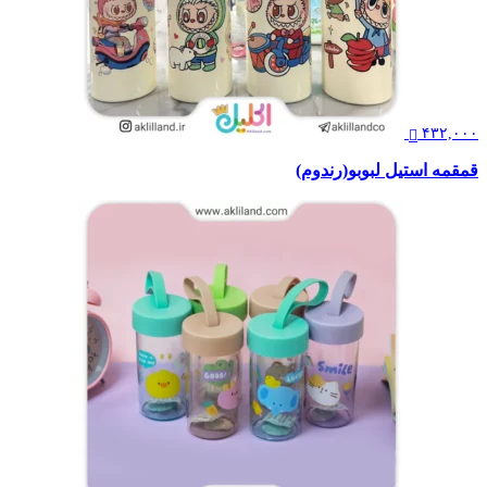
۴۳۲,۰۰۰
قمقمه استیل لبوبو(رندوم)