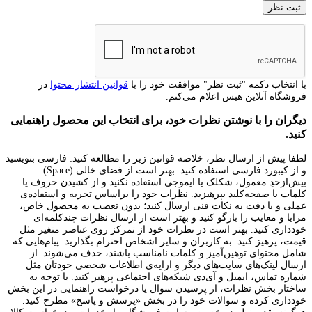
با انتخاب دکمه "ثبت نظر" موافقت خود را با
قوانین انتشار محتوا
در
فروشگاه آنلاین هیس اعلام می‌کنم.
دیگران را با نوشتن نظرات خود، برای انتخاب این محصول راهنمایی
کنید.
لطفا پیش از ارسال نظر، خلاصه قوانین زیر را مطالعه کنید: فارسی بنویسید
و از کیبورد فارسی استفاده کنید. بهتر است از فضای خالی (Space)
بیش‌از‌حدِ معمول، شکلک یا ایموجی استفاده نکنید و از کشیدن حروف یا
کلمات با صفحه‌کلید بپرهیزید. نظرات خود را براساس تجربه و استفاده‌ی
عملی و با دقت به نکات فنی ارسال کنید؛ بدون تعصب به محصول خاص،
مزایا و معایب را بازگو کنید و بهتر است از ارسال نظرات چندکلمه‌‌ای
خودداری کنید. بهتر است در نظرات خود از تمرکز روی عناصر متغیر مثل
قیمت، پرهیز کنید. به کاربران و سایر اشخاص احترام بگذارید. پیام‌هایی که
شامل محتوای توهین‌آمیز و کلمات نامناسب باشند، حذف می‌شوند. از
ارسال لینک‌های سایت‌های دیگر و ارایه‌ی اطلاعات شخصی خودتان مثل
شماره تماس، ایمیل و آی‌دی شبکه‌های اجتماعی پرهیز کنید. با توجه به
ساختار بخش نظرات، از پرسیدن سوال یا درخواست راهنمایی در این بخش
خودداری کرده و سوالات خود را در بخش «پرسش و پاسخ» مطرح کنید.