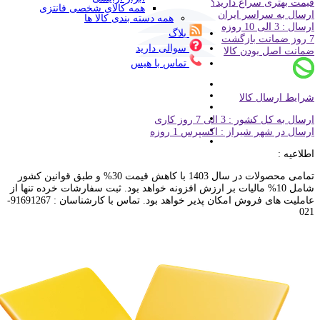
قیمت بهتری سراغ دارید؟
همه کالای شخصی فانتزی
ارسال به سراسر ایران
همه دسته بندی کالا ها
ارسال : 3 الی 10 روزه
بلاگ
7 روز ضمانت بازگشت
سوالی دارید
ضمانت اصل بودن کالا
تماس با هیس
شرایط ارسال کالا
ارسال به کل کشور : 3 الی 7 روز کاری
ارسال در شهر شیراز : اکسپرس 1 روزه
اطلاعیه :
تمامی محصولات در سال 1403 با کاهش قیمت 30% و طبق قوانین کشور
شامل 10% مالیات بر ارزش افزونه خواهد بود. ثبت سفارشات خرده تنها از
عاملیت های فروش امکان پذیر خواهد بود. تماس با کارشناسان : 91691267-
021