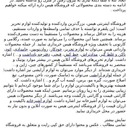
ایجاد کنه تا شما دیگه نیازی به بیرون رفتن از منزل رو نداشته باشید. در
ادامه به دسته بندی محصولاتی که فروشگاه هیس داره ارائه میکنه خواهیم
پرداخت .
فروشگاه اینترنتی هیس، بزرگ‌ترین وارد‌کننده و تولید‌کننده لوازم تحریر
است؛ این پلتفرم توانسته با حذف تمامی واسطه‌ها و واردات مستقیم،
هزینه را به حداقل برساند و محصولات را مستقیماً به دست مصرف‌کننده
برساند. همچنین شما این محصولات را می‌توانید به صورت عمده، رگلامی و
کارتونی با تخفیف ویژه فروشگاه هیس خریداری نمایید. از جمله محصولات
وارداتی هیس می‌توان به
لوازم تحریر
،
خودکار
،
روان‌نویس
،
جامدادی
،
اتود
،
پاکن و غلط گیر
،
مدادتراش
،
خط کش
،
قیچی
،
دفترچه یادداشت
و... ) اشاره
داشت. لوازم تحریر‌های فروشگاه آنلاین هیس در بیشتر موارد یونیک و
منحصر به فروشگاه می‌باشد که مستقیماً از کشور‌های چین، ژاپن و...
خریداری شده‌اند. از دیگر موارد می‌توان به لوازم آرایشی نیز اشاره داشت؛
از جمله
لوازم آرایشی
می‌توان به (ماسک صورت، ناخن مصنوعی، تیغ
اصلاح صورت، گیره مو، برس، کیسه آب گرم و... ) اشاره داشت. که
همیشه بهترین‌ها و باکیفیت‌ترین لوازم را برای شما موجود کرده‌ایم تا بتوانیم
زیبایی بیشتری را به زیبا رویان برسانیم. ضمن اینکه همه محصولات دارای
گارانتی قیمت و گارانتی بازگشت وجه می‌باشند. از دیگر محصولات هیس
می‌توان به لوازم آشپزخانه نیز اشاره داشت.
لوازم آشپزخانه
باکیفیت و
ارزان قیمت را از فروشگاه اینترنتی هیس به صورت آنلاین و بدون نیاز به
حضور در محل خریداری نمایید.
نمایش بیشتر
تمامی مطالب ، عکس و محتوا دارای حق کپی رایت و متعلق به فروشگاه