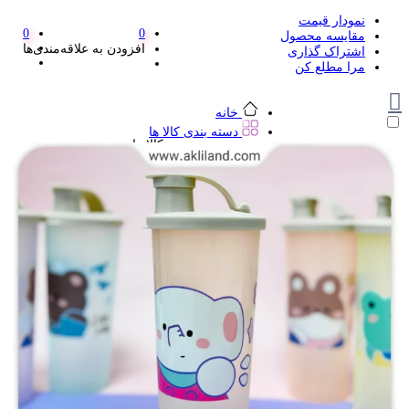
نمودار قیمت
0
0
مقایسه محصول
افزودن به علاقه‌مندی‌ها
اشتراک گذاری
مرا مطلع کن
خانه
دسته بندی کالا ها
دسته بندی کالا ها
لوازم تحریر و هنر
لوازم تحریر و هنر
مداد
پاک کن و غلط گیر
مداد تراش
اتود و نوک
روان نویس فانتزی
خودکار و خودکار فشاری
ماژیک ها
دفترچه یادداشت
استیکر
استیک نوت
خط کش و گونیا
کیف غذا
کوله پشتی
چسب
کاتر فانتزی
بوک مارک
ماشین حساب
قیچی