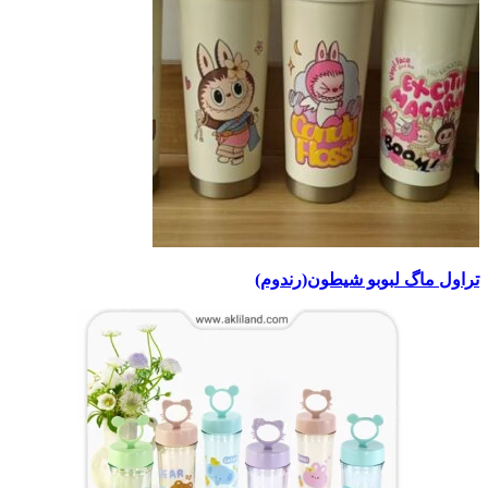
تراول ماگ لبوبو شیطون(رندوم)