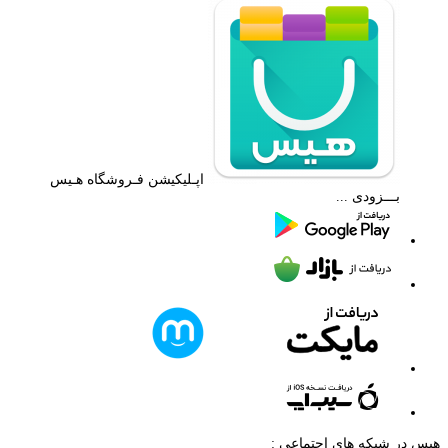
اپـلیکیشن فـروشگاه هـیس
بـــزودی ...
هیس در شبکه های اجتماعی :