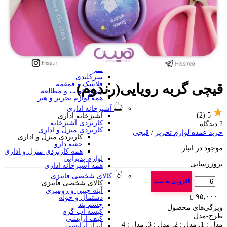
منگنه فانتزی
سرگرمی و آموزشی
فانتزی ها
برچسب استیکری
کاور A4 و پوشه فانتزی
جامدادی
تخته وایت برد
تخته شاسی
ساعت رومیزی
متر
سرکلیدی
فلاسک و قمقمه
قیچی گربه رویایی(رندوم)
چراغ خواب و مطالعه
همه لوازم تحریر و هنر
آشپزخانه اداری
(2)
5
آشپزخانه اداری
کاربردی آشپزخانه
2 دیدگاه
کاربردی منزل و اداری
خرید عمده لوازم تحریر
/
قیچی
کاربردی منزل و اداری
جعبه دارو
موجود در انبار
همه کاربردی منزل و اداری
لوازم پذیرایی
بروزرسانی :
همه آشپزخانه اداری
کالای شخصی فانتزی
تعداد
افزودن به سبد
کالای شخصی فانتزی
آینه جیبی و رومیزی
۹۵,۰۰۰
دستمال و حوله
چشم بند
ویژگی‌های محصول
کیسه آب گرم
طرح-مدل
کیف آرایشی
مدل : 1, مدل : 2, مدل : 3, مدل : 4
ابزار آرایشی