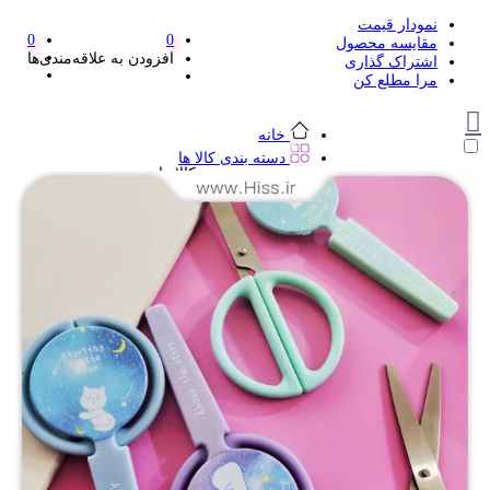
نمودار قیمت
0
0
مقایسه محصول
افزودن به علاقه‌مندی‌ها
اشتراک گذاری
مرا مطلع کن
خانه
دسته بندی کالا ها
دسته بندی کالا ها
لوازم تحریر و هنر
لوازم تحریر و هنر
مداد
پاک کن و غلط گیر
مداد تراش
اتود و نوک
روان نویس فانتزی
خودکار و خودکار فشاری
ماژیک ها
دفترچه یادداشت
استیکر
استیک نوت
خط کش و گونیا
کیف غذا
کوله پشتی
چسب
کاتر فانتزی
بوک مارک
ماشین حساب
قیچی