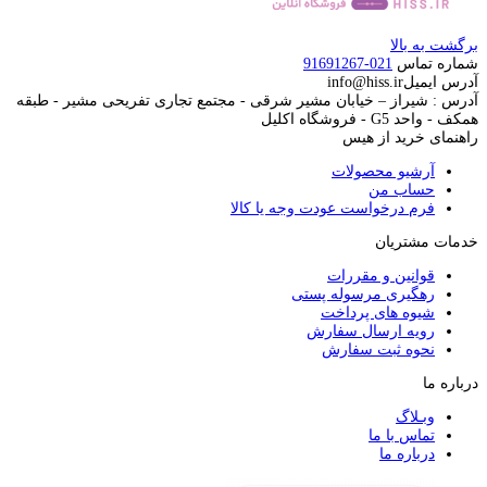
برگشت به بالا
شماره تماس
021-91691267
آدرس ایمیل
info@hiss.ir
آدرس : شیراز – خیابان مشیر شرقی - مجتمع تجاری تفریحی مشیر - طبقه
همکف - واحد G5 - فروشگاه اکلیل
راهنمای خرید از هیس
آرشیو محصولات
حساب من
فرم درخواست عودت وجه یا کالا
خدمات مشتریان
قوانین و مقررات
رهگیری مرسوله پستی
شیوه های پرداخت
رویه ارسال سفارش
نحوه ثبت سفارش
درباره ما
وبـلاگ
تماس با ما
درباره ما