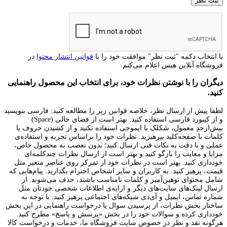
با انتخاب دکمه "ثبت نظر" موافقت خود را با
قوانین انتشار محتوا
در
فروشگاه آنلاین هیس اعلام می‌کنم.
دیگران را با نوشتن نظرات خود، برای انتخاب این محصول راهنمایی
کنید.
لطفا پیش از ارسال نظر، خلاصه قوانین زیر را مطالعه کنید: فارسی بنویسید
و از کیبورد فارسی استفاده کنید. بهتر است از فضای خالی (Space)
بیش‌از‌حدِ معمول، شکلک یا ایموجی استفاده نکنید و از کشیدن حروف یا
کلمات با صفحه‌کلید بپرهیزید. نظرات خود را براساس تجربه و استفاده‌ی
عملی و با دقت به نکات فنی ارسال کنید؛ بدون تعصب به محصول خاص،
مزایا و معایب را بازگو کنید و بهتر است از ارسال نظرات چندکلمه‌‌ای
خودداری کنید. بهتر است در نظرات خود از تمرکز روی عناصر متغیر مثل
قیمت، پرهیز کنید. به کاربران و سایر اشخاص احترام بگذارید. پیام‌هایی که
شامل محتوای توهین‌آمیز و کلمات نامناسب باشند، حذف می‌شوند. از
ارسال لینک‌های سایت‌های دیگر و ارایه‌ی اطلاعات شخصی خودتان مثل
شماره تماس، ایمیل و آی‌دی شبکه‌های اجتماعی پرهیز کنید. با توجه به
ساختار بخش نظرات، از پرسیدن سوال یا درخواست راهنمایی در این بخش
خودداری کرده و سوالات خود را در بخش «پرسش و پاسخ» مطرح کنید.
هرگونه نقد و نظر در خصوص سایت فروشگاه ما، خدمات و درخواست کالا