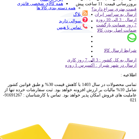
همه کالای شخصی فانتزی
بروزرسانی قیمت:
11 ساعت پیش
همه دسته بندی کالا ها
قیمت بهتری سراغ دارید؟
ارسال به سراسر ایران
بلاگ
ارسال : 3 الی 10 روزه
سوالی دارید
7 روز ضمانت بازگشت
تماس با هیس
ضمانت اصل بودن کالا
شرایط ارسال کالا
ارسال به کل کشور : 3 الی 7 روز کاری
ارسال در شهر شیراز : اکسپرس 1 روزه
اطلاعیه :
تمامی محصولات در سال 1403 با کاهش قیمت 30% و طبق قوانین کشور
شامل 10% مالیات بر ارزش افزونه خواهد بود. ثبت سفارشات خرده تنها از
عاملیت های فروش امکان پذیر خواهد بود. تماس با کارشناسان : 91691267-
021