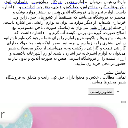
وارداتی هیس می‌توان به
لوازم تحریر
،
خودکار
،
روان‌نویس
،
جامدادی
،
اتود
،
پاکن و غلط گیر
،
مدادتراش
،
خط کش
،
قیچی
،
دفترچه یادداشت
و... ) اشاره
داشت. لوازم تحریر‌های فروشگاه آنلاین هیس در بیشتر موارد یونیک و
منحصر به فروشگاه می‌باشد که مستقیماً از کشور‌های چین، ژاپن و...
خریداری شده‌اند. از دیگر موارد می‌توان به لوازم آرایشی نیز اشاره داشت؛
از جمله
لوازم آرایشی
می‌توان به (ماسک صورت، ناخن مصنوعی، تیغ
اصلاح صورت، گیره مو، برس، کیسه آب گرم و... ) اشاره داشت. که
همیشه بهترین‌ها و باکیفیت‌ترین لوازم را برای شما موجود کرده‌ایم تا بتوانیم
زیبایی بیشتری را به زیبا رویان برسانیم. ضمن اینکه همه محصولات دارای
گارانتی قیمت و گارانتی بازگشت وجه می‌باشند. از دیگر محصولات هیس
می‌توان به لوازم آشپزخانه نیز اشاره داشت.
لوازم آشپزخانه
باکیفیت و
ارزان قیمت را از فروشگاه اینترنتی هیس به صورت آنلاین و بدون نیاز به
حضور در محل خریداری نمایید.
نمایش بیشتر
تمامی مطالب ، عکس و محتوا دارای حق کپی رایت و متعلق به فروشگاه
هیس محفوظ میباشد.
تصاویر رسمی