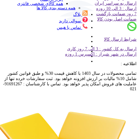
ارسال به سراسر ایران
همه کالای شخصی فانتزی
همه دسته بندی کالا ها
ارسال : 3 الی 10 روزه
7 روز ضمانت بازگشت
بلاگ
ضمانت اصل بودن کالا
سوالی دارید
تماس با هیس
شرایط ارسال کالا
ارسال به کل کشور : 3 الی 7 روز کاری
ارسال در شهر شیراز : اکسپرس 1 روزه
اطلاعیه :
تمامی محصولات در سال 1403 با کاهش قیمت 30% و طبق قوانین کشور
شامل 10% مالیات بر ارزش افزونه خواهد بود. ثبت سفارشات خرده تنها از
عاملیت های فروش امکان پذیر خواهد بود. تماس با کارشناسان : 91691267-
021