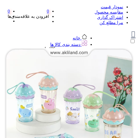
نمودار قیمت
0
0
مقایسه محصول
افزودن به علاقه‌مندی‌ها
اشتراک گذاری
مرا مطلع کن
خانه
دسته بندی کالا ها
دسته بندی کالا ها
لوازم تحریر و هنر
لوازم تحریر و هنر
مداد
پاک کن و غلط گیر
مداد تراش
اتود و نوک
روان نویس فانتزی
خودکار و خودکار فشاری
ماژیک ها
دفترچه یادداشت
استیکر
استیک نوت
خط کش و گونیا
کیف غذا
کوله پشتی
چسب
کاتر فانتزی
بوک مارک
ماشین حساب
قیچی