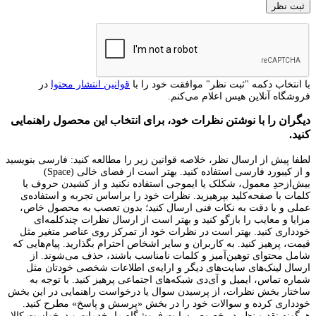
با انتخاب دکمه "ثبت نظر" موافقت خود را با
قوانین انتشار محتوا
در
فروشگاه آنلاین هیس اعلام می‌کنم.
دیگران را با نوشتن نظرات خود، برای انتخاب این محصول راهنمایی
کنید.
لطفا پیش از ارسال نظر، خلاصه قوانین زیر را مطالعه کنید: فارسی بنویسید
و از کیبورد فارسی استفاده کنید. بهتر است از فضای خالی (Space)
بیش‌از‌حدِ معمول، شکلک یا ایموجی استفاده نکنید و از کشیدن حروف یا
کلمات با صفحه‌کلید بپرهیزید. نظرات خود را براساس تجربه و استفاده‌ی
عملی و با دقت به نکات فنی ارسال کنید؛ بدون تعصب به محصول خاص،
مزایا و معایب را بازگو کنید و بهتر است از ارسال نظرات چندکلمه‌‌ای
خودداری کنید. بهتر است در نظرات خود از تمرکز روی عناصر متغیر مثل
قیمت، پرهیز کنید. به کاربران و سایر اشخاص احترام بگذارید. پیام‌هایی که
شامل محتوای توهین‌آمیز و کلمات نامناسب باشند، حذف می‌شوند. از
ارسال لینک‌های سایت‌های دیگر و ارایه‌ی اطلاعات شخصی خودتان مثل
شماره تماس، ایمیل و آی‌دی شبکه‌های اجتماعی پرهیز کنید. با توجه به
ساختار بخش نظرات، از پرسیدن سوال یا درخواست راهنمایی در این بخش
خودداری کرده و سوالات خود را در بخش «پرسش و پاسخ» مطرح کنید.
هرگونه نقد و نظر در خصوص سایت فروشگاه ما، خدمات و درخواست کالا