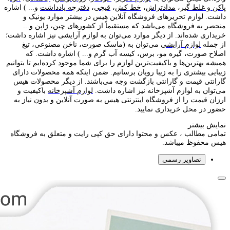
پاکن و غلط گیر
،
مدادتراش
،
خط کش
،
قیچی
،
دفترچه یادداشت
و... ) اشاره
داشت. لوازم تحریر‌های فروشگاه آنلاین هیس در بیشتر موارد یونیک و
منحصر به فروشگاه می‌باشد که مستقیماً از کشور‌های چین، ژاپن و...
خریداری شده‌اند. از دیگر موارد می‌توان به لوازم آرایشی نیز اشاره داشت؛
از جمله
لوازم آرایشی
می‌توان به (ماسک صورت، ناخن مصنوعی، تیغ
اصلاح صورت، گیره مو، برس، کیسه آب گرم و... ) اشاره داشت. که
همیشه بهترین‌ها و باکیفیت‌ترین لوازم را برای شما موجود کرده‌ایم تا بتوانیم
زیبایی بیشتری را به زیبا رویان برسانیم. ضمن اینکه همه محصولات دارای
گارانتی قیمت و گارانتی بازگشت وجه می‌باشند. از دیگر محصولات هیس
می‌توان به لوازم آشپزخانه نیز اشاره داشت.
لوازم آشپزخانه
باکیفیت و
ارزان قیمت را از فروشگاه اینترنتی هیس به صورت آنلاین و بدون نیاز به
حضور در محل خریداری نمایید.
نمایش بیشتر
تمامی مطالب ، عکس و محتوا دارای حق کپی رایت و متعلق به فروشگاه
هیس محفوظ میباشد.
تصاویر رسمی