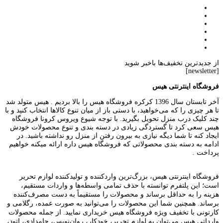
از جدیدترین تخفیف‌ها باخبر شوید
[newsletter]
فروشگاه اینترنتی هیس
آخر تابستان سال 1396 کرکره فروشگاه هیس را بالا بردیم . هیس متولد شد
تا هر چیزی را که می‌خواهید، با دستی باز از میان تنوع کالاها انتخاب کنید و با
چند کلیک درب منزل تحویل بگیرید. با توجه شیوع ویروس کرونا فروشگاه
هیس سعی کرد تا گستردگی زیادی در دسته بندی و تنوع محصولات خودش
ایجاد کنه تا شما دیگه نیازی به بیرون رفتن از منزل رو نداشته باشید. در
ادامه به دسته بندی محصولاتی که فروشگاه هیس داره ارائه میکنه خواهیم
پرداخت .
فروشگاه اینترنتی هیس، بزرگ‌ترین وارد‌کننده و تولید‌کننده لوازم تحریر
است؛ این پلتفرم توانسته با حذف تمامی واسطه‌ها و واردات مستقیم،
هزینه را به حداقل برساند و محصولات را مستقیماً به دست مصرف‌کننده
برساند. همچنین شما این محصولات را می‌توانید به صورت عمده، رگلامی و
کارتونی با تخفیف ویژه فروشگاه هیس خریداری نمایید. از جمله محصولات
وارداتی هیس می‌توان به
لوازم تحریر
،
خودکار
،
روان‌نویس
،
جامدادی
،
اتود
،