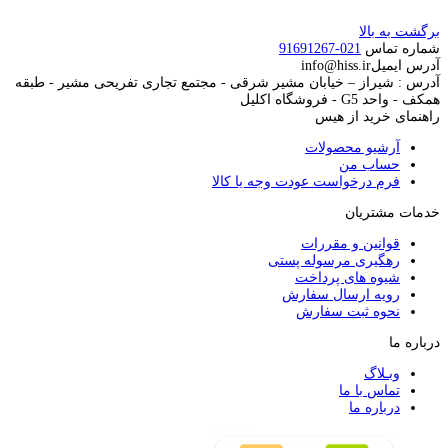
برگشت به بالا
شماره تماس
021-91691267
آدرس ایمیل
info@hiss.ir
آدرس : شیراز – خیابان مشیر شرقی - مجتمع تجاری تفریحی مشیر - طبقه
همکف - واحد G5 - فروشگاه اکلیل
راهنمای خرید از هیس
آرشیو محصولات
حساب من
فرم درخواست عودت وجه یا کالا
خدمات مشتریان
قوانین و مقررات
رهگیری مرسوله پستی
شیوه های پرداخت
رویه ارسال سفارش
نحوه ثبت سفارش
درباره ما
وبـلاگ
تماس با ما
درباره ما