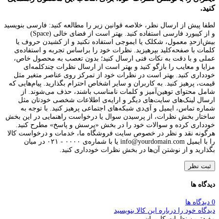
کنید.
لطفا پیش از ارسال نظر، خلاصه قوانین زیر را مطالعه کنید: فارسی بنویسید
و از کیبورد فارسی استفاده کنید. بهتر است از فضای خالی (Space)
بیش‌از‌حدِ معمول، شکلک یا ایموجی استفاده نکنید و از کشیدن حروف یا
کلمات با صفحه‌کلید بپرهیزید. نظرات خود را براساس تجربه و استفاده‌ی
عملی و با دقت به نکات فنی ارسال کنید؛ بدون تعصب به محصول خاص،
مزایا و معایب را بازگو کنید و بهتر است از ارسال نظرات چندکلمه‌‌ای
خودداری کنید. بهتر است در نظرات خود از تمرکز روی عناصر متغیر مثل
قیمت، پرهیز کنید. به کاربران و سایر اشخاص احترام بگذارید. پیام‌هایی که
شامل محتوای توهین‌آمیز و کلمات نامناسب باشند، حذف می‌شوند. از
ارسال لینک‌های سایت‌های دیگر و ارایه‌ی اطلاعات شخصی خودتان مثل
شماره تماس، ایمیل و آی‌دی شبکه‌های اجتماعی پرهیز کنید. با توجه به
ساختار بخش نظرات، از پرسیدن سوال یا درخواست راهنمایی در این بخش
خودداری کرده و سوالات خود را در بخش «پرسش و پاسخ» مطرح کنید.
هرگونه نقد و نظر در خصوص سایت فروشگاه ما، خدمات و درخواست کالا
را با ایمیل info@yourdomain.com یا با شماره‌ی ۰۰۰۰ - ۰۲۱ در میان
بگذارید و از نوشتن آن‌ها در بخش نظرات خودداری کنید.
ثبت نظر
دیدگاه ها
0 دیدگاه ها
دیدگاه خود را درباره این کالا بنویسید
مفیدترین نظرات کاربران