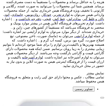
هزینه را به حداقل برساند و محصولات را مستقیماً به دست مصرف‌کننده
برساند. همچنین شما این محصولات را می‌توانید به صورت عمده، رگلامی و
کارتونی با تخفیف ویژه فروشگاه هیس خریداری نمایید. از جمله محصولات
وارداتی هیس می‌توان به
لوازم تحریر
،
خودکار
،
روان‌نویس
،
جامدادی
،
اتود
،
پاکن و غلط گیر
،
مدادتراش
،
خط کش
،
قیچی
،
دفترچه یادداشت
و... ) اشاره
داشت. لوازم تحریر‌های فروشگاه آنلاین هیس در بیشتر موارد یونیک و
منحصر به فروشگاه می‌باشد که مستقیماً از کشور‌های چین، ژاپن و...
خریداری شده‌اند. از دیگر موارد می‌توان به لوازم آرایشی نیز اشاره داشت؛
از جمله
لوازم آرایشی
می‌توان به (ماسک صورت، ناخن مصنوعی، تیغ
اصلاح صورت، گیره مو، برس، کیسه آب گرم و... ) اشاره داشت. که
همیشه بهترین‌ها و باکیفیت‌ترین لوازم را برای شما موجود کرده‌ایم تا بتوانیم
زیبایی بیشتری را به زیبا رویان برسانیم. ضمن اینکه همه محصولات دارای
گارانتی قیمت و گارانتی بازگشت وجه می‌باشند. از دیگر محصولات هیس
می‌توان به لوازم آشپزخانه نیز اشاره داشت.
لوازم آشپزخانه
باکیفیت و
ارزان قیمت را از فروشگاه اینترنتی هیس به صورت آنلاین و بدون نیاز به
حضور در محل خریداری نمایید.
نمایش بیشتر
تمامی مطالب ، عکس و محتوا دارای حق کپی رایت و متعلق به فروشگاه
هیس محفوظ میباشد.
تصاویر رسمی