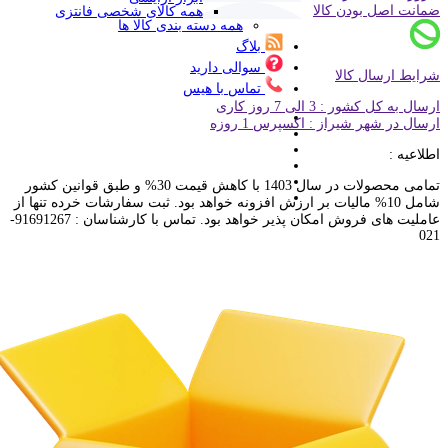
ضمانت اصل بودن کالا
همه کالای شخصی فانتزی
همه دسته بندی کالا ها
بلاگ
سوالی دارید
شرایط ارسال کالا
تماس با هیس
ارسال به کل کشور : 3 الی 7 روز کاری
ارسال در شهر شیراز : اکسپرس 1 روزه
اطلاعیه :
تمامی محصولات در سال 1403 با کاهش قیمت 30% و طبق قوانین کشور
شامل 10% مالیات بر ارزش افزونه خواهد بود. ثبت سفارشات خرده تنها از
عاملیت های فروش امکان پذیر خواهد بود. تماس با کارشناسان : 91691267-
021