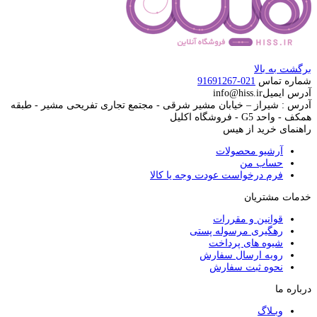
برگشت به بالا
شماره تماس
021-91691267
آدرس ایمیل
info@hiss.ir
آدرس : شیراز – خیابان مشیر شرقی - مجتمع تجاری تفریحی مشیر - طبقه
همکف - واحد G5 - فروشگاه اکلیل
راهنمای خرید از هیس
آرشیو محصولات
حساب من
فرم درخواست عودت وجه یا کالا
خدمات مشتریان
قوانین و مقررات
رهگیری مرسوله پستی
شیوه های پرداخت
رویه ارسال سفارش
نحوه ثبت سفارش
درباره ما
وبـلاگ