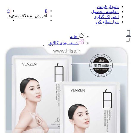
نمودار قیمت
0
0
مقایسه محصول
افزودن به علاقه‌مندی‌ها
اشتراک گذاری
مرا مطلع کن
خانه
دسته بندی کالا ها
دسته بندی کالا ها
لوازم تحریر و هنر
لوازم تحریر و هنر
مداد
پاک کن و غلط گیر
مداد تراش
اتود و نوک
روان نویس فانتزی
خودکار و خودکار فشاری
ماژیک ها
دفترچه یادداشت
استیکر
استیک نوت
خط کش و گونیا
کیف غذا
کوله پشتی
چسب
کاتر فانتزی
بوک مارک
ماشین حساب
قیچی