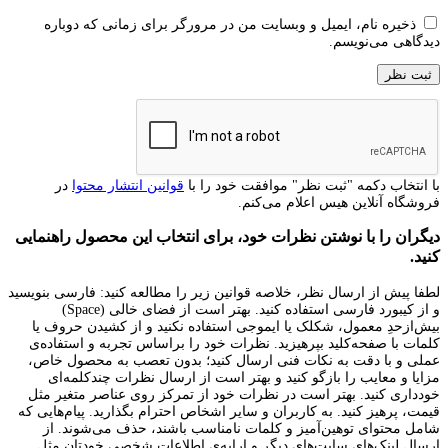
ذخیره نام، ایمیل و وبسایت من در مرورگر برای زمانی که دوباره
دیدگاهی می‌نویسم.
با انتخاب دکمه "ثبت نظر" موافقت خود را با
قوانین انتشار محتوا
در
فروشگاه آنلاین هیس اعلام می‌کنم.
دیگران را با نوشتن نظرات خود، برای انتخاب این محصول راهنمایی
کنید.
لطفا پیش از ارسال نظر، خلاصه قوانین زیر را مطالعه کنید: فارسی بنویسید
و از کیبورد فارسی استفاده کنید. بهتر است از فضای خالی (Space)
بیش‌از‌حدِ معمول، شکلک یا ایموجی استفاده نکنید و از کشیدن حروف یا
کلمات با صفحه‌کلید بپرهیزید. نظرات خود را براساس تجربه و استفاده‌ی
عملی و با دقت به نکات فنی ارسال کنید؛ بدون تعصب به محصول خاص،
مزایا و معایب را بازگو کنید و بهتر است از ارسال نظرات چندکلمه‌‌ای
خودداری کنید. بهتر است در نظرات خود از تمرکز روی عناصر متغیر مثل
قیمت، پرهیز کنید. به کاربران و سایر اشخاص احترام بگذارید. پیام‌هایی که
شامل محتوای توهین‌آمیز و کلمات نامناسب باشند، حذف می‌شوند. از
ارسال لینک‌های سایت‌های دیگر و ارایه‌ی اطلاعات شخصی خودتان مثل