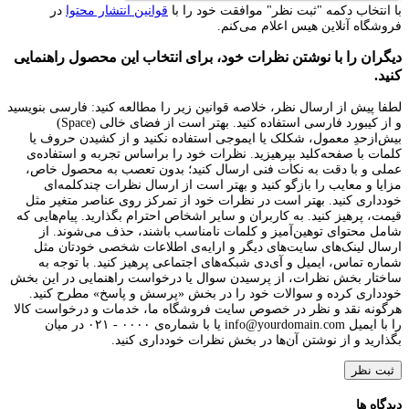
با انتخاب دکمه "ثبت نظر" موافقت خود را با
قوانین انتشار محتوا
در
فروشگاه آنلاین هیس اعلام می‌کنم.
دیگران را با نوشتن نظرات خود، برای انتخاب این محصول راهنمایی
کنید.
لطفا پیش از ارسال نظر، خلاصه قوانین زیر را مطالعه کنید: فارسی بنویسید
و از کیبورد فارسی استفاده کنید. بهتر است از فضای خالی (Space)
بیش‌از‌حدِ معمول، شکلک یا ایموجی استفاده نکنید و از کشیدن حروف یا
کلمات با صفحه‌کلید بپرهیزید. نظرات خود را براساس تجربه و استفاده‌ی
عملی و با دقت به نکات فنی ارسال کنید؛ بدون تعصب به محصول خاص،
مزایا و معایب را بازگو کنید و بهتر است از ارسال نظرات چندکلمه‌‌ای
خودداری کنید. بهتر است در نظرات خود از تمرکز روی عناصر متغیر مثل
قیمت، پرهیز کنید. به کاربران و سایر اشخاص احترام بگذارید. پیام‌هایی که
شامل محتوای توهین‌آمیز و کلمات نامناسب باشند، حذف می‌شوند. از
ارسال لینک‌های سایت‌های دیگر و ارایه‌ی اطلاعات شخصی خودتان مثل
شماره تماس، ایمیل و آی‌دی شبکه‌های اجتماعی پرهیز کنید. با توجه به
ساختار بخش نظرات، از پرسیدن سوال یا درخواست راهنمایی در این بخش
خودداری کرده و سوالات خود را در بخش «پرسش و پاسخ» مطرح کنید.
هرگونه نقد و نظر در خصوص سایت فروشگاه ما، خدمات و درخواست کالا
را با ایمیل info@yourdomain.com یا با شماره‌ی ۰۰۰۰ - ۰۲۱ در میان
بگذارید و از نوشتن آن‌ها در بخش نظرات خودداری کنید.
ثبت نظر
دیدگاه ها