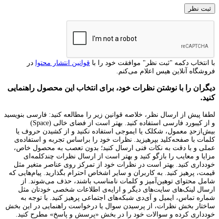
با انتخاب دکمه "ثبت نظر" موافقت خود را با
قوانین انتشار محتوا
در
فروشگاه آنلاین هیس اعلام می‌کنم.
دیگران را با نوشتن نظرات خود، برای انتخاب این محصول راهنمایی
کنید.
لطفا پیش از ارسال نظر، خلاصه قوانین زیر را مطالعه کنید: فارسی بنویسید
و از کیبورد فارسی استفاده کنید. بهتر است از فضای خالی (Space)
بیش‌از‌حدِ معمول، شکلک یا ایموجی استفاده نکنید و از کشیدن حروف یا
کلمات با صفحه‌کلید بپرهیزید. نظرات خود را براساس تجربه و استفاده‌ی
عملی و با دقت به نکات فنی ارسال کنید؛ بدون تعصب به محصول خاص،
مزایا و معایب را بازگو کنید و بهتر است از ارسال نظرات چندکلمه‌‌ای
خودداری کنید. بهتر است در نظرات خود از تمرکز روی عناصر متغیر مثل
قیمت، پرهیز کنید. به کاربران و سایر اشخاص احترام بگذارید. پیام‌هایی که
شامل محتوای توهین‌آمیز و کلمات نامناسب باشند، حذف می‌شوند. از
ارسال لینک‌های سایت‌های دیگر و ارایه‌ی اطلاعات شخصی خودتان مثل
شماره تماس، ایمیل و آی‌دی شبکه‌های اجتماعی پرهیز کنید. با توجه به
ساختار بخش نظرات، از پرسیدن سوال یا درخواست راهنمایی در این بخش
خودداری کرده و سوالات خود را در بخش «پرسش و پاسخ» مطرح کنید.