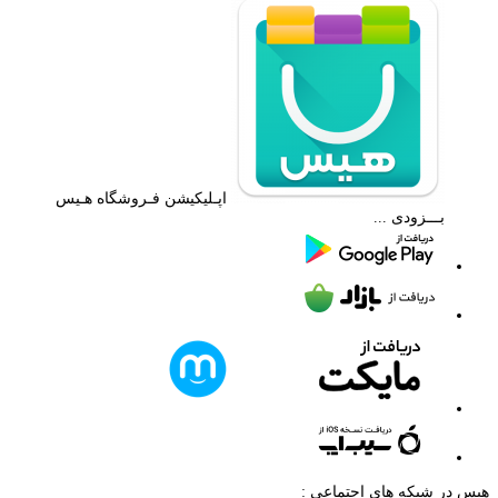
اپـلیکیشن فـروشگاه هـیس
بـــزودی ...
هیس در شبکه های اجتماعی :