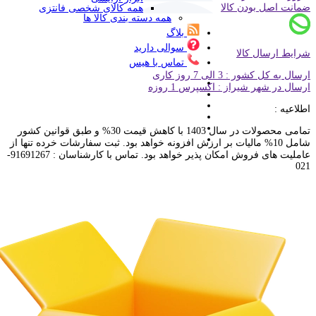
ضمانت اصل بودن کالا
همه کالای شخصی فانتزی
همه دسته بندی کالا ها
بلاگ
سوالی دارید
شرایط ارسال کالا
تماس با هیس
ارسال به کل کشور : 3 الی 7 روز کاری
ارسال در شهر شیراز : اکسپرس 1 روزه
اطلاعیه :
تمامی محصولات در سال 1403 با کاهش قیمت 30% و طبق قوانین کشور
شامل 10% مالیات بر ارزش افزونه خواهد بود. ثبت سفارشات خرده تنها از
عاملیت های فروش امکان پذیر خواهد بود. تماس با کارشناسان : 91691267-
021