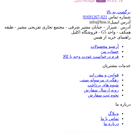
برگشت به بالا
شماره تماس
021-91691267
آدرس ایمیل
info@hiss.ir
آدرس : شیراز – خیابان مشیر شرقی - مجتمع تجاری تفریحی مشیر - طبقه
همکف - واحد G5 - فروشگاه اکلیل
راهنمای خرید از هیس
آرشیو محصولات
حساب من
فرم درخواست عودت وجه یا کالا
خدمات مشتریان
قوانین و مقررات
رهگیری مرسوله پستی
شیوه های پرداخت
رویه ارسال سفارش
نحوه ثبت سفارش
درباره ما
وبـلاگ
تماس با ما
درباره ما