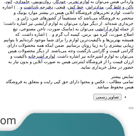
وارداتی هیس می‌توان به
لوازم تحریر
،
خودکار
،
روان‌نویس
،
جامدادی
،
اتود
،
پاکن و غلط گیر
،
مدادتراش
،
خط کش
،
قیچی
،
دفترچه یادداشت
و... ) اشاره
داشت. لوازم تحریر‌های فروشگاه آنلاین هیس در بیشتر موارد یونیک و
منحصر به فروشگاه می‌باشد که مستقیماً از کشور‌های چین، ژاپن و...
خریداری شده‌اند. از دیگر موارد می‌توان به لوازم آرایشی نیز اشاره داشت؛
از جمله
لوازم آرایشی
می‌توان به (ماسک صورت، ناخن مصنوعی، تیغ
اصلاح صورت، گیره مو، برس، کیسه آب گرم و... ) اشاره داشت. که
همیشه بهترین‌ها و باکیفیت‌ترین لوازم را برای شما موجود کرده‌ایم تا بتوانیم
زیبایی بیشتری را به زیبا رویان برسانیم. ضمن اینکه همه محصولات دارای
گارانتی قیمت و گارانتی بازگشت وجه می‌باشند. از دیگر محصولات هیس
می‌توان به لوازم آشپزخانه نیز اشاره داشت.
لوازم آشپزخانه
باکیفیت و
ارزان قیمت را از فروشگاه اینترنتی هیس به صورت آنلاین و بدون نیاز به
حضور در محل خریداری نمایید.
نمایش بیشتر
تمامی مطالب ، عکس و محتوا دارای حق کپی رایت و متعلق به فروشگاه
هیس محفوظ میباشد.
تصاویر رسمی