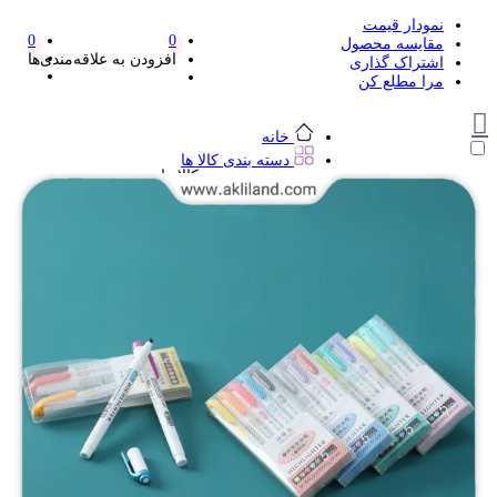
نمودار قیمت
0
0
مقایسه محصول
افزودن به علاقه‌مندی‌ها
اشتراک گذاری
مرا مطلع کن
خانه
دسته بندی کالا ها
دسته بندی کالا ها
لوازم تحریر و هنر
لوازم تحریر و هنر
مداد
پاک کن و غلط گیر
مداد تراش
اتود و نوک
روان نویس فانتزی
خودکار و خودکار فشاری
ماژیک ها
دفترچه یادداشت
استیکر
استیک نوت
خط کش و گونیا
کیف غذا
کوله پشتی
چسب
کاتر فانتزی
بوک مارک
ماشین حساب
قیچی