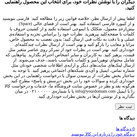
دیگران را با نوشتن نظرات خود، برای انتخاب این محصول راهنمایی
کنید.
لطفا پیش از ارسال نظر، خلاصه قوانین زیر را مطالعه کنید: فارسی بنویسید
و از کیبورد فارسی استفاده کنید. بهتر است از فضای خالی (Space)
بیش‌از‌حدِ معمول، شکلک یا ایموجی استفاده نکنید و از کشیدن حروف یا
کلمات با صفحه‌کلید بپرهیزید. نظرات خود را براساس تجربه و استفاده‌ی
عملی و با دقت به نکات فنی ارسال کنید؛ بدون تعصب به محصول خاص،
مزایا و معایب را بازگو کنید و بهتر است از ارسال نظرات چندکلمه‌‌ای
خودداری کنید. بهتر است در نظرات خود از تمرکز روی عناصر متغیر مثل
قیمت، پرهیز کنید. به کاربران و سایر اشخاص احترام بگذارید. پیام‌هایی که
شامل محتوای توهین‌آمیز و کلمات نامناسب باشند، حذف می‌شوند. از
ارسال لینک‌های سایت‌های دیگر و ارایه‌ی اطلاعات شخصی خودتان مثل
شماره تماس، ایمیل و آی‌دی شبکه‌های اجتماعی پرهیز کنید. با توجه به
ساختار بخش نظرات، از پرسیدن سوال یا درخواست راهنمایی در این بخش
خودداری کرده و سوالات خود را در بخش «پرسش و پاسخ» مطرح کنید.
هرگونه نقد و نظر در خصوص سایت فروشگاه ما، خدمات و درخواست کالا
را با ایمیل info@yourdomain.com یا با شماره‌ی ۰۰۰۰ - ۰۲۱ در میان
بگذارید و از نوشتن آن‌ها در بخش نظرات خودداری کنید.
ثبت نظر
دیدگاه ها
0 دیدگاه ها
دیدگاه خود را درباره این کالا بنویسید