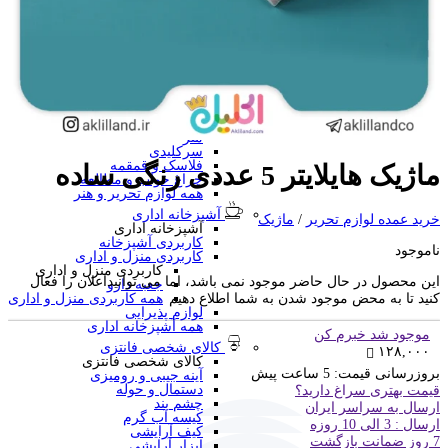
منگنه فانتزی
سرگرمی و آموزشی
فانتزی ها
برچسب استیکری
کاور A4 و پوشه فانتزی
جامدادی
تخته وایت برد
تخته شاسی
ساعت رومیزی
متر
سرکلیدی
فلاسک و قمقمه
ماژیک هایلایتر 5 عددی رنگی ساده
چراغ خواب و مطالعه
همه لوازم تحریر و هنر
آشپزخانه اداری
خرید عمده لوازم تحریر
/
ماژیک
آشپزخانه اداری
کاربردی آشپزخانه
ناموجود
کاربردی منزل و اداری
کاربردی منزل و اداری
این محصول در حال حاضر موجود نمی باشد، اما می توانیداعلان را فعال
جعبه دارو
کنید تا به محض موجود شدن به شما اطلاع دهیم
همه کاربردی منزل و اداری
لوازم پذیرایی
همه آشپزخانه اداری
موجود شد خبرم کن
کالای شخصی فانتزی
۱۲۸,۰۰۰
کالای شخصی فانتزی
بروزرسانی قیمت:
5 ساعت پیش
آینه جیبی و رومیزی
دستمال و حوله
قیمت بهتری سراغ دارید؟
چشم بند
ارسال به سراسر ایران
کیسه آب گرم
ارسال : 3 الی 10 روزه
کیف آرایشی
7 روز ضمانت بازگشت
ابزار آرایشی