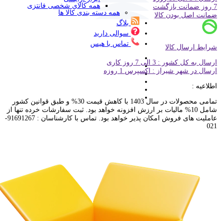
همه کالای شخصی فانتزی
7 روز ضمانت بازگشت
همه دسته بندی کالا ها
ضمانت اصل بودن کالا
بلاگ
سوالی دارید
تماس با هیس
شرایط ارسال کالا
ارسال به کل کشور : 3 الی 7 روز کاری
ارسال در شهر شیراز : اکسپرس 1 روزه
اطلاعیه :
تمامی محصولات در سال 1403 با کاهش قیمت 30% و طبق قوانین کشور
شامل 10% مالیات بر ارزش افزونه خواهد بود. ثبت سفارشات خرده تنها از
عاملیت های فروش امکان پذیر خواهد بود. تماس با کارشناسان : 91691267-
021