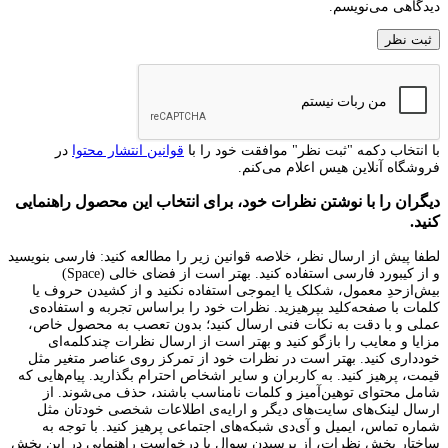
دیدگاهی می‌نویسم.
با انتخاب دکمه "ثبت نظر" موافقت خود را با
قوانین انتشار محتوا
در
فروشگاه آنلاین هیس اعلام می‌کنم.
دیگران را با نوشتن نظرات خود، برای انتخاب این محصول راهنمایی
کنید.
لطفا پیش از ارسال نظر، خلاصه قوانین زیر را مطالعه کنید: فارسی بنویسید
و از کیبورد فارسی استفاده کنید. بهتر است از فضای خالی (Space)
بیش‌از‌حدِ معمول، شکلک یا ایموجی استفاده نکنید و از کشیدن حروف یا
کلمات با صفحه‌کلید بپرهیزید. نظرات خود را براساس تجربه و استفاده‌ی
عملی و با دقت به نکات فنی ارسال کنید؛ بدون تعصب به محصول خاص،
مزایا و معایب را بازگو کنید و بهتر است از ارسال نظرات چندکلمه‌‌ای
خودداری کنید. بهتر است در نظرات خود از تمرکز روی عناصر متغیر مثل
قیمت، پرهیز کنید. به کاربران و سایر اشخاص احترام بگذارید. پیام‌هایی که
شامل محتوای توهین‌آمیز و کلمات نامناسب باشند، حذف می‌شوند. از
ارسال لینک‌های سایت‌های دیگر و ارایه‌ی اطلاعات شخصی خودتان مثل
شماره تماس، ایمیل و آی‌دی شبکه‌های اجتماعی پرهیز کنید. با توجه به
ساختار بخش نظرات، از پرسیدن سوال یا درخواست راهنمایی در این بخش