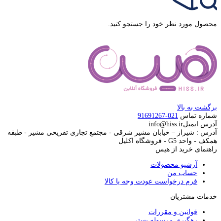
محصول مورد نظر خود را جستجو کنید.
برگشت به بالا
شماره تماس
021-91691267
آدرس ایمیل
info@hiss.ir
آدرس : شیراز – خیابان مشیر شرقی - مجتمع تجاری تفریحی مشیر - طبقه
همکف - واحد G5 - فروشگاه اکلیل
راهنمای خرید از هیس
آرشیو محصولات
حساب من
فرم درخواست عودت وجه یا کالا
خدمات مشتریان
قوانین و مقررات
رهگیری مرسوله پستی