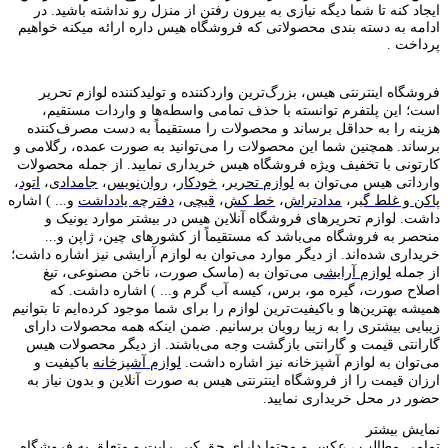
ایجاد کنه تا شما دیگه نیازی به بیرون رفتن از منزل رو نداشته باشید. در
ادامه به دسته بندی محصولاتی که فروشگاه هیس داره ارائه میکنه خواهیم
پرداخت .
فروشگاه اینترنتی هیس، بزرگ‌ترین وارد‌کننده و تولید‌کننده لوازم تحریر
است؛ این پلتفرم توانسته با حذف تمامی واسطه‌ها و واردات مستقیم،
هزینه را به حداقل برساند و محصولات را مستقیماً به دست مصرف‌کننده
برساند. همچنین شما این محصولات را می‌توانید به صورت عمده، رگلامی و
کارتونی با تخفیف ویژه فروشگاه هیس خریداری نمایید. از جمله محصولات
وارداتی هیس می‌توان به
لوازم تحریر
،
خودکار
،
روان‌نویس
،
جامدادی
،
اتود
،
پاکن و غلط گیر
،
مدادتراش
،
خط کش
،
قیچی
،
دفترچه یادداشت
و... ) اشاره
داشت. لوازم تحریر‌های فروشگاه آنلاین هیس در بیشتر موارد یونیک و
منحصر به فروشگاه می‌باشد که مستقیماً از کشور‌های چین، ژاپن و...
خریداری شده‌اند. از دیگر موارد می‌توان به لوازم آرایشی نیز اشاره داشت؛
از جمله
لوازم آرایشی
می‌توان به (ماسک صورت، ناخن مصنوعی، تیغ
اصلاح صورت، گیره مو، برس، کیسه آب گرم و... ) اشاره داشت. که
همیشه بهترین‌ها و باکیفیت‌ترین لوازم را برای شما موجود کرده‌ایم تا بتوانیم
زیبایی بیشتری را به زیبا رویان برسانیم. ضمن اینکه همه محصولات دارای
گارانتی قیمت و گارانتی بازگشت وجه می‌باشند. از دیگر محصولات هیس
می‌توان به لوازم آشپزخانه نیز اشاره داشت.
لوازم آشپزخانه
باکیفیت و
ارزان قیمت را از فروشگاه اینترنتی هیس به صورت آنلاین و بدون نیاز به
حضور در محل خریداری نمایید.
نمایش بیشتر
تمامی مطالب ، عکس و محتوا دارای حق کپی رایت و متعلق به فروشگاه