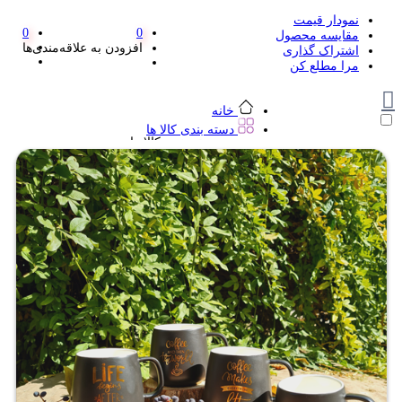
نمودار قیمت
0
0
مقایسه محصول
افزودن به علاقه‌مندی‌ها
اشتراک گذاری
مرا مطلع کن
خانه
دسته بندی کالا ها
دسته بندی کالا ها
لوازم تحریر و هنر
لوازم تحریر و هنر
مداد
پاک کن و غلط گیر
مداد تراش
اتود و نوک
روان نویس فانتزی
خودکار و خودکار فشاری
ماژیک ها
دفترچه یادداشت
استیکر
استیک نوت
خط کش و گونیا
کیف غذا
کوله پشتی
چسب
کاتر فانتزی
بوک مارک
ماشین حساب
قیچی