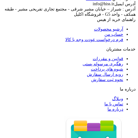
آدرس ایمیل
info@hiss.ir
آدرس : شیراز – خیابان مشیر شرقی - مجتمع تجاری تفریحی مشیر - طبقه
همکف - واحد G5 - فروشگاه اکلیل
راهنمای خرید از هیس
آرشیو محصولات
حساب من
فرم درخواست عودت وجه یا کالا
خدمات مشتریان
قوانین و مقررات
رهگیری مرسوله پستی
شیوه های پرداخت
رویه ارسال سفارش
نحوه ثبت سفارش
درباره ما
وبـلاگ
تماس با ما
درباره ما