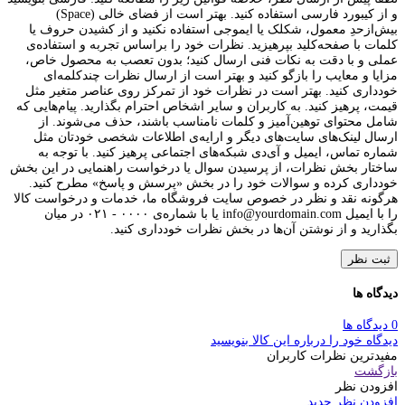
و از کیبورد فارسی استفاده کنید. بهتر است از فضای خالی (Space)
بیش‌از‌حدِ معمول، شکلک یا ایموجی استفاده نکنید و از کشیدن حروف یا
کلمات با صفحه‌کلید بپرهیزید. نظرات خود را براساس تجربه و استفاده‌ی
عملی و با دقت به نکات فنی ارسال کنید؛ بدون تعصب به محصول خاص،
مزایا و معایب را بازگو کنید و بهتر است از ارسال نظرات چندکلمه‌‌ای
خودداری کنید. بهتر است در نظرات خود از تمرکز روی عناصر متغیر مثل
قیمت، پرهیز کنید. به کاربران و سایر اشخاص احترام بگذارید. پیام‌هایی که
شامل محتوای توهین‌آمیز و کلمات نامناسب باشند، حذف می‌شوند. از
ارسال لینک‌های سایت‌های دیگر و ارایه‌ی اطلاعات شخصی خودتان مثل
شماره تماس، ایمیل و آی‌دی شبکه‌های اجتماعی پرهیز کنید. با توجه به
ساختار بخش نظرات، از پرسیدن سوال یا درخواست راهنمایی در این بخش
خودداری کرده و سوالات خود را در بخش «پرسش و پاسخ» مطرح کنید.
هرگونه نقد و نظر در خصوص سایت فروشگاه ما، خدمات و درخواست کالا
را با ایمیل info@yourdomain.com یا با شماره‌ی ۰۰۰۰ - ۰۲۱ در میان
بگذارید و از نوشتن آن‌ها در بخش نظرات خودداری کنید.
ثبت نظر
دیدگاه ها
0 دیدگاه ها
دیدگاه خود را درباره این کالا بنویسید
مفیدترین نظرات کاربران
بازگشت
افزودن نظر
افزودن نظر جدید