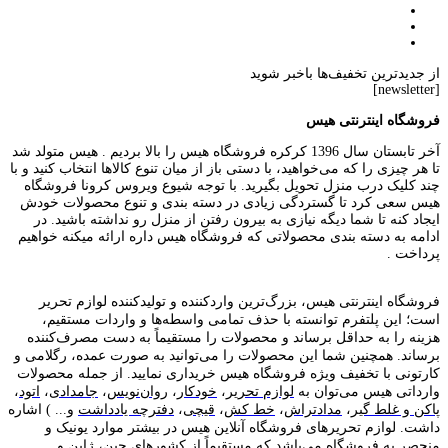
از جدیدترین تخفیف‌ها باخبر شوید
[newsletter]
فروشگاه اینترنتی هیس
آخر تابستان سال 1396 کرکره فروشگاه هیس را بالا بردیم . هیس متولد شد
تا هر چیزی را که می‌خواهید، با دستی باز از میان تنوع کالاها انتخاب کنید و با
چند کلیک درب منزل تحویل بگیرید. با توجه شیوع ویروس کرونا فروشگاه
هیس سعی کرد تا گستردگی زیادی در دسته بندی و تنوع محصولات خودش
ایجاد کنه تا شما دیگه نیازی به بیرون رفتن از منزل رو نداشته باشید. در
ادامه به دسته بندی محصولاتی که فروشگاه هیس داره ارائه میکنه خواهیم
پرداخت .
فروشگاه اینترنتی هیس، بزرگ‌ترین وارد‌کننده و تولید‌کننده لوازم تحریر
است؛ این پلتفرم توانسته با حذف تمامی واسطه‌ها و واردات مستقیم،
هزینه را به حداقل برساند و محصولات را مستقیماً به دست مصرف‌کننده
برساند. همچنین شما این محصولات را می‌توانید به صورت عمده، رگلامی و
کارتونی با تخفیف ویژه فروشگاه هیس خریداری نمایید. از جمله محصولات
وارداتی هیس می‌توان به
لوازم تحریر
،
خودکار
،
روان‌نویس
،
جامدادی
،
اتود
،
پاکن و غلط گیر
،
مدادتراش
،
خط کش
،
قیچی
،
دفترچه یادداشت
و... ) اشاره
داشت. لوازم تحریر‌های فروشگاه آنلاین هیس در بیشتر موارد یونیک و
منحصر به فروشگاه می‌باشد که مستقیماً از کشور‌های چین، ژاپن و...