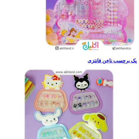
پک برچسب ناخن فانتزی