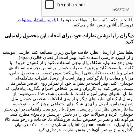
با انتخاب دکمه "ثبت نظر" موافقت خود را با
قوانین انتشار محتوا
در
فروشگاه آنلاین هیس اعلام می‌کنم.
دیگران را با نوشتن نظرات خود، برای انتخاب این محصول راهنمایی
کنید.
لطفا پیش از ارسال نظر، خلاصه قوانین زیر را مطالعه کنید: فارسی بنویسید
و از کیبورد فارسی استفاده کنید. بهتر است از فضای خالی (Space)
بیش‌از‌حدِ معمول، شکلک یا ایموجی استفاده نکنید و از کشیدن حروف یا
کلمات با صفحه‌کلید بپرهیزید. نظرات خود را براساس تجربه و استفاده‌ی
عملی و با دقت به نکات فنی ارسال کنید؛ بدون تعصب به محصول خاص،
مزایا و معایب را بازگو کنید و بهتر است از ارسال نظرات چندکلمه‌‌ای
خودداری کنید. بهتر است در نظرات خود از تمرکز روی عناصر متغیر مثل
قیمت، پرهیز کنید. به کاربران و سایر اشخاص احترام بگذارید. پیام‌هایی که
شامل محتوای توهین‌آمیز و کلمات نامناسب باشند، حذف می‌شوند. از
ارسال لینک‌های سایت‌های دیگر و ارایه‌ی اطلاعات شخصی خودتان مثل
شماره تماس، ایمیل و آی‌دی شبکه‌های اجتماعی پرهیز کنید. با توجه به
ساختار بخش نظرات، از پرسیدن سوال یا درخواست راهنمایی در این بخش
خودداری کرده و سوالات خود را در بخش «پرسش و پاسخ» مطرح کنید.
هرگونه نقد و نظر در خصوص سایت فروشگاه ما، خدمات و درخواست کالا
را با ایمیل info@yourdomain.com یا با شماره‌ی ۰۰۰۰ - ۰۲۱ در میان
بگذارید و از نوشتن آن‌ها در بخش نظرات خودداری کنید.