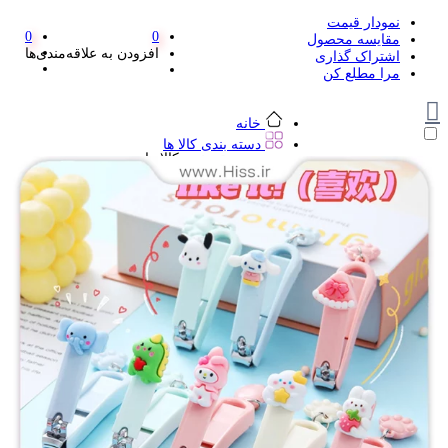
نمودار قیمت
0
0
مقایسه محصول
افزودن به علاقه‌مندی‌ها
اشتراک گذاری
مرا مطلع کن
خانه
دسته بندی کالا ها
دسته بندی کالا ها
لوازم تحریر و هنر
لوازم تحریر و هنر
مداد
پاک کن و غلط گیر
مداد تراش
اتود و نوک
روان نویس فانتزی
خودکار و خودکار فشاری
ماژیک ها
دفترچه یادداشت
استیکر
استیک نوت
خط کش و گونیا
کیف غذا
کوله پشتی
چسب
کاتر فانتزی
بوک مارک
ماشین حساب
قیچی