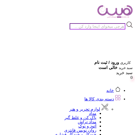
جستجوی
محصولات
ورود / ثبت نام
کاربری
خالی است
سبد خرید
سبد خرید
0
خانه
دسته بندی کالا ها
لوازم تحریر و هنر
مداد
پاک کن و غلط گیر
مداد تراش
اتود و نوک
روان نویس فانتزی
خودکار و خودکار فشاری