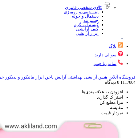
کالای شخصی فانتزی
آینه جیبی و رومیزی
دستمال و حوله
چشم بند
کیسه آب گرم
کیف آرایشی
ابزار آرایشی
بلاگ
سوالی دارید
تماس با هیس
فروشگاه آنلاین هیس
آرایشی بهداشتی
آرایش ناخن
ابزار مانیکور و پدیکور
خر
1117004
0 دیدگاه
افزودن به علاقه‌مندی‌ها
اشتراک گذاری
مرا مطلع کن
مقایسه
نمودار قیمت