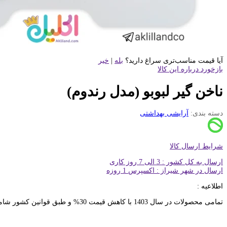
آیا قیمت مناسب‌تری سراغ دارید؟
بله
|
خیر
بازخورد درباره این کالا
ناخن گیر لبوبو (مدل رندوم)
دسته بندی:
آرایشی بهداشتی
شرایط ارسال کالا
ارسال به کل کشور : 3 الی 7 روز کاری
ارسال در شهر شیراز : اکسپرس 1 روزه
اطلاعیه :
تمامی محصولات در سال 1403 با کاهش قیمت 30% و طبق قوانین کشور شامل 10% مالیات بر ارزش افزونه خواهد بود. ثبت سفارشات خرده تنها از عاملیت های فروش امکان پذیر خواهد بود. تماس با کارشناسان : 91691267-021