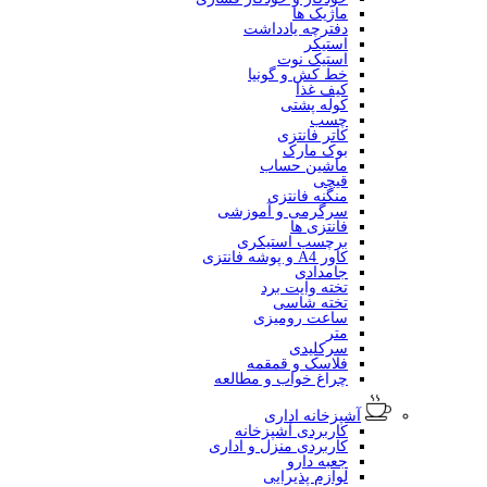
ماژیک ها
دفترچه یادداشت
استیکر
استیک نوت
خط کش و گونیا
کیف غذا
کوله پشتی
چسب
کاتر فانتزی
بوک مارک
ماشین حساب
قیچی
منگنه فانتزی
سرگرمی و آموزشی
فانتزی ها
برچسب استیکری
کاور A4 و پوشه فانتزی
جامدادی
تخته وایت برد
تخته شاسی
ساعت رومیزی
متر
سرکلیدی
فلاسک و قمقمه
چراغ خواب و مطالعه
آشپزخانه اداری
کاربردی آشپزخانه
کاربردی منزل و اداری
جعبه دارو
لوازم پذیرایی