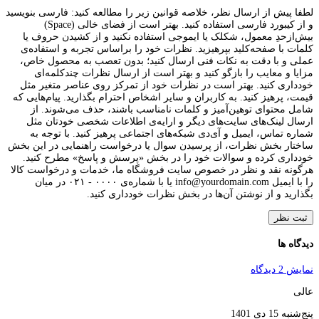
لطفا پیش از ارسال نظر، خلاصه قوانین زیر را مطالعه کنید: فارسی بنویسید
و از کیبورد فارسی استفاده کنید. بهتر است از فضای خالی (Space)
بیش‌از‌حدِ معمول، شکلک یا ایموجی استفاده نکنید و از کشیدن حروف یا
کلمات با صفحه‌کلید بپرهیزید. نظرات خود را براساس تجربه و استفاده‌ی
عملی و با دقت به نکات فنی ارسال کنید؛ بدون تعصب به محصول خاص،
مزایا و معایب را بازگو کنید و بهتر است از ارسال نظرات چندکلمه‌‌ای
خودداری کنید. بهتر است در نظرات خود از تمرکز روی عناصر متغیر مثل
قیمت، پرهیز کنید. به کاربران و سایر اشخاص احترام بگذارید. پیام‌هایی که
شامل محتوای توهین‌آمیز و کلمات نامناسب باشند، حذف می‌شوند. از
ارسال لینک‌های سایت‌های دیگر و ارایه‌ی اطلاعات شخصی خودتان مثل
شماره تماس، ایمیل و آی‌دی شبکه‌های اجتماعی پرهیز کنید. با توجه به
ساختار بخش نظرات، از پرسیدن سوال یا درخواست راهنمایی در این بخش
خودداری کرده و سوالات خود را در بخش «پرسش و پاسخ» مطرح کنید.
هرگونه نقد و نظر در خصوص سایت فروشگاه ما، خدمات و درخواست کالا
را با ایمیل info@yourdomain.com یا با شماره‌ی ۰۰۰۰ - ۰۲۱ در میان
بگذارید و از نوشتن آن‌ها در بخش نظرات خودداری کنید.
ثبت نظر
دیدگاه ها
نمایش 2 دیدگاه
عالی
پنج‌شنبه 15 دی 1401