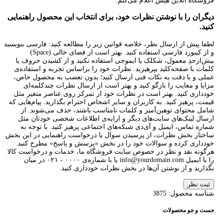
فروشگاه آنلاین هیس اعلام می‌کنم.
دیگران را با نوشتن نظرات خود، برای انتخاب این محصول راهنمایی
کنید.
لطفا پیش از ارسال نظر، خلاصه قوانین زیر را مطالعه کنید: فارسی بنویسید
و از کیبورد فارسی استفاده کنید. بهتر است از فضای خالی (Space)
بیش‌از‌حدِ معمول، شکلک یا ایموجی استفاده نکنید و از کشیدن حروف یا
کلمات با صفحه‌کلید بپرهیزید. نظرات خود را براساس تجربه و استفاده‌ی
عملی و با دقت به نکات فنی ارسال کنید؛ بدون تعصب به محصول خاص،
مزایا و معایب را بازگو کنید و بهتر است از ارسال نظرات چندکلمه‌‌ای
خودداری کنید. بهتر است در نظرات خود از تمرکز روی عناصر متغیر مثل
قیمت، پرهیز کنید. به کاربران و سایر اشخاص احترام بگذارید. پیام‌هایی که
شامل محتوای توهین‌آمیز و کلمات نامناسب باشند، حذف می‌شوند. از
ارسال لینک‌های سایت‌های دیگر و ارایه‌ی اطلاعات شخصی خودتان مثل
شماره تماس، ایمیل و آی‌دی شبکه‌های اجتماعی پرهیز کنید. با توجه به
ساختار بخش نظرات، از پرسیدن سوال یا درخواست راهنمایی در این بخش
خودداری کرده و سوالات خود را در بخش «پرسش و پاسخ» مطرح کنید.
هرگونه نقد و نظر در خصوص سایت فروشگاه ما، خدمات و درخواست کالا
را با ایمیل info@yourdomain.com یا با شماره‌ی ۰۰۰۰ - ۰۲۱ در میان
بگذارید و از نوشتن آن‌ها در بخش نظرات خودداری کنید.
ثبت نظر
شناسه محصول:
3875
جست و جو محصولات