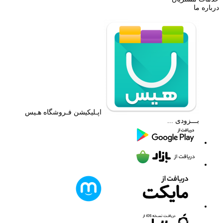
درباره ما
اپـلیکیشن فـروشگاه هـیس
بـــزودی ...