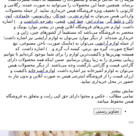
برساند. همچنین شما این محصولات را می‌توانید به صورت عمده، رگلامی و
کارتونی با تخفیف ویژه فروشگاه هیس خریداری نمایید. از جمله محصولات
وارداتی هیس می‌توان به
لوازم تحریر
،
خودکار
،
روان‌نویس
،
جامدادی
،
اتود
،
پاکن و غلط گیر
،
مدادتراش
،
خط کش
،
قیچی
،
دفترچه یادداشت
و... ) اشاره
داشت. لوازم تحریر‌های فروشگاه آنلاین هیس در بیشتر موارد یونیک و
منحصر به فروشگاه می‌باشد که مستقیماً از کشور‌های چین، ژاپن و...
خریداری شده‌اند. از دیگر موارد می‌توان به لوازم آرایشی نیز اشاره داشت؛
از جمله
لوازم آرایشی
می‌توان به (ماسک صورت، ناخن مصنوعی، تیغ
اصلاح صورت، گیره مو، برس، کیسه آب گرم و... ) اشاره داشت. که
همیشه بهترین‌ها و باکیفیت‌ترین لوازم را برای شما موجود کرده‌ایم تا بتوانیم
زیبایی بیشتری را به زیبا رویان برسانیم. ضمن اینکه همه محصولات دارای
گارانتی قیمت و گارانتی بازگشت وجه می‌باشند. از دیگر محصولات هیس
می‌توان به لوازم آشپزخانه نیز اشاره داشت.
لوازم آشپزخانه
باکیفیت و
ارزان قیمت را از فروشگاه اینترنتی هیس به صورت آنلاین و بدون نیاز به
حضور در محل خریداری نمایید.
نمایش بیشتر
تمامی مطالب ، عکس و محتوا دارای حق کپی رایت و متعلق به فروشگاه
هیس محفوظ میباشد.
تصاویر رسمی