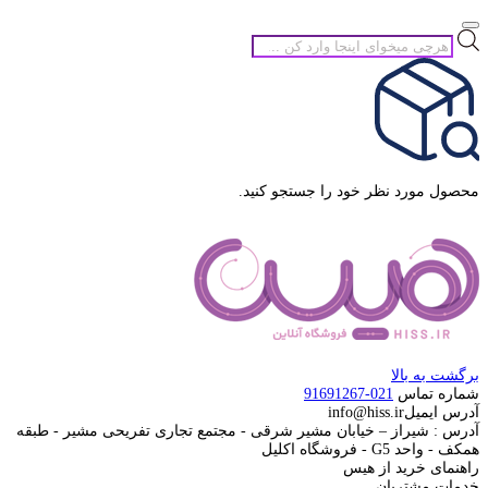
جستجوی
محصولات
محصول مورد نظر خود را جستجو کنید.
برگشت به بالا
شماره تماس
021-91691267
آدرس ایمیل
info@hiss.ir
آدرس : شیراز – خیابان مشیر شرقی - مجتمع تجاری تفریحی مشیر - طبقه
همکف - واحد G5 - فروشگاه اکلیل
راهنمای خرید از هیس
خدمات مشتریان