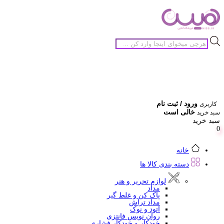
جستجوی
محصولات
ورود / ثبت نام
کاربری
خالی است
سبد خرید
سبد خرید
0
خانه
دسته بندی کالا ها
لوازم تحریر و هنر
مداد
پاک کن و غلط گیر
مداد تراش
اتود و نوک
روان نویس فانتزی
خودکار و خودکار فشاری