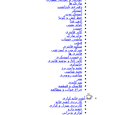
ماژیک ها
دفترچه یادداشت
استیکر
استیک نوت
خط کش و گونیا
کیف غذا
کوله پشتی
چسب
کاتر فانتزی
بوک مارک
ماشین حساب
قیچی
منگنه فانتزی
سرگرمی و آموزشی
فانتزی ها
برچسب استیکری
کاور A4 و پوشه فانتزی
جامدادی
تخته وایت برد
تخته شاسی
ساعت رومیزی
متر
سرکلیدی
فلاسک و قمقمه
چراغ خواب و مطالعه
آشپزخانه اداری
کاربردی آشپزخانه
کاربردی منزل و اداری
جعبه دارو
لوازم پذیرایی