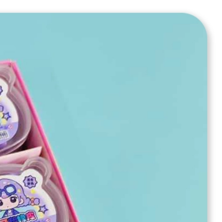
ضمانت اصل بودن کالا
محصولات مرتبط
پاک کن pvc رنگی 876