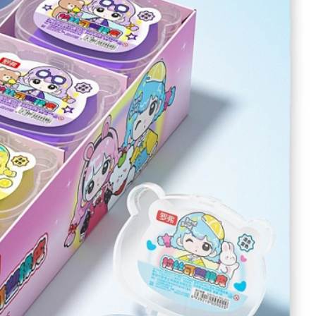
بازخورد درباره این کالا
پاک کن خمیری دختر ناز
دسته بندی:
خرید عمده لوازم تحریر
،
خرید عمده غلط گیر
شرایط ارسال کالا
ارسال به کل کشور : 3 الی 7 روز کاری
ارسال در شهر شیراز : اکسپرس 1 روزه
اطلاعیه :
تمامی محصولات در سال 1403 با کاهش قیمت 30% و طبق قوانین کشور شامل 10% مالیات بر ارزش افزونه خواهد بود. ثبت سفارشات خرده تنها از عاملیت های فروش امکان پذیر خواهد بود. تماس با کارشناسان : 91691267-021