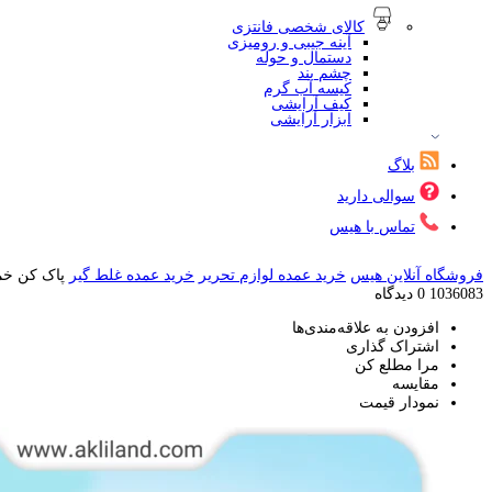
کالای شخصی فانتزی
آینه جیبی و رومیزی
دستمال و حوله
چشم بند
کیسه آب گرم
کیف آرایشی
ابزار آرایشی
بلاگ
سوالی دارید
تماس با هیس
فروشگاه آنلاین هیس
خرید عمده لوازم تحریر
خرید عمده غلط گیر
پاک کن خمی
1036083
0 دیدگاه
افزودن به علاقه‌مندی‌ها
اشتراک گذاری
مرا مطلع کن
مقایسه
نمودار قیمت