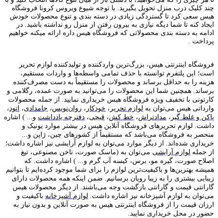
چند کلیک درب منزل تحویل بگیرید. با توجه شیوع ویروس کرونا فروشگاه
هیس سعی کرد تا گستردگی زیادی در دسته بندی و تنوع محصولات خودش
ایجاد کنه تا شما دیگه نیازی به بیرون رفتن از منزل رو نداشته باشید. در
ادامه به دسته بندی محصولاتی که فروشگاه هیس داره ارائه میکنه خواهیم
پرداخت .
فروشگاه اینترنتی هیس، بزرگ‌ترین وارد‌کننده و تولید‌کننده لوازم تحریر
است؛ این پلتفرم توانسته با حذف تمامی واسطه‌ها و واردات مستقیم،
هزینه را به حداقل برساند و محصولات را مستقیماً به دست مصرف‌کننده
برساند. همچنین شما این محصولات را می‌توانید به صورت عمده، رگلامی و
کارتونی با تخفیف ویژه فروشگاه هیس خریداری نمایید. از جمله محصولات
وارداتی هیس می‌توان به
لوازم تحریر
،
خودکار
،
روان‌نویس
،
جامدادی
،
اتود
،
پاکن و غلط گیر
،
مدادتراش
،
خط کش
،
قیچی
،
دفترچه یادداشت
و... ) اشاره
داشت. لوازم تحریر‌های فروشگاه آنلاین هیس در بیشتر موارد یونیک و
منحصر به فروشگاه می‌باشد که مستقیماً از کشور‌های چین، ژاپن و...
خریداری شده‌اند. از دیگر موارد می‌توان به لوازم آرایشی نیز اشاره داشت؛
از جمله
لوازم آرایشی
می‌توان به (ماسک صورت، ناخن مصنوعی، تیغ
اصلاح صورت، گیره مو، برس، کیسه آب گرم و... ) اشاره داشت. که
همیشه بهترین‌ها و باکیفیت‌ترین لوازم را برای شما موجود کرده‌ایم تا بتوانیم
زیبایی بیشتری را به زیبا رویان برسانیم. ضمن اینکه همه محصولات دارای
گارانتی قیمت و گارانتی بازگشت وجه می‌باشند. از دیگر محصولات هیس
می‌توان به لوازم آشپزخانه نیز اشاره داشت.
لوازم آشپزخانه
باکیفیت و
ارزان قیمت را از فروشگاه اینترنتی هیس به صورت آنلاین و بدون نیاز به
حضور در محل خریداری نمایید.