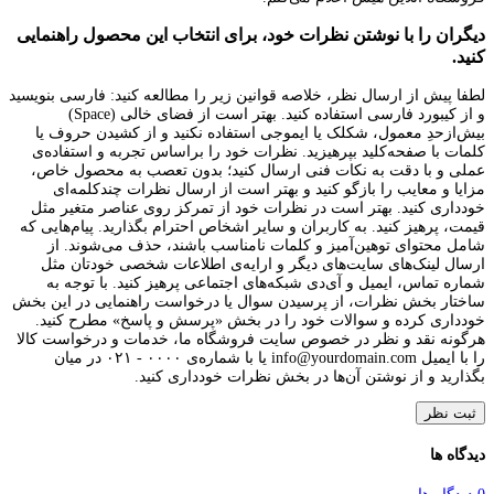
دیگران را با نوشتن نظرات خود، برای انتخاب این محصول راهنمایی
کنید.
لطفا پیش از ارسال نظر، خلاصه قوانین زیر را مطالعه کنید: فارسی بنویسید
و از کیبورد فارسی استفاده کنید. بهتر است از فضای خالی (Space)
بیش‌از‌حدِ معمول، شکلک یا ایموجی استفاده نکنید و از کشیدن حروف یا
کلمات با صفحه‌کلید بپرهیزید. نظرات خود را براساس تجربه و استفاده‌ی
عملی و با دقت به نکات فنی ارسال کنید؛ بدون تعصب به محصول خاص،
مزایا و معایب را بازگو کنید و بهتر است از ارسال نظرات چندکلمه‌‌ای
خودداری کنید. بهتر است در نظرات خود از تمرکز روی عناصر متغیر مثل
قیمت، پرهیز کنید. به کاربران و سایر اشخاص احترام بگذارید. پیام‌هایی که
شامل محتوای توهین‌آمیز و کلمات نامناسب باشند، حذف می‌شوند. از
ارسال لینک‌های سایت‌های دیگر و ارایه‌ی اطلاعات شخصی خودتان مثل
شماره تماس، ایمیل و آی‌دی شبکه‌های اجتماعی پرهیز کنید. با توجه به
ساختار بخش نظرات، از پرسیدن سوال یا درخواست راهنمایی در این بخش
خودداری کرده و سوالات خود را در بخش «پرسش و پاسخ» مطرح کنید.
هرگونه نقد و نظر در خصوص سایت فروشگاه ما، خدمات و درخواست کالا
را با ایمیل info@yourdomain.com یا با شماره‌ی ۰۰۰۰ - ۰۲۱ در میان
بگذارید و از نوشتن آن‌ها در بخش نظرات خودداری کنید.
ثبت نظر
دیدگاه ها