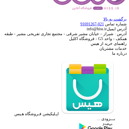
برگشت به بالا
شماره تماس
021-91691267
آدرس ایمیل
info@hiss.ir
آدرس : شیراز – خیابان مشیر شرقی - مجتمع تجاری تفریحی مشیر - طبقه
همکف - واحد G5 - فروشگاه اکلیل
راهنمای خرید از هیس
خدمات مشتریان
درباره ما
اپـلیکیشن فـروشگاه هـیس
بـــزودی ...