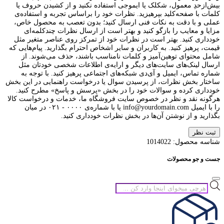
بیش‌از‌حدِ معمول، شکلک یا ایموجی استفاده نکنید و از کشیدن حروف یا
کلمات با صفحه‌کلید بپرهیزید. نظرات خود را براساس تجربه و استفاده‌ی
عملی و با دقت به نکات فنی ارسال کنید؛ بدون تعصب به محصول خاص،
مزایا و معایب را بازگو کنید و بهتر است از ارسال نظرات چندکلمه‌‌ای
خودداری کنید. بهتر است در نظرات خود از تمرکز روی عناصر متغیر مثل
قیمت، پرهیز کنید. به کاربران و سایر اشخاص احترام بگذارید. پیام‌هایی که
شامل محتوای توهین‌آمیز و کلمات نامناسب باشند، حذف می‌شوند. از
ارسال لینک‌های سایت‌های دیگر و ارایه‌ی اطلاعات شخصی خودتان مثل
شماره تماس، ایمیل و آی‌دی شبکه‌های اجتماعی پرهیز کنید. با توجه به
ساختار بخش نظرات، از پرسیدن سوال یا درخواست راهنمایی در این بخش
خودداری کرده و سوالات خود را در بخش «پرسش و پاسخ» مطرح کنید.
هرگونه نقد و نظر در خصوص سایت فروشگاه ما، خدمات و درخواست کالا
را با ایمیل info@yourdomain.com یا با شماره‌ی ۰۰۰۰ - ۰۲۱ در میان
بگذارید و از نوشتن آن‌ها در بخش نظرات خودداری کنید.
ثبت نظر
شناسه محصول:
1014022
جست و جو محصولات
جستجوی
محصولات