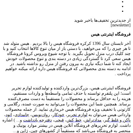
از جدیدترین تخفیف‌ها باخبر شوید
[newsletter]
فروشگاه اینترنتی هیس
آخر تابستان سال 1396 کرکره فروشگاه هیس را بالا بردیم . هیس متولد شد
تا هر چیزی را که می‌خواهید، با دستی باز از میان تنوع کالاها انتخاب کنید و با
چند کلیک درب منزل تحویل بگیرید. با توجه شیوع ویروس کرونا فروشگاه
هیس سعی کرد تا گستردگی زیادی در دسته بندی و تنوع محصولات خودش
ایجاد کنه تا شما دیگه نیازی به بیرون رفتن از منزل رو نداشته باشید. در
ادامه به دسته بندی محصولاتی که فروشگاه هیس داره ارائه میکنه خواهیم
پرداخت .
فروشگاه اینترنتی هیس، بزرگ‌ترین وارد‌کننده و تولید‌کننده لوازم تحریر
است؛ این پلتفرم توانسته با حذف تمامی واسطه‌ها و واردات مستقیم،
هزینه را به حداقل برساند و محصولات را مستقیماً به دست مصرف‌کننده
برساند. همچنین شما این محصولات را می‌توانید به صورت عمده، رگلامی و
کارتونی با تخفیف ویژه فروشگاه هیس خریداری نمایید. از جمله محصولات
وارداتی هیس می‌توان به
لوازم تحریر
،
خودکار
،
روان‌نویس
،
جامدادی
،
اتود
،
پاکن و غلط گیر
،
مدادتراش
،
خط کش
،
قیچی
،
دفترچه یادداشت
و... ) اشاره
داشت. لوازم تحریر‌های فروشگاه آنلاین هیس در بیشتر موارد یونیک و
منحصر به فروشگاه می‌باشد که مستقیماً از کشور‌های چین، ژاپن و...