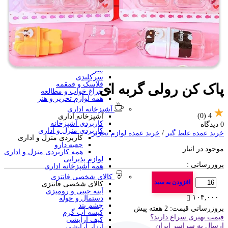
منگنه فانتزی
سرگرمی و آموزشی
فانتزی ها
برچسب استیکری
کاور A4 و پوشه فانتزی
جامدادی
تخته وایت برد
تخته شاسی
ساعت رومیزی
متر
سرکلیدی
فلاسک و قمقمه
پاک کن رولی گربه ای
چراغ خواب و مطالعه
همه لوازم تحریر و هنر
آشپزخانه اداری
(0)
4
آشپزخانه اداری
کاربردی آشپزخانه
0 دیدگاه
کاربردی منزل و اداری
خرید عمده غلط گیر
/
خرید عمده لوازم تحریر
کاربردی منزل و اداری
جعبه دارو
موجود در انبار
همه کاربردی منزل و اداری
لوازم پذیرایی
بروزرسانی :
همه آشپزخانه اداری
کالای شخصی فانتزی
تعداد
افزودن به سبد
کالای شخصی فانتزی
آینه جیبی و رومیزی
۱۰۴,۰۰۰
دستمال و حوله
چشم بند
بروزرسانی قیمت:
2 هفته پیش
کیسه آب گرم
قیمت بهتری سراغ دارید؟
کیف آرایشی
ارسال به سراسر ایران
ابزار آرایشی