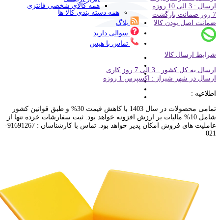
همه کالای شخصی فانتزی
ارسال : 3 الی 10 روزه
همه دسته بندی کالا ها
7 روز ضمانت بازگشت
ضمانت اصل بودن کالا
بلاگ
سوالی دارید
تماس با هیس
شرایط ارسال کالا
ارسال به کل کشور : 3 الی 7 روز کاری
ارسال در شهر شیراز : اکسپرس 1 روزه
اطلاعیه :
تمامی محصولات در سال 1403 با کاهش قیمت 30% و طبق قوانین کشور
شامل 10% مالیات بر ارزش افزونه خواهد بود. ثبت سفارشات خرده تنها از
عاملیت های فروش امکان پذیر خواهد بود. تماس با کارشناسان : 91691267-
021