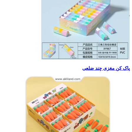
پاک کن مغزی چند ضلعی