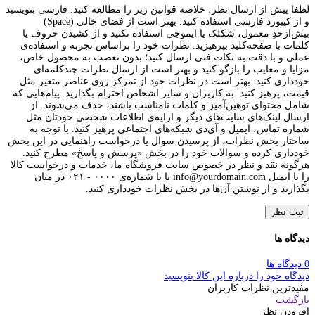
لطفا پیش از ارسال نظر، خلاصه قوانین زیر را مطالعه کنید: فارسی بنویسید
و از کیبورد فارسی استفاده کنید. بهتر است از فضای خالی (Space)
بیش‌از‌حدِ معمول، شکلک یا ایموجی استفاده نکنید و از کشیدن حروف یا
کلمات با صفحه‌کلید بپرهیزید. نظرات خود را براساس تجربه و استفاده‌ی
عملی و با دقت به نکات فنی ارسال کنید؛ بدون تعصب به محصول خاص،
مزایا و معایب را بازگو کنید و بهتر است از ارسال نظرات چندکلمه‌‌ای
خودداری کنید. بهتر است در نظرات خود از تمرکز روی عناصر متغیر مثل
قیمت، پرهیز کنید. به کاربران و سایر اشخاص احترام بگذارید. پیام‌هایی که
شامل محتوای توهین‌آمیز و کلمات نامناسب باشند، حذف می‌شوند. از
ارسال لینک‌های سایت‌های دیگر و ارایه‌ی اطلاعات شخصی خودتان مثل
شماره تماس، ایمیل و آی‌دی شبکه‌های اجتماعی پرهیز کنید. با توجه به
ساختار بخش نظرات، از پرسیدن سوال یا درخواست راهنمایی در این بخش
خودداری کرده و سوالات خود را در بخش «پرسش و پاسخ» مطرح کنید.
هرگونه نقد و نظر در خصوص سایت فروشگاه ما، خدمات و درخواست کالا
را با ایمیل info@yourdomain.com یا با شماره‌ی ۰۰۰۰ - ۰۲۱ در میان
بگذارید و از نوشتن آن‌ها در بخش نظرات خودداری کنید.
ثبت نظر
دیدگاه ها
0 دیدگاه ها
دیدگاه خود را درباره این کالا بنویسید
مفیدترین نظرات کاربران
بازگشت
افزودن نظر