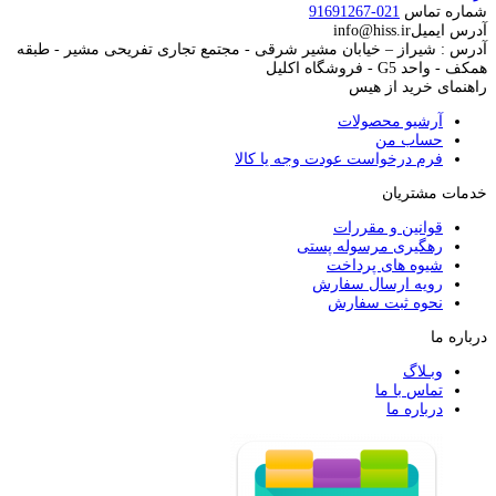
شماره تماس
021-91691267
آدرس ایمیل
info@hiss.ir
آدرس : شیراز – خیابان مشیر شرقی - مجتمع تجاری تفریحی مشیر - طبقه
همکف - واحد G5 - فروشگاه اکلیل
راهنمای خرید از هیس
آرشیو محصولات
حساب من
فرم درخواست عودت وجه یا کالا
خدمات مشتریان
قوانین و مقررات
رهگیری مرسوله پستی
شیوه های پرداخت
رویه ارسال سفارش
نحوه ثبت سفارش
درباره ما
وبـلاگ
تماس با ما
درباره ما