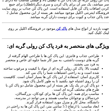
پاک کن رولی گربه ای یک پاک کن با کیفیتی بالا و قیمتی مناسب که دارای 2
سر میباشد، یک سر آن برای پاک کردن و سری دیگر(غلطک) برای جمع
کردن اضافات پاک کن قابل استفاده است. این پاک کن جذاب بر روی سایت
فروشگاه اینترنتی اکلیل موجود میباشد. هر بسته از این محصول شامل 2
عدد پاکن جذاب و کیوت برای دوست داران گربه میباشد.
جهت بازدید از انواع مدل های
پاک کن
موجود در فروشگاه اکلیل بر روی
لینک کلیک کنید.
ویژگی های منحصر به فرد پاک کن رولی گربه ای:
طراحی جذاب و فانتزی: این پاک کن ها با طراحی الهام گرفته از
گربه های دوست داشتنی، به میز کار شما جلوه ای خاص و منحصر
به فرد می بخشند.
کیفیت بالا: پاک کن رولی گربه ای از مواد با کیفیت و مرغوب ساخته
شده است و به راحتی اشتباهات شما را پاک می کند.
کاربری آسان: استفاده از این پاک کن ها بسیار آسان است. کافیست
آن را روی اشتباه خود بکشید تا به طور کامل پاک شود.
دو پاک کن در یک پک: هر بسته از این محصول شامل دو پاک کن با
طرح های مختلف گربه ای است .
مناسب برای همه: این پاک کن ها برای کودکان، بزرگسالان،
خردسالان و نوجوانان مناسب هستند و می توانند در مدرسه،
دانشگاه، محل کار و منزل مورد استفاده قرار گیرند.
ابعاد مناسب: با ارتفاع 5.5 سانتی متر، این پاک کن ها به راحتی در
کیف یا جامدادی شما جای می گیرند و همیشه در دسترس شما