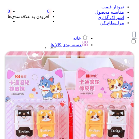
نمودار قیمت
0
0
مقایسه محصول
افزودن به علاقه‌مندی‌ها
اشتراک گذاری
مرا مطلع کن
خانه
دسته بندی کالا ها
دسته بندی کالا ها
لوازم تحریر و هنر
لوازم تحریر و هنر
مداد
پاک کن و غلط گیر
مداد تراش
اتود و نوک
روان نویس فانتزی
خودکار و خودکار فشاری
ماژیک ها
دفترچه یادداشت
استیکر
استیک نوت
خط کش و گونیا
کیف غذا
کوله پشتی
چسب
کاتر فانتزی
بوک مارک
ماشین حساب
قیچی