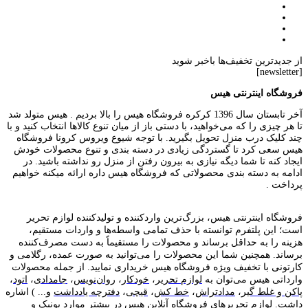
از جدیدترین تخفیف‌ها باخبر شوید
[newsletter]
فروشگاه اینترنتی هیس
آخر تابستان سال 1396 کرکره فروشگاه هیس را بالا بردیم . هیس متولد شد
تا هر چیزی را که می‌خواهید، با دستی باز از میان تنوع کالاها انتخاب کنید و با
چند کلیک درب منزل تحویل بگیرید. با توجه شیوع ویروس کرونا فروشگاه
هیس سعی کرد تا گستردگی زیادی در دسته بندی و تنوع محصولات خودش
ایجاد کنه تا شما دیگه نیازی به بیرون رفتن از منزل رو نداشته باشید. در
ادامه به دسته بندی محصولاتی که فروشگاه هیس داره ارائه میکنه خواهیم
پرداخت .
فروشگاه اینترنتی هیس، بزرگ‌ترین وارد‌کننده و تولید‌کننده لوازم تحریر
است؛ این پلتفرم توانسته با حذف تمامی واسطه‌ها و واردات مستقیم،
هزینه را به حداقل برساند و محصولات را مستقیماً به دست مصرف‌کننده
برساند. همچنین شما این محصولات را می‌توانید به صورت عمده، رگلامی و
کارتونی با تخفیف ویژه فروشگاه هیس خریداری نمایید. از جمله محصولات
وارداتی هیس می‌توان به
لوازم تحریر
،
خودکار
،
روان‌نویس
،
جامدادی
،
اتود
،
پاکن و غلط گیر
،
مدادتراش
،
خط کش
،
قیچی
،
دفترچه یادداشت
و... ) اشاره
داشت. لوازم تحریر‌های فروشگاه آنلاین هیس در بیشتر موارد یونیک و