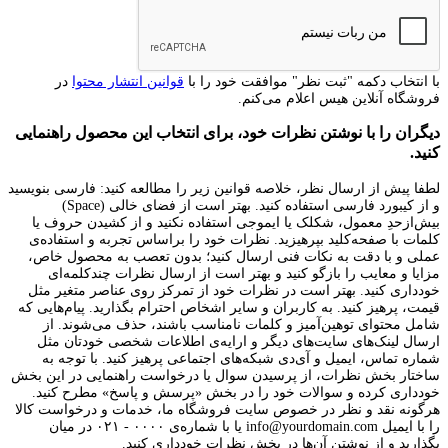
با انتخاب دکمه "ثبت نظر" موافقت خود را با
قوانین انتشار محتوا
در
فروشگاه آنلاین هیس اعلام می‌کنم.
دیگران را با نوشتن نظرات خود، برای انتخاب این محصول راهنمایی
کنید.
لطفا پیش از ارسال نظر، خلاصه قوانین زیر را مطالعه کنید: فارسی بنویسید
و از کیبورد فارسی استفاده کنید. بهتر است از فضای خالی (Space)
بیش‌از‌حدِ معمول، شکلک یا ایموجی استفاده نکنید و از کشیدن حروف یا
کلمات با صفحه‌کلید بپرهیزید. نظرات خود را براساس تجربه و استفاده‌ی
عملی و با دقت به نکات فنی ارسال کنید؛ بدون تعصب به محصول خاص،
مزایا و معایب را بازگو کنید و بهتر است از ارسال نظرات چندکلمه‌‌ای
خودداری کنید. بهتر است در نظرات خود از تمرکز روی عناصر متغیر مثل
قیمت، پرهیز کنید. به کاربران و سایر اشخاص احترام بگذارید. پیام‌هایی که
شامل محتوای توهین‌آمیز و کلمات نامناسب باشند، حذف می‌شوند. از
ارسال لینک‌های سایت‌های دیگر و ارایه‌ی اطلاعات شخصی خودتان مثل
شماره تماس، ایمیل و آی‌دی شبکه‌های اجتماعی پرهیز کنید. با توجه به
ساختار بخش نظرات، از پرسیدن سوال یا درخواست راهنمایی در این بخش
خودداری کرده و سوالات خود را در بخش «پرسش و پاسخ» مطرح کنید.
هرگونه نقد و نظر در خصوص سایت فروشگاه ما، خدمات و درخواست کالا
را با ایمیل info@yourdomain.com یا با شماره‌ی ۰۰۰۰ - ۰۲۱ در میان
بگذارید و از نوشتن آن‌ها در بخش نظرات خودداری کنید.