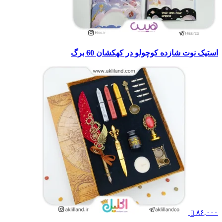
استیک نوت شازده کوچولو در کهکشان 60 برگ
۸۶,۰۰۰