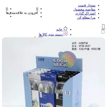
نمودار قیمت
0
0
مقایسه محصول
افزودن به علاقه‌مندی‌ها
اشتراک گذاری
مرا مطلع کن
خانه
دسته بندی کالا ها
دسته بندی کالا ها
لوازم تحریر و هنر
لوازم تحریر و هنر
مداد
پاک کن و غلط گیر
مداد تراش
اتود و نوک
روان نویس فانتزی
خودکار و خودکار فشاری
ماژیک ها
دفترچه یادداشت
استیکر
استیک نوت
خط کش و گونیا
کیف غذا
کوله پشتی
چسب
کاتر فانتزی
بوک مارک
ماشین حساب
قیچی