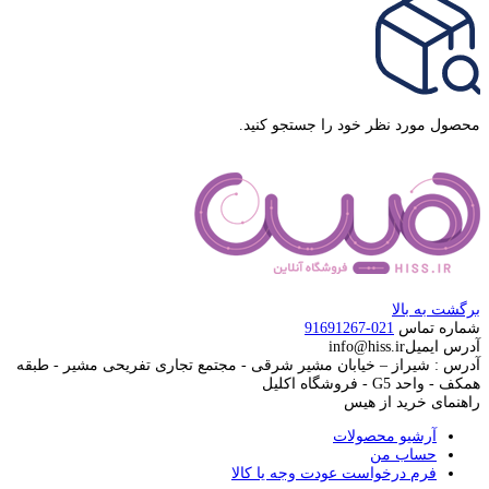
محصول مورد نظر خود را جستجو کنید.
برگشت به بالا
شماره تماس
021-91691267
آدرس ایمیل
info@hiss.ir
آدرس : شیراز – خیابان مشیر شرقی - مجتمع تجاری تفریحی مشیر - طبقه
همکف - واحد G5 - فروشگاه اکلیل
راهنمای خرید از هیس
آرشیو محصولات
حساب من
فرم درخواست عودت وجه یا کالا