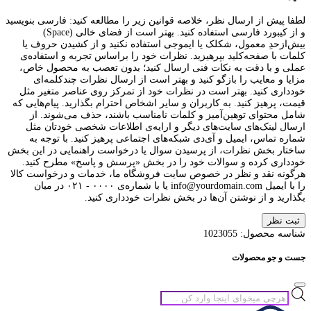
لطفا پیش از ارسال نظر، خلاصه قوانین زیر را مطالعه کنید: فارسی بنویسید
و از کیبورد فارسی استفاده کنید. بهتر است از فضای خالی (Space)
بیش‌از‌حدِ معمول، شکلک یا ایموجی استفاده نکنید و از کشیدن حروف یا
کلمات با صفحه‌کلید بپرهیزید. نظرات خود را براساس تجربه و استفاده‌ی
عملی و با دقت به نکات فنی ارسال کنید؛ بدون تعصب به محصول خاص،
مزایا و معایب را بازگو کنید و بهتر است از ارسال نظرات چندکلمه‌‌ای
خودداری کنید. بهتر است در نظرات خود از تمرکز روی عناصر متغیر مثل
قیمت، پرهیز کنید. به کاربران و سایر اشخاص احترام بگذارید. پیام‌هایی که
شامل محتوای توهین‌آمیز و کلمات نامناسب باشند، حذف می‌شوند. از
ارسال لینک‌های سایت‌های دیگر و ارایه‌ی اطلاعات شخصی خودتان مثل
شماره تماس، ایمیل و آی‌دی شبکه‌های اجتماعی پرهیز کنید. با توجه به
ساختار بخش نظرات، از پرسیدن سوال یا درخواست راهنمایی در این بخش
خودداری کرده و سوالات خود را در بخش «پرسش و پاسخ» مطرح کنید.
هرگونه نقد و نظر در خصوص سایت فروشگاه ما، خدمات و درخواست کالا
را با ایمیل info@yourdomain.com یا با شماره‌ی ۰۰۰۰ - ۰۲۱ در میان
بگذارید و از نوشتن آن‌ها در بخش نظرات خودداری کنید.
ثبت نظر
شناسه محصول:
1023055
جست و جو محصولات
جستجوی
محصولات