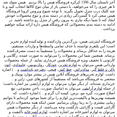
آخر تابستان سال 1396 کرکره فروشگاه هیس را بالا بردیم . هیس متولد شد
تا هر چیزی را که می‌خواهید، با دستی باز از میان تنوع کالاها انتخاب کنید و با
چند کلیک درب منزل تحویل بگیرید. با توجه شیوع ویروس کرونا فروشگاه
هیس سعی کرد تا گستردگی زیادی در دسته بندی و تنوع محصولات خودش
ایجاد کنه تا شما دیگه نیازی به بیرون رفتن از منزل رو نداشته باشید. در
ادامه به دسته بندی محصولاتی که فروشگاه هیس داره ارائه میکنه خواهیم
پرداخت .
فروشگاه اینترنتی هیس، بزرگ‌ترین وارد‌کننده و تولید‌کننده لوازم تحریر
است؛ این پلتفرم توانسته با حذف تمامی واسطه‌ها و واردات مستقیم،
هزینه را به حداقل برساند و محصولات را مستقیماً به دست مصرف‌کننده
برساند. همچنین شما این محصولات را می‌توانید به صورت عمده، رگلامی و
کارتونی با تخفیف ویژه فروشگاه هیس خریداری نمایید. از جمله محصولات
وارداتی هیس می‌توان به
لوازم تحریر
،
خودکار
،
روان‌نویس
،
جامدادی
،
اتود
،
پاکن و غلط گیر
،
مدادتراش
،
خط کش
،
قیچی
،
دفترچه یادداشت
و... ) اشاره
داشت. لوازم تحریر‌های فروشگاه آنلاین هیس در بیشتر موارد یونیک و
منحصر به فروشگاه می‌باشد که مستقیماً از کشور‌های چین، ژاپن و...
خریداری شده‌اند. از دیگر موارد می‌توان به لوازم آرایشی نیز اشاره داشت؛
از جمله
لوازم آرایشی
می‌توان به (ماسک صورت، ناخن مصنوعی، تیغ
اصلاح صورت، گیره مو، برس، کیسه آب گرم و... ) اشاره داشت. که
همیشه بهترین‌ها و باکیفیت‌ترین لوازم را برای شما موجود کرده‌ایم تا بتوانیم
زیبایی بیشتری را به زیبا رویان برسانیم. ضمن اینکه همه محصولات دارای
گارانتی قیمت و گارانتی بازگشت وجه می‌باشند. از دیگر محصولات هیس
می‌توان به لوازم آشپزخانه نیز اشاره داشت.
لوازم آشپزخانه
باکیفیت و
ارزان قیمت را از فروشگاه اینترنتی هیس به صورت آنلاین و بدون نیاز به