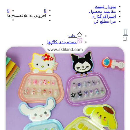
نمودار قیمت
0
0
مقایسه محصول
افزودن به علاقه‌مندی‌ها
اشتراک گذاری
مرا مطلع کن
خانه
دسته بندی کالا ها
دسته بندی کالا ها
لوازم تحریر و هنر
لوازم تحریر و هنر
مداد
پاک کن و غلط گیر
مداد تراش
اتود و نوک
روان نویس فانتزی
خودکار و خودکار فشاری
ماژیک ها
دفترچه یادداشت
استیکر
استیک نوت
خط کش و گونیا
کیف غذا
کوله پشتی
چسب
کاتر فانتزی
بوک مارک
ماشین حساب
قیچی