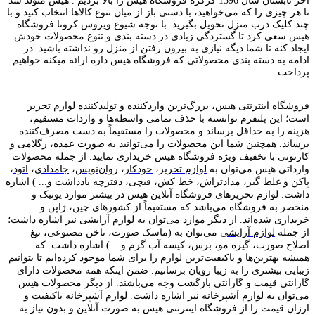
آخر تابستان سال 1396 کرکره فروشگاه هیس را بالا بردیم . هیس متولد شد
تا هر چیزی را که می‌خواهید، با دستی باز از میان تنوع کالاها انتخاب کنید و با
چند کلیک درب منزل تحویل بگیرید. با توجه شیوع ویروس کرونا فروشگاه
هیس سعی کرد تا گستردگی زیادی در دسته بندی و تنوع محصولات خودش
ایجاد کنه تا شما دیگه نیازی به بیرون رفتن از منزل رو نداشته باشید. در
ادامه به دسته بندی محصولاتی که فروشگاه هیس داره ارائه میکنه خواهیم
پرداخت .
فروشگاه اینترنتی هیس، بزرگ‌ترین وارد‌کننده و تولید‌کننده لوازم تحریر
است؛ این پلتفرم توانسته با حذف تمامی واسطه‌ها و واردات مستقیم،
هزینه را به حداقل برساند و محصولات را مستقیماً به دست مصرف‌کننده
برساند. همچنین شما این محصولات را می‌توانید به صورت عمده، رگلامی و
کارتونی با تخفیف ویژه فروشگاه هیس خریداری نمایید. از جمله محصولات
وارداتی هیس می‌توان به
لوازم تحریر
،
خودکار
،
روان‌نویس
،
جامدادی
،
اتود
،
پاکن و غلط گیر
،
مدادتراش
،
خط کش
،
قیچی
،
دفترچه یادداشت
و... ) اشاره
داشت. لوازم تحریر‌های فروشگاه آنلاین هیس در بیشتر موارد یونیک و
منحصر به فروشگاه می‌باشد که مستقیماً از کشور‌های چین، ژاپن و...
خریداری شده‌اند. از دیگر موارد می‌توان به لوازم آرایشی نیز اشاره داشت؛
از جمله
لوازم آرایشی
می‌توان به (ماسک صورت، ناخن مصنوعی، تیغ
اصلاح صورت، گیره مو، برس، کیسه آب گرم و... ) اشاره داشت. که
همیشه بهترین‌ها و باکیفیت‌ترین لوازم را برای شما موجود کرده‌ایم تا بتوانیم
زیبایی بیشتری را به زیبا رویان برسانیم. ضمن اینکه همه محصولات دارای
گارانتی قیمت و گارانتی بازگشت وجه می‌باشند. از دیگر محصولات هیس
می‌توان به لوازم آشپزخانه نیز اشاره داشت.
لوازم آشپزخانه
باکیفیت و
ارزان قیمت را از فروشگاه اینترنتی هیس به صورت آنلاین و بدون نیاز به