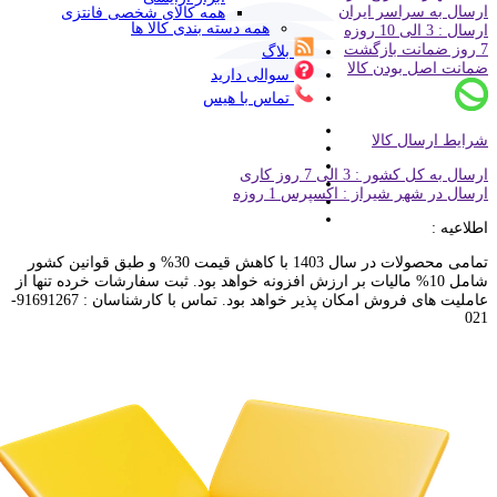
ارسال به سراسر ایران
همه کالای شخصی فانتزی
همه دسته بندی کالا ها
ارسال : 3 الی 10 روزه
7 روز ضمانت بازگشت
بلاگ
ضمانت اصل بودن کالا
سوالی دارید
تماس با هیس
شرایط ارسال کالا
ارسال به کل کشور : 3 الی 7 روز کاری
ارسال در شهر شیراز : اکسپرس 1 روزه
اطلاعیه :
تمامی محصولات در سال 1403 با کاهش قیمت 30% و طبق قوانین کشور
شامل 10% مالیات بر ارزش افزونه خواهد بود. ثبت سفارشات خرده تنها از
عاملیت های فروش امکان پذیر خواهد بود. تماس با کارشناسان : 91691267-
021