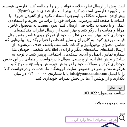
لطفا پیش از ارسال نظر، خلاصه قوانین زیر را مطالعه کنید: فارسی بنویسید
و از کیبورد فارسی استفاده کنید. بهتر است از فضای خالی (Space)
بیش‌از‌حدِ معمول، شکلک یا ایموجی استفاده نکنید و از کشیدن حروف یا
کلمات با صفحه‌کلید بپرهیزید. نظرات خود را براساس تجربه و استفاده‌ی
عملی و با دقت به نکات فنی ارسال کنید؛ بدون تعصب به محصول خاص،
مزایا و معایب را بازگو کنید و بهتر است از ارسال نظرات چندکلمه‌‌ای
خودداری کنید. بهتر است در نظرات خود از تمرکز روی عناصر متغیر مثل
قیمت، پرهیز کنید. به کاربران و سایر اشخاص احترام بگذارید. پیام‌هایی که
شامل محتوای توهین‌آمیز و کلمات نامناسب باشند، حذف می‌شوند. از
ارسال لینک‌های سایت‌های دیگر و ارایه‌ی اطلاعات شخصی خودتان مثل
شماره تماس، ایمیل و آی‌دی شبکه‌های اجتماعی پرهیز کنید. با توجه به
ساختار بخش نظرات، از پرسیدن سوال یا درخواست راهنمایی در این بخش
خودداری کرده و سوالات خود را در بخش «پرسش و پاسخ» مطرح کنید.
هرگونه نقد و نظر در خصوص سایت فروشگاه ما، خدمات و درخواست کالا
را با ایمیل info@yourdomain.com یا با شماره‌ی ۰۰۰۰ - ۰۲۱ در میان
بگذارید و از نوشتن آن‌ها در بخش نظرات خودداری کنید.
ثبت نظر
شناسه محصول:
1031022
جست و جو محصولات
جستجوی
محصولات