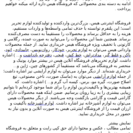
ادامه به دسته بندی محصولاتی که فروشگاه هیس داره ارائه میکنه خواهیم
پرداخت .
فروشگاه اینترنتی هیس، بزرگ‌ترین وارد‌کننده و تولید‌کننده لوازم تحریر
است؛ این پلتفرم توانسته با حذف تمامی واسطه‌ها و واردات مستقیم،
هزینه را به حداقل برساند و محصولات را مستقیماً به دست مصرف‌کننده
برساند. همچنین شما این محصولات را می‌توانید به صورت عمده، رگلامی و
کارتونی با تخفیف ویژه فروشگاه هیس خریداری نمایید. از جمله محصولات
وارداتی هیس می‌توان به
لوازم تحریر
،
خودکار
،
روان‌نویس
،
جامدادی
،
اتود
،
پاکن و غلط گیر
،
مدادتراش
،
خط کش
،
قیچی
،
دفترچه یادداشت
و... ) اشاره
داشت. لوازم تحریر‌های فروشگاه آنلاین هیس در بیشتر موارد یونیک و
منحصر به فروشگاه می‌باشد که مستقیماً از کشور‌های چین، ژاپن و...
خریداری شده‌اند. از دیگر موارد می‌توان به لوازم آرایشی نیز اشاره داشت؛
از جمله
لوازم آرایشی
می‌توان به (ماسک صورت، ناخن مصنوعی، تیغ
اصلاح صورت، گیره مو، برس، کیسه آب گرم و... ) اشاره داشت. که
همیشه بهترین‌ها و باکیفیت‌ترین لوازم را برای شما موجود کرده‌ایم تا بتوانیم
زیبایی بیشتری را به زیبا رویان برسانیم. ضمن اینکه همه محصولات دارای
گارانتی قیمت و گارانتی بازگشت وجه می‌باشند. از دیگر محصولات هیس
می‌توان به لوازم آشپزخانه نیز اشاره داشت.
لوازم آشپزخانه
باکیفیت و
ارزان قیمت را از فروشگاه اینترنتی هیس به صورت آنلاین و بدون نیاز به
حضور در محل خریداری نمایید.
نمایش بیشتر
تمامی مطالب ، عکس و محتوا دارای حق کپی رایت و متعلق به فروشگاه