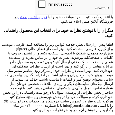
با انتخاب دکمه "ثبت نظر" موافقت خود را با
قوانین انتشار محتوا
در
فروشگاه آنلاین هیس اعلام می‌کنم.
دیگران را با نوشتن نظرات خود، برای انتخاب این محصول راهنمایی
کنید.
لطفا پیش از ارسال نظر، خلاصه قوانین زیر را مطالعه کنید: فارسی بنویسید
و از کیبورد فارسی استفاده کنید. بهتر است از فضای خالی (Space)
بیش‌از‌حدِ معمول، شکلک یا ایموجی استفاده نکنید و از کشیدن حروف یا
کلمات با صفحه‌کلید بپرهیزید. نظرات خود را براساس تجربه و استفاده‌ی
عملی و با دقت به نکات فنی ارسال کنید؛ بدون تعصب به محصول خاص،
مزایا و معایب را بازگو کنید و بهتر است از ارسال نظرات چندکلمه‌‌ای
خودداری کنید. بهتر است در نظرات خود از تمرکز روی عناصر متغیر مثل
قیمت، پرهیز کنید. به کاربران و سایر اشخاص احترام بگذارید. پیام‌هایی که
شامل محتوای توهین‌آمیز و کلمات نامناسب باشند، حذف می‌شوند. از
ارسال لینک‌های سایت‌های دیگر و ارایه‌ی اطلاعات شخصی خودتان مثل
شماره تماس، ایمیل و آی‌دی شبکه‌های اجتماعی پرهیز کنید. با توجه به
ساختار بخش نظرات، از پرسیدن سوال یا درخواست راهنمایی در این بخش
خودداری کرده و سوالات خود را در بخش «پرسش و پاسخ» مطرح کنید.
هرگونه نقد و نظر در خصوص سایت فروشگاه ما، خدمات و درخواست کالا
را با ایمیل info@yourdomain.com یا با شماره‌ی ۰۰۰۰ - ۰۲۱ در میان
بگذارید و از نوشتن آن‌ها در بخش نظرات خودداری کنید.