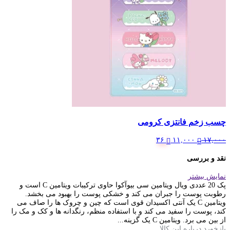
چسب زخم فانتزی کرومی
Current
Original
۳۶
۱۱,۰۰۰
۱۷,۰۰۰
price
price
is:
was:
نقد و بررسی
۱۷,۰۰۰ تومان.
۱۱,۰۰۰ تومان.
نمایش بیشتر
پک 20 عددی ویال ویتامین سی بیوآکوا حاوی ترکیبات ویتامین C است و
رطوبت پوست را جبران می کند و خشکی پوست را بهبود می بخشد.
ویتامین C یک آنتی اکسیدان قوی است که چین و چروک ها را صاف می
کند، پوست را سفید می کند و با استفاده منظم، رنگدانه ها و کک و مک را
از بین می برد. ویتامین C یک گزینه...
بازخورد درباره این کالا