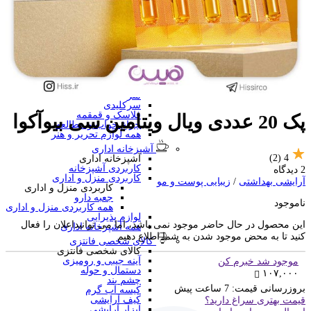
منگنه فانتزی
سرگرمی و آموزشی
فانتزی ها
برچسب استیکری
کاور A4 و پوشه فانتزی
جامدادی
تخته وایت برد
تخته شاسی
ساعت رومیزی
متر
سرکلیدی
فلاسک و قمقمه
پک 20 عددی ویال ویتامین سی بیوآکوا
چراغ خواب و مطالعه
همه لوازم تحریر و هنر
آشپزخانه اداری
(2)
4
آشپزخانه اداری
کاربردی آشپزخانه
2 دیدگاه
کاربردی منزل و اداری
آرایشی بهداشتی
/
زیبایی پوست و مو
کاربردی منزل و اداری
جعبه دارو
ناموجود
همه کاربردی منزل و اداری
لوازم پذیرایی
این محصول در حال حاضر موجود نمی باشد، اما می توانیداعلان را فعال
همه آشپزخانه اداری
کنید تا به محض موجود شدن به شما اطلاع دهیم
کالای شخصی فانتزی
کالای شخصی فانتزی
آینه جیبی و رومیزی
موجود شد خبرم کن
دستمال و حوله
۱۰۷,۰۰۰
چشم بند
بروزرسانی قیمت:
7 ساعت پیش
کیسه آب گرم
کیف آرایشی
قیمت بهتری سراغ دارید؟
ابزار آرایشی