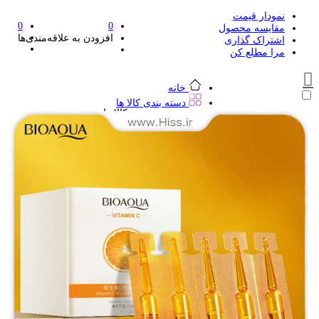
نمودار قیمت
0
0
مقایسه محصول
افزودن به علاقه‌مندی‌ها
اشتراک گذاری
مرا مطلع کن
خانه
دسته بندی کالا ها
دسته بندی کالا ها
لوازم تحریر و هنر
لوازم تحریر و هنر
مداد
پاک کن و غلط گیر
مداد تراش
اتود و نوک
روان نویس فانتزی
خودکار و خودکار فشاری
ماژیک ها
دفترچه یادداشت
استیکر
استیک نوت
خط کش و گونیا
کیف غذا
کوله پشتی
چسب
کاتر فانتزی
بوک مارک
ماشین حساب
قیچی