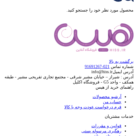
محصول مورد نظر خود را جستجو کنید.
برگشت به بالا
شماره تماس
021-91691267
آدرس ایمیل
info@hiss.ir
آدرس : شیراز – خیابان مشیر شرقی - مجتمع تجاری تفریحی مشیر - طبقه
همکف - واحد G5 - فروشگاه اکلیل
راهنمای خرید از هیس
آرشیو محصولات
حساب من
فرم درخواست عودت وجه یا کالا
خدمات مشتریان
قوانین و مقررات
رهگیری مرسوله پستی