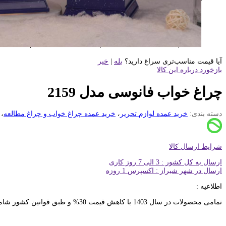
آیا قیمت مناسب‌تری سراغ دارید؟
بله
|
خیر
بازخورد درباره این کالا
چراغ خواب فانوسی مدل 2159
دسته بندی:
خرید عمده لوازم تحریر
،
خرید عمده چراغ خواب و چراغ مطالعه
،
شرایط ارسال کالا
ارسال به کل کشور : 3 الی 7 روز کاری
ارسال در شهر شیراز : اکسپرس 1 روزه
اطلاعیه :
تمامی محصولات در سال 1403 با کاهش قیمت 30% و طبق قوانین کشور شامل 10% مالیات بر ارزش افزونه خواهد بود. ثبت سفارشات خرده تنها از عاملیت های فروش امکان پذیر خواهد بود. تماس با کارشناسان : 91691267-021