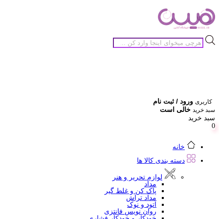
جستجوی
محصولات
ورود / ثبت نام
کاربری
خالی است
سبد خرید
سبد خرید
0
خانه
دسته بندی کالا ها
لوازم تحریر و هنر
مداد
پاک کن و غلط گیر
مداد تراش
اتود و نوک
روان نویس فانتزی
خودکار و خودکار فشاری