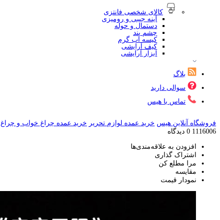
کالای شخصی فانتزی
آینه جیبی و رومیزی
دستمال و حوله
چشم بند
کیسه آب گرم
کیف آرایشی
ابزار آرایشی
بلاگ
سوالی دارید
تماس با هیس
فروشگاه آنلاین هیس
خرید عمده لوازم تحریر
خرید عمده چراغ خواب و چراغ 
1116006
0 دیدگاه
افزودن به علاقه‌مندی‌ها
اشتراک گذاری
مرا مطلع کن
مقایسه
نمودار قیمت