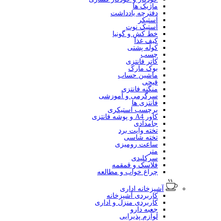
ماژیک ها
دفترچه یادداشت
استیکر
استیک نوت
خط کش و گونیا
کیف غذا
کوله پشتی
چسب
کاتر فانتزی
بوک مارک
ماشین حساب
قیچی
منگنه فانتزی
سرگرمی و آموزشی
فانتزی ها
برچسب استیکری
کاور A4 و پوشه فانتزی
جامدادی
تخته وایت برد
تخته شاسی
ساعت رومیزی
متر
سرکلیدی
فلاسک و قمقمه
چراغ خواب و مطالعه
آشپزخانه اداری
کاربردی آشپزخانه
کاربردی منزل و اداری
جعبه دارو
لوازم پذیرایی