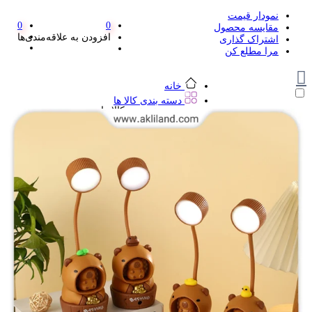
نمودار قیمت
0
0
مقایسه محصول
افزودن به علاقه‌مندی‌ها
اشتراک گذاری
مرا مطلع کن
خانه
دسته بندی کالا ها
دسته بندی کالا ها
لوازم تحریر و هنر
لوازم تحریر و هنر
مداد
پاک کن و غلط گیر
مداد تراش
اتود و نوک
روان نویس فانتزی
خودکار و خودکار فشاری
ماژیک ها
دفترچه یادداشت
استیکر
استیک نوت
خط کش و گونیا
کیف غذا
کوله پشتی
چسب
کاتر فانتزی
بوک مارک
ماشین حساب
قیچی