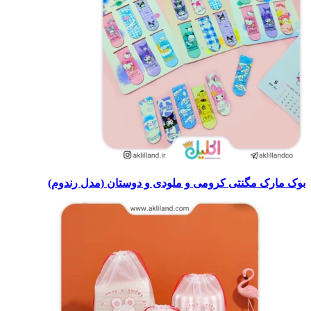
بوک مارک مگنتی کرومی و ملودی و دوستان (مدل رندوم)