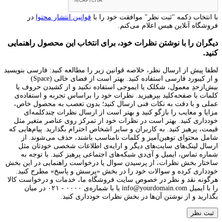
با انتخاب دکمه "ثبت نظر" موافقت خود را با
قوانین انتشار محتوا
در
فروشگاه آنلاین هیس اعلام می‌کنم.
دیگران را با نوشتن نظرات خود، برای انتخاب این محصول راهنمایی
کنید.
لطفا پیش از ارسال نظر، خلاصه قوانین زیر را مطالعه کنید: فارسی بنویسید
و از کیبورد فارسی استفاده کنید. بهتر است از فضای خالی (Space)
بیش‌از‌حدِ معمول، شکلک یا ایموجی استفاده نکنید و از کشیدن حروف یا
کلمات با صفحه‌کلید بپرهیزید. نظرات خود را براساس تجربه و استفاده‌ی
عملی و با دقت به نکات فنی ارسال کنید؛ بدون تعصب به محصول خاص،
مزایا و معایب را بازگو کنید و بهتر است از ارسال نظرات چندکلمه‌‌ای
خودداری کنید. بهتر است در نظرات خود از تمرکز روی عناصر متغیر مثل
قیمت، پرهیز کنید. به کاربران و سایر اشخاص احترام بگذارید. پیام‌هایی که
شامل محتوای توهین‌آمیز و کلمات نامناسب باشند، حذف می‌شوند. از
ارسال لینک‌های سایت‌های دیگر و ارایه‌ی اطلاعات شخصی خودتان مثل
شماره تماس، ایمیل و آی‌دی شبکه‌های اجتماعی پرهیز کنید. با توجه به
ساختار بخش نظرات، از پرسیدن سوال یا درخواست راهنمایی در این بخش
خودداری کرده و سوالات خود را در بخش «پرسش و پاسخ» مطرح کنید.
هرگونه نقد و نظر در خصوص سایت فروشگاه ما، خدمات و درخواست کالا
را با ایمیل info@yourdomain.com یا با شماره‌ی ۰۰۰۰ - ۰۲۱ در میان
بگذارید و از نوشتن آن‌ها در بخش نظرات خودداری کنید.
ثبت نظر