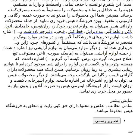
است؛ این پلتفرم توانسته با حذف تمامی واسطه‌ها و واردات مستقیم،
هزینه را به حداقل برساند و محصولات را مستقیماً به دست مصرف‌کننده
برساند. همچنین شما این محصولات را می‌توانید به صورت عمده، رگلامی و
کارتونی با تخفیف ویژه فروشگاه هیس خریداری نمایید. از جمله محصولات
وارداتی هیس می‌توان به
لوازم تحریر
،
خودکار
،
روان‌نویس
،
جامدادی
،
اتود
،
پاکن و غلط گیر
،
مدادتراش
،
خط کش
،
قیچی
،
دفترچه یادداشت
و... ) اشاره
داشت. لوازم تحریر‌های فروشگاه آنلاین هیس در بیشتر موارد یونیک و
منحصر به فروشگاه می‌باشد که مستقیماً از کشور‌های چین، ژاپن و...
خریداری شده‌اند. از دیگر موارد می‌توان به لوازم آرایشی نیز اشاره داشت؛
از جمله
لوازم آرایشی
می‌توان به (ماسک صورت، ناخن مصنوعی، تیغ
اصلاح صورت، گیره مو، برس، کیسه آب گرم و... ) اشاره داشت. که
همیشه بهترین‌ها و باکیفیت‌ترین لوازم را برای شما موجود کرده‌ایم تا بتوانیم
زیبایی بیشتری را به زیبا رویان برسانیم. ضمن اینکه همه محصولات دارای
گارانتی قیمت و گارانتی بازگشت وجه می‌باشند. از دیگر محصولات هیس
می‌توان به لوازم آشپزخانه نیز اشاره داشت.
لوازم آشپزخانه
باکیفیت و
ارزان قیمت را از فروشگاه اینترنتی هیس به صورت آنلاین و بدون نیاز به
حضور در محل خریداری نمایید.
نمایش بیشتر
تمامی مطالب ، عکس و محتوا دارای حق کپی رایت و متعلق به فروشگاه
هیس محفوظ میباشد.
تصاویر رسمی