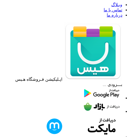
وبـلاگ
تماس با ما
درباره ما
اپـلیکیشن فـروشگاه هـیس
بـــزودی ...