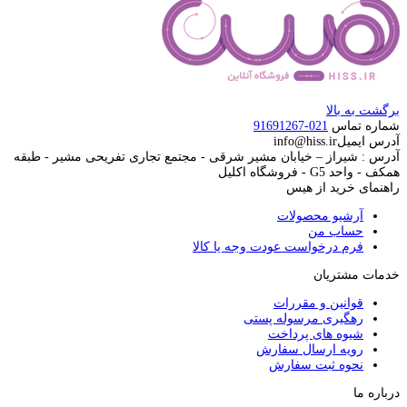
برگشت به بالا
شماره تماس
021-91691267
آدرس ایمیل
info@hiss.ir
آدرس : شیراز – خیابان مشیر شرقی - مجتمع تجاری تفریحی مشیر - طبقه
همکف - واحد G5 - فروشگاه اکلیل
راهنمای خرید از هیس
آرشیو محصولات
حساب من
فرم درخواست عودت وجه یا کالا
خدمات مشتریان
قوانین و مقررات
رهگیری مرسوله پستی
شیوه های پرداخت
رویه ارسال سفارش
نحوه ثبت سفارش
درباره ما