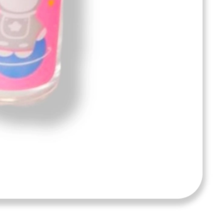
آیا قیمت مناسب‌تری سراغ دارید؟
بله
|
خیر
بازخورد درباره این کالا
چسب مایع فضانورد بوبو
دسته بندی:
خرید عمده لوازم تحریر
،
چسب
شرایط ارسال کالا
ارسال به کل کشور : 3 الی 7 روز کاری
ارسال در شهر شیراز : اکسپرس 1 روزه
اطلاعیه :
تمامی محصولات در سال 1403 با کاهش قیمت 30% و طبق قوانین کشور شامل 10% مالیات بر ارزش افزونه خواهد بود. ثبت سفارشات خرده تنها از عاملیت های فروش امکان پذیر خواهد بود. تماس با کارشناسان : 91691267-021