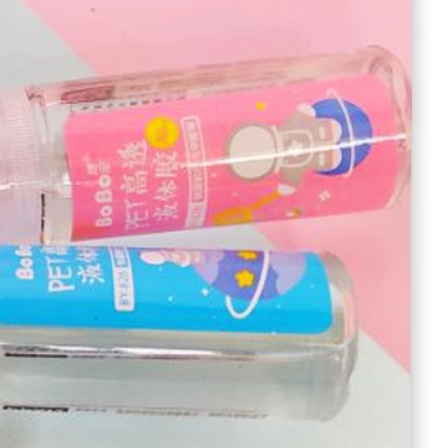
کالای شخصی فانتزی
آینه جیبی و رومیزی
دستمال و حوله
چشم بند
کیسه آب گرم
کیف آرایشی
ابزار آرایشی
بلاگ
سوالی دارید
تماس با هیس
فروشگاه آنلاین هیس
خرید عمده لوازم تحریر
چسب
چسب مایع فضانورد بوبو
1025019
0 دیدگاه
افزودن به علاقه‌مندی‌ها
اشتراک گذاری
مرا مطلع کن
مقایسه
نمودار قیمت