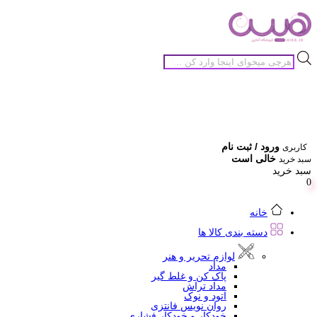
جستجوی
محصولات
ورود / ثبت نام
کاربری
خالی است
سبد خرید
سبد خرید
0
خانه
دسته بندی کالا ها
لوازم تحریر و هنر
مداد
پاک کن و غلط گیر
مداد تراش
اتود و نوک
روان نویس فانتزی
خودکار و خودکار فشاری