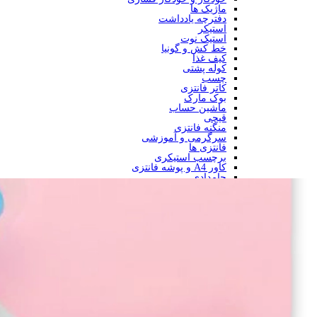
ماژیک ها
دفترچه یادداشت
استیکر
استیک نوت
خط کش و گونیا
کیف غذا
کوله پشتی
چسب
کاتر فانتزی
بوک مارک
ماشین حساب
قیچی
منگنه فانتزی
سرگرمی و آموزشی
فانتزی ها
برچسب استیکری
کاور A4 و پوشه فانتزی
جامدادی
تخته وایت برد
تخته شاسی
ساعت رومیزی
متر
سرکلیدی
فلاسک و قمقمه
چراغ خواب و مطالعه
آشپزخانه اداری
کاربردی آشپزخانه
کاربردی منزل و اداری
جعبه دارو
لوازم پذیرایی