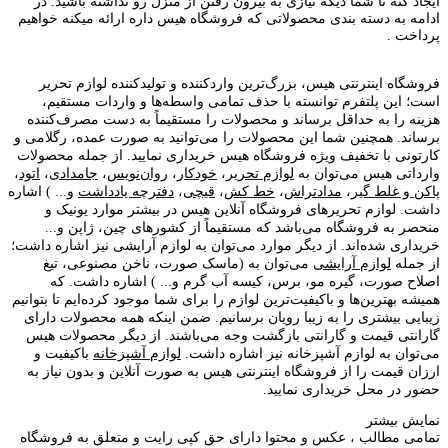
ایجاد کنه تا شما دیگه نیازی به بیرون رفتن از منزل رو نداشته باشید. در
ادامه به دسته بندی محصولاتی که فروشگاه هیس داره ارائه میکنه خواهیم
پرداخت .
فروشگاه اینترنتی هیس، بزرگ‌ترین وارد‌کننده و تولید‌کننده لوازم تحریر
است؛ این پلتفرم توانسته با حذف تمامی واسطه‌ها و واردات مستقیم،
هزینه را به حداقل برساند و محصولات را مستقیماً به دست مصرف‌کننده
برساند. همچنین شما این محصولات را می‌توانید به صورت عمده، رگلامی و
کارتونی با تخفیف ویژه فروشگاه هیس خریداری نمایید. از جمله محصولات
وارداتی هیس می‌توان به
لوازم تحریر
،
خودکار
،
روان‌نویس
،
جامدادی
،
اتود
،
پاکن و غلط گیر
،
مدادتراش
،
خط کش
،
قیچی
،
دفترچه یادداشت
و... ) اشاره
داشت. لوازم تحریر‌های فروشگاه آنلاین هیس در بیشتر موارد یونیک و
منحصر به فروشگاه می‌باشد که مستقیماً از کشور‌های چین، ژاپن و...
خریداری شده‌اند. از دیگر موارد می‌توان به لوازم آرایشی نیز اشاره داشت؛
از جمله
لوازم آرایشی
می‌توان به (ماسک صورت، ناخن مصنوعی، تیغ
اصلاح صورت، گیره مو، برس، کیسه آب گرم و... ) اشاره داشت. که
همیشه بهترین‌ها و باکیفیت‌ترین لوازم را برای شما موجود کرده‌ایم تا بتوانیم
زیبایی بیشتری را به زیبا رویان برسانیم. ضمن اینکه همه محصولات دارای
گارانتی قیمت و گارانتی بازگشت وجه می‌باشند. از دیگر محصولات هیس
می‌توان به لوازم آشپزخانه نیز اشاره داشت.
لوازم آشپزخانه
باکیفیت و
ارزان قیمت را از فروشگاه اینترنتی هیس به صورت آنلاین و بدون نیاز به
حضور در محل خریداری نمایید.
نمایش بیشتر
تمامی مطالب ، عکس و محتوا دارای حق کپی رایت و متعلق به فروشگاه