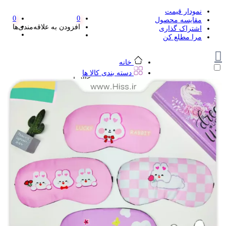
نمودار قیمت
0
0
مقایسه محصول
افزودن به علاقه‌مندی‌ها
اشتراک گذاری
مرا مطلع کن
خانه
دسته بندی کالا ها
دسته بندی کالا ها
لوازم تحریر و هنر
لوازم تحریر و هنر
مداد
پاک کن و غلط گیر
مداد تراش
اتود و نوک
روان نویس فانتزی
خودکار و خودکار فشاری
ماژیک ها
دفترچه یادداشت
استیکر
استیک نوت
خط کش و گونیا
کیف غذا
کوله پشتی
چسب
کاتر فانتزی
بوک مارک
ماشین حساب
قیچی