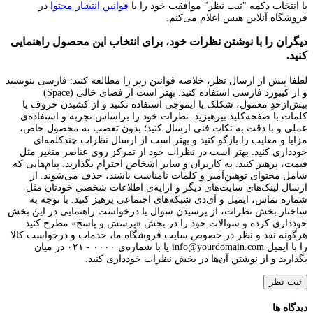
با انتخاب دکمه "ثبت نظر" موافقت خود را با
قوانین انتشار محتوا
در
فروشگاه آنلاین هیس اعلام می‌کنم.
دیگران را با نوشتن نظرات خود، برای انتخاب این محصول راهنمایی
کنید.
لطفا پیش از ارسال نظر، خلاصه قوانین زیر را مطالعه کنید: فارسی بنویسید
و از کیبورد فارسی استفاده کنید. بهتر است از فضای خالی (Space)
بیش‌از‌حدِ معمول، شکلک یا ایموجی استفاده نکنید و از کشیدن حروف یا
کلمات با صفحه‌کلید بپرهیزید. نظرات خود را براساس تجربه و استفاده‌ی
عملی و با دقت به نکات فنی ارسال کنید؛ بدون تعصب به محصول خاص،
مزایا و معایب را بازگو کنید و بهتر است از ارسال نظرات چندکلمه‌‌ای
خودداری کنید. بهتر است در نظرات خود از تمرکز روی عناصر متغیر مثل
قیمت، پرهیز کنید. به کاربران و سایر اشخاص احترام بگذارید. پیام‌هایی که
شامل محتوای توهین‌آمیز و کلمات نامناسب باشند، حذف می‌شوند. از
ارسال لینک‌های سایت‌های دیگر و ارایه‌ی اطلاعات شخصی خودتان مثل
شماره تماس، ایمیل و آی‌دی شبکه‌های اجتماعی پرهیز کنید. با توجه به
ساختار بخش نظرات، از پرسیدن سوال یا درخواست راهنمایی در این بخش
خودداری کرده و سوالات خود را در بخش «پرسش و پاسخ» مطرح کنید.
هرگونه نقد و نظر در خصوص سایت فروشگاه ما، خدمات و درخواست کالا
را با ایمیل info@yourdomain.com یا با شماره‌ی ۰۰۰۰ - ۰۲۱ در میان
بگذارید و از نوشتن آن‌ها در بخش نظرات خودداری کنید.
ثبت نظر
دیدگاه ها