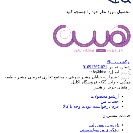
محصول مورد نظر خود را جستجو کنید.
برگشت به بالا
شماره تماس
021-91691267
آدرس ایمیل
info@hiss.ir
آدرس : شیراز – خیابان مشیر شرقی - مجتمع تجاری تفریحی مشیر - طبقه
همکف - واحد G5 - فروشگاه اکلیل
راهنمای خرید از هیس
آرشیو محصولات
حساب من
فرم درخواست عودت وجه یا کالا
خدمات مشتریان
قوانین و مقررات
رهگیری مرسوله پستی