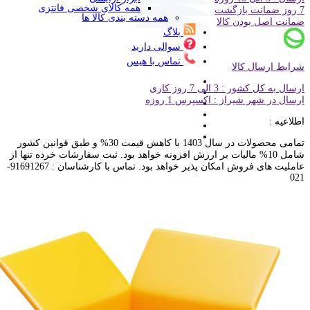
همه کالای شخصی فانتزی
7 روز ضمانت بازگشت
همه دسته بندی کالا ها
ضمانت اصل بودن کالا
بلاگ
سوالی دارید
تماس با هیس
شرایط ارسال کالا
ارسال به کل کشور : 3 الی 7 روز کاری
ارسال در شهر شیراز : اکسپرس 1 روزه
اطلاعیه :
تمامی محصولات در سال 1403 با کاهش قیمت 30% و طبق قوانین کشور
شامل 10% مالیات بر ارزش افزونه خواهد بود. ثبت سفارشات خرده تنها از
عاملیت های فروش امکان پذیر خواهد بود. تماس با کارشناسان : 91691267-
021