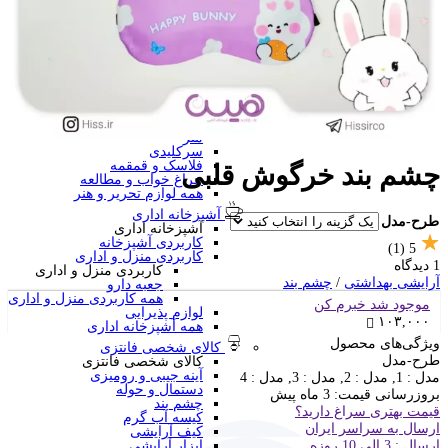
منگنه فانتزی
سرگرمی و آموزشی
فانتزی ها
برچسب استیکری
کاور A4 و پوشه فانتزی
جامدادی
تخته وایت برد
تخته شاسی
ساعت رومیزی
متر
سرکلیدی
فلاسک و قمقمه
چشم بند خرگوش قلبی
چراغ خواب و مطالعه
همه لوازم تحریر و هنر
آشپزخانه اداری
طرح-مدل
آشپزخانه اداری
کاربردی آشپزخانه
(1)
5
کاربردی منزل و اداری
1 دیدگاه
کاربردی منزل و اداری
آرایشی بهداشتی
/
چشم بند
جعبه دارو
همه کاربردی منزل و اداری
موجود شد خبرم کن
لوازم پذیرایی
۱۰۳,۰۰۰
همه آشپزخانه اداری
ویژگی‌های محصول
کالای شخصی فانتزی
طرح-مدل
کالای شخصی فانتزی
آینه جیبی و رومیزی
مدل : 1, مدل : 2, مدل : 3, مدل : 4
دستمال و حوله
بروزرسانی قیمت:
3 ماه پیش
چشم بند
قیمت بهتری سراغ دارید؟
کیسه آب گرم
ارسال به سراسر ایران
کیف آرایشی
ارسال : 3 الی 10 روزه
ابزار آرایشی