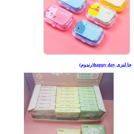
جا لنزی happy day(رندوم)