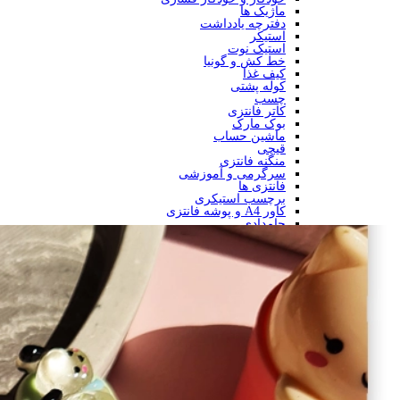
ماژیک ها
دفترچه یادداشت
استیکر
استیک نوت
خط کش و گونیا
کیف غذا
کوله پشتی
چسب
کاتر فانتزی
بوک مارک
ماشین حساب
قیچی
منگنه فانتزی
سرگرمی و آموزشی
فانتزی ها
برچسب استیکری
کاور A4 و پوشه فانتزی
جامدادی
تخته وایت برد
تخته شاسی
ساعت رومیزی
متر
سرکلیدی
فلاسک و قمقمه
چراغ خواب و مطالعه
آشپزخانه اداری
کاربردی آشپزخانه
کاربردی منزل و اداری
جعبه دارو
لوازم پذیرایی