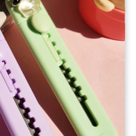
کالای شخصی فانتزی
آینه جیبی و رومیزی
دستمال و حوله
چشم بند
کیسه آب گرم
کیف آرایشی
ابزار آرایشی
بلاگ
سوالی دارید
تماس با هیس
فروشگاه آنلاین هیس
خرید عمده لوازم تحریر
خرید عمده کاتر فانتزی
کاتر فا
5971
0 دیدگاه
افزودن به علاقه‌مندی‌ها
اشتراک گذاری
مرا مطلع کن
مقایسه
نمودار قیمت