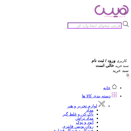
جستجوی
محصولات
ورود / ثبت نام
کاربری
خالی است
سبد خرید
سبد خرید
0
خانه
دسته بندی کالا ها
لوازم تحریر و هنر
مداد
پاک کن و غلط گیر
مداد تراش
اتود و نوک
روان نویس فانتزی
خودکار و خودکار فشاری