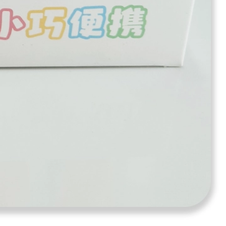
آیا قیمت مناسب‌تری سراغ دارید؟
بله
|
خیر
بازخورد درباره این کالا
کاتر فانتزی برجسته
دسته بندی:
خرید عمده لوازم تحریر
،
خرید عمده کاتر فانتزی
شرایط ارسال کالا
ارسال به کل کشور : 3 الی 7 روز کاری
ارسال در شهر شیراز : اکسپرس 1 روزه
اطلاعیه :
تمامی محصولات در سال 1403 با کاهش قیمت 30% و طبق قوانین کشور شامل 10% مالیات بر ارزش افزونه خواهد بود. ثبت سفارشات خرده تنها از عاملیت های فروش امکان پذیر خواهد بود. تماس با کارشناسان : 91691267-021