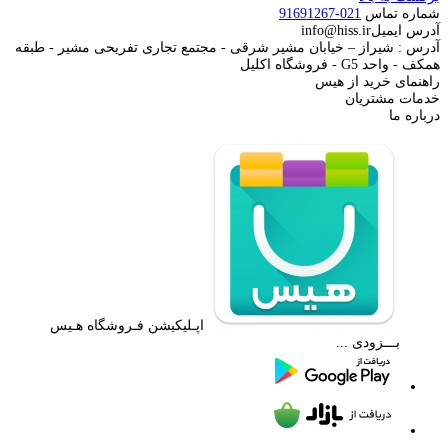
شماره تماس
021-91691267
آدرس ایمیل
info@hiss.ir
آدرس : شیراز – خیابان مشیر شرقی - مجتمع تجاری تفریحی مشیر - طبقه
همکف - واحد G5 - فروشگاه اکلیل
راهنمای خرید از هیس
خدمات مشتریان
درباره ما
اپـلیکیشن فـروشگاه هـیس
بـــزودی ...