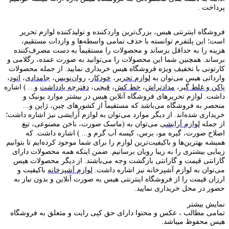
پرداخت .
فروشگاه اینترنتی هیس، بزرگ‌ترین وارد‌کننده و تولید‌کننده لوازم تحریر
است؛ این پلتفرم توانسته با حذف تمامی واسطه‌ها و واردات مستقیم،
هزینه را به حداقل برساند و محصولات را مستقیماً به دست مصرف‌کننده
برساند. همچنین شما این محصولات را می‌توانید به صورت عمده، رگلامی و
کارتونی با تخفیف ویژه فروشگاه هیس خریداری نمایید. از جمله محصولات
وارداتی هیس می‌توان به
لوازم تحریر
،
خودکار
،
روان‌نویس
،
جامدادی
،
اتود
،
پاکن و غلط گیر
،
مدادتراش
،
خط کش
،
قیچی
،
دفترچه یادداشت
و... ) اشاره
داشت. لوازم تحریر‌های فروشگاه آنلاین هیس در بیشتر موارد یونیک و
منحصر به فروشگاه می‌باشد که مستقیماً از کشور‌های چین، ژاپن و...
خریداری شده‌اند. از دیگر موارد می‌توان به لوازم آرایشی نیز اشاره داشت؛
از جمله
لوازم آرایشی
می‌توان به (ماسک صورت، ناخن مصنوعی، تیغ
اصلاح صورت، گیره مو، برس، کیسه آب گرم و... ) اشاره داشت. که
همیشه بهترین‌ها و باکیفیت‌ترین لوازم را برای شما موجود کرده‌ایم تا بتوانیم
زیبایی بیشتری را به زیبا رویان برسانیم. ضمن اینکه همه محصولات دارای
گارانتی قیمت و گارانتی بازگشت وجه می‌باشند. از دیگر محصولات هیس
می‌توان به لوازم آشپزخانه نیز اشاره داشت.
لوازم آشپزخانه
باکیفیت و
ارزان قیمت را از فروشگاه اینترنتی هیس به صورت آنلاین و بدون نیاز به
حضور در محل خریداری نمایید.
نمایش بیشتر
تمامی مطالب ، عکس و محتوا دارای حق کپی رایت و متعلق به فروشگاه
هیس محفوظ میباشد.