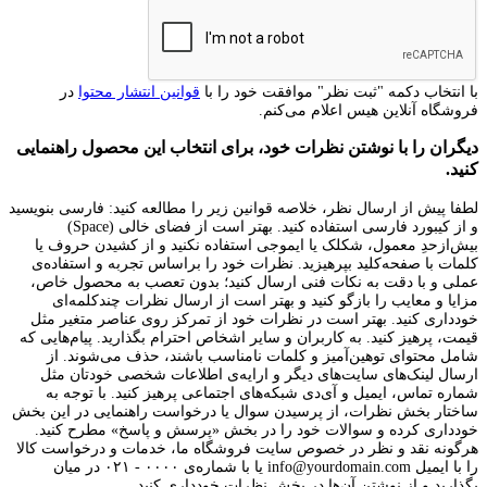
با انتخاب دکمه "ثبت نظر" موافقت خود را با
قوانین انتشار محتوا
در
فروشگاه آنلاین هیس اعلام می‌کنم.
دیگران را با نوشتن نظرات خود، برای انتخاب این محصول راهنمایی
کنید.
لطفا پیش از ارسال نظر، خلاصه قوانین زیر را مطالعه کنید: فارسی بنویسید
و از کیبورد فارسی استفاده کنید. بهتر است از فضای خالی (Space)
بیش‌از‌حدِ معمول، شکلک یا ایموجی استفاده نکنید و از کشیدن حروف یا
کلمات با صفحه‌کلید بپرهیزید. نظرات خود را براساس تجربه و استفاده‌ی
عملی و با دقت به نکات فنی ارسال کنید؛ بدون تعصب به محصول خاص،
مزایا و معایب را بازگو کنید و بهتر است از ارسال نظرات چندکلمه‌‌ای
خودداری کنید. بهتر است در نظرات خود از تمرکز روی عناصر متغیر مثل
قیمت، پرهیز کنید. به کاربران و سایر اشخاص احترام بگذارید. پیام‌هایی که
شامل محتوای توهین‌آمیز و کلمات نامناسب باشند، حذف می‌شوند. از
ارسال لینک‌های سایت‌های دیگر و ارایه‌ی اطلاعات شخصی خودتان مثل
شماره تماس، ایمیل و آی‌دی شبکه‌های اجتماعی پرهیز کنید. با توجه به
ساختار بخش نظرات، از پرسیدن سوال یا درخواست راهنمایی در این بخش
خودداری کرده و سوالات خود را در بخش «پرسش و پاسخ» مطرح کنید.
هرگونه نقد و نظر در خصوص سایت فروشگاه ما، خدمات و درخواست کالا
را با ایمیل info@yourdomain.com یا با شماره‌ی ۰۰۰۰ - ۰۲۱ در میان
بگذارید و از نوشتن آن‌ها در بخش نظرات خودداری کنید.