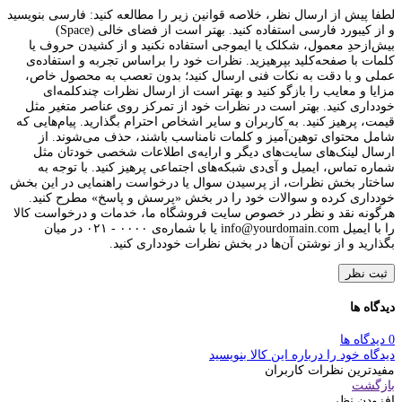
لطفا پیش از ارسال نظر، خلاصه قوانین زیر را مطالعه کنید: فارسی بنویسید
و از کیبورد فارسی استفاده کنید. بهتر است از فضای خالی (Space)
بیش‌از‌حدِ معمول، شکلک یا ایموجی استفاده نکنید و از کشیدن حروف یا
کلمات با صفحه‌کلید بپرهیزید. نظرات خود را براساس تجربه و استفاده‌ی
عملی و با دقت به نکات فنی ارسال کنید؛ بدون تعصب به محصول خاص،
مزایا و معایب را بازگو کنید و بهتر است از ارسال نظرات چندکلمه‌‌ای
خودداری کنید. بهتر است در نظرات خود از تمرکز روی عناصر متغیر مثل
قیمت، پرهیز کنید. به کاربران و سایر اشخاص احترام بگذارید. پیام‌هایی که
شامل محتوای توهین‌آمیز و کلمات نامناسب باشند، حذف می‌شوند. از
ارسال لینک‌های سایت‌های دیگر و ارایه‌ی اطلاعات شخصی خودتان مثل
شماره تماس، ایمیل و آی‌دی شبکه‌های اجتماعی پرهیز کنید. با توجه به
ساختار بخش نظرات، از پرسیدن سوال یا درخواست راهنمایی در این بخش
خودداری کرده و سوالات خود را در بخش «پرسش و پاسخ» مطرح کنید.
هرگونه نقد و نظر در خصوص سایت فروشگاه ما، خدمات و درخواست کالا
را با ایمیل info@yourdomain.com یا با شماره‌ی ۰۰۰۰ - ۰۲۱ در میان
بگذارید و از نوشتن آن‌ها در بخش نظرات خودداری کنید.
ثبت نظر
دیدگاه ها
0 دیدگاه ها
دیدگاه خود را درباره این کالا بنویسید
مفیدترین نظرات کاربران
بازگشت
افزودن نظر