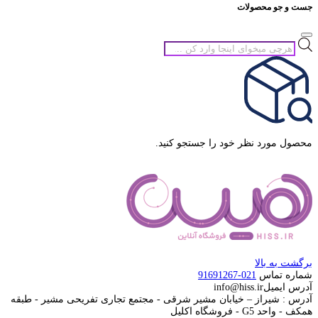
جست و جو محصولات
جستجوی
محصولات
محصول مورد نظر خود را جستجو کنید.
برگشت به بالا
شماره تماس
021-91691267
آدرس ایمیل
info@hiss.ir
آدرس : شیراز – خیابان مشیر شرقی - مجتمع تجاری تفریحی مشیر - طبقه
همکف - واحد G5 - فروشگاه اکلیل