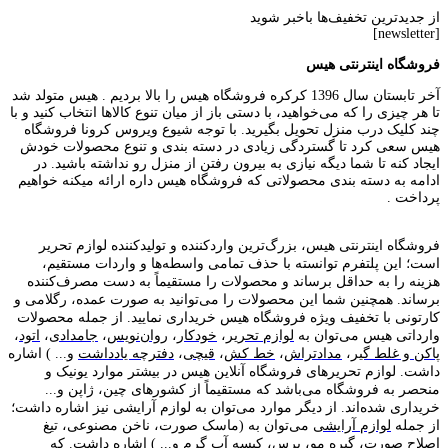
از جدیدترین تخفیف‌ها باخبر شوید
[newsletter]
فروشگاه اینترنتی هیس
آخر تابستان سال 1396 کرکره فروشگاه هیس را بالا بردیم . هیس متولد شد
تا هر چیزی را که می‌خواهید، با دستی باز از میان تنوع کالاها انتخاب کنید و با
چند کلیک درب منزل تحویل بگیرید. با توجه شیوع ویروس کرونا فروشگاه
هیس سعی کرد تا گستردگی زیادی در دسته بندی و تنوع محصولات خودش
ایجاد کنه تا شما دیگه نیازی به بیرون رفتن از منزل رو نداشته باشید. در
ادامه به دسته بندی محصولاتی که فروشگاه هیس داره ارائه میکنه خواهیم
پرداخت .
فروشگاه اینترنتی هیس، بزرگ‌ترین وارد‌کننده و تولید‌کننده لوازم تحریر
است؛ این پلتفرم توانسته با حذف تمامی واسطه‌ها و واردات مستقیم،
هزینه را به حداقل برساند و محصولات را مستقیماً به دست مصرف‌کننده
برساند. همچنین شما این محصولات را می‌توانید به صورت عمده، رگلامی و
کارتونی با تخفیف ویژه فروشگاه هیس خریداری نمایید. از جمله محصولات
وارداتی هیس می‌توان به
لوازم تحریر
،
خودکار
،
روان‌نویس
،
جامدادی
،
اتود
،
پاکن و غلط گیر
،
مدادتراش
،
خط کش
،
قیچی
،
دفترچه یادداشت
و... ) اشاره
داشت. لوازم تحریر‌های فروشگاه آنلاین هیس در بیشتر موارد یونیک و
منحصر به فروشگاه می‌باشد که مستقیماً از کشور‌های چین، ژاپن و...
خریداری شده‌اند. از دیگر موارد می‌توان به لوازم آرایشی نیز اشاره داشت؛
از جمله
لوازم آرایشی
می‌توان به (ماسک صورت، ناخن مصنوعی، تیغ
اصلاح صورت، گیره مو، برس، کیسه آب گرم و... ) اشاره داشت. که