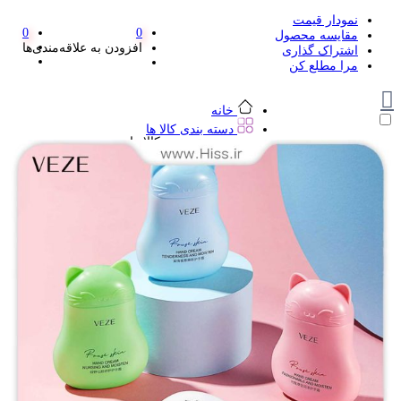
نمودار قیمت
0
0
مقایسه محصول
افزودن به علاقه‌مندی‌ها
اشتراک گذاری
مرا مطلع کن
خانه
دسته بندی کالا ها
دسته بندی کالا ها
لوازم تحریر و هنر
لوازم تحریر و هنر
مداد
پاک کن و غلط گیر
مداد تراش
اتود و نوک
روان نویس فانتزی
خودکار و خودکار فشاری
ماژیک ها
دفترچه یادداشت
استیکر
استیک نوت
خط کش و گونیا
کیف غذا
کوله پشتی
چسب
کاتر فانتزی
بوک مارک
ماشین حساب
قیچی