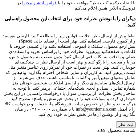
با انتخاب دکمه "ثبت نظر" موافقت خود را با
قوانین انتشار محتوا
در
فروشگاه آنلاین هیس اعلام می‌کنم.
دیگران را با نوشتن نظرات خود، برای انتخاب این محصول راهنمایی
کنید.
لطفا پیش از ارسال نظر، خلاصه قوانین زیر را مطالعه کنید: فارسی بنویسید
و از کیبورد فارسی استفاده کنید. بهتر است از فضای خالی (Space)
بیش‌از‌حدِ معمول، شکلک یا ایموجی استفاده نکنید و از کشیدن حروف یا
کلمات با صفحه‌کلید بپرهیزید. نظرات خود را براساس تجربه و استفاده‌ی
عملی و با دقت به نکات فنی ارسال کنید؛ بدون تعصب به محصول خاص،
مزایا و معایب را بازگو کنید و بهتر است از ارسال نظرات چندکلمه‌‌ای
خودداری کنید. بهتر است در نظرات خود از تمرکز روی عناصر متغیر مثل
قیمت، پرهیز کنید. به کاربران و سایر اشخاص احترام بگذارید. پیام‌هایی که
شامل محتوای توهین‌آمیز و کلمات نامناسب باشند، حذف می‌شوند. از
ارسال لینک‌های سایت‌های دیگر و ارایه‌ی اطلاعات شخصی خودتان مثل
شماره تماس، ایمیل و آی‌دی شبکه‌های اجتماعی پرهیز کنید. با توجه به
ساختار بخش نظرات، از پرسیدن سوال یا درخواست راهنمایی در این بخش
خودداری کرده و سوالات خود را در بخش «پرسش و پاسخ» مطرح کنید.
هرگونه نقد و نظر در خصوص سایت فروشگاه ما، خدمات و درخواست کالا
را با ایمیل info@yourdomain.com یا با شماره‌ی ۰۰۰۰ - ۰۲۱ در میان
بگذارید و از نوشتن آن‌ها در بخش نظرات خودداری کنید.
ثبت نظر
شناسه محصول:
5169