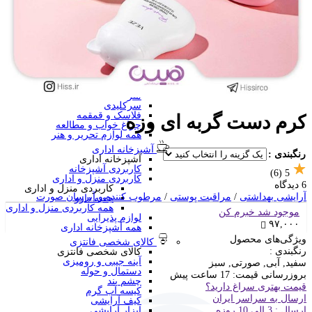
منگنه فانتزی
سرگرمی و آموزشی
فانتزی ها
برچسب استیکری
کاور A4 و پوشه فانتزی
جامدادی
تخته وایت برد
تخته شاسی
ساعت رومیزی
متر
سرکلیدی
فلاسک و قمقمه
کرم دست گربه ای وزه
چراغ خواب و مطالعه
همه لوازم تحریر و هنر
آشپزخانه اداری
رنگبندی :
آشپزخانه اداری
کاربردی آشپزخانه
(6)
5
کاربردی منزل و اداری
6 دیدگاه
کاربردی منزل و اداری
آرایشی بهداشتی
/
مراقبت پوستی
/
مرطوب کننده و آبرسان صورت
جعبه دارو
همه کاربردی منزل و اداری
موجود شد خبرم کن
لوازم پذیرایی
۹۷,۰۰۰
همه آشپزخانه اداری
ویژگی‌های محصول
کالای شخصی فانتزی
رنگبندی :
کالای شخصی فانتزی
آینه جیبی و رومیزی
سفید, آبی, صورتی, سبز
دستمال و حوله
بروزرسانی قیمت:
17 ساعت پیش
چشم بند
قیمت بهتری سراغ دارید؟
کیسه آب گرم
ارسال به سراسر ایران
کیف آرایشی
ارسال : 3 الی 10 روزه
ابزار آرایشی