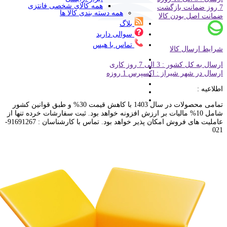
همه کالای شخصی فانتزی
7 روز ضمانت بازگشت
همه دسته بندی کالا ها
ضمانت اصل بودن کالا
بلاگ
سوالی دارید
تماس با هیس
شرایط ارسال کالا
ارسال به کل کشور : 3 الی 7 روز کاری
ارسال در شهر شیراز : اکسپرس 1 روزه
اطلاعیه :
تمامی محصولات در سال 1403 با کاهش قیمت 30% و طبق قوانین کشور
شامل 10% مالیات بر ارزش افزونه خواهد بود. ثبت سفارشات خرده تنها از
عاملیت های فروش امکان پذیر خواهد بود. تماس با کارشناسان : 91691267-
021