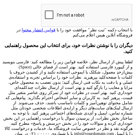
با انتخاب دکمه "ثبت نظر" موافقت خود را با
قوانین انتشار محتوا
در
فروشگاه آنلاین هیس اعلام می‌کنم.
دیگران را با نوشتن نظرات خود، برای انتخاب این محصول راهنمایی
کنید.
لطفا پیش از ارسال نظر، خلاصه قوانین زیر را مطالعه کنید: فارسی بنویسید
و از کیبورد فارسی استفاده کنید. بهتر است از فضای خالی (Space)
بیش‌از‌حدِ معمول، شکلک یا ایموجی استفاده نکنید و از کشیدن حروف یا
کلمات با صفحه‌کلید بپرهیزید. نظرات خود را براساس تجربه و استفاده‌ی
عملی و با دقت به نکات فنی ارسال کنید؛ بدون تعصب به محصول خاص،
مزایا و معایب را بازگو کنید و بهتر است از ارسال نظرات چندکلمه‌‌ای
خودداری کنید. بهتر است در نظرات خود از تمرکز روی عناصر متغیر مثل
قیمت، پرهیز کنید. به کاربران و سایر اشخاص احترام بگذارید. پیام‌هایی که
شامل محتوای توهین‌آمیز و کلمات نامناسب باشند، حذف می‌شوند. از
ارسال لینک‌های سایت‌های دیگر و ارایه‌ی اطلاعات شخصی خودتان مثل
شماره تماس، ایمیل و آی‌دی شبکه‌های اجتماعی پرهیز کنید. با توجه به
ساختار بخش نظرات، از پرسیدن سوال یا درخواست راهنمایی در این بخش
خودداری کرده و سوالات خود را در بخش «پرسش و پاسخ» مطرح کنید.
هرگونه نقد و نظر در خصوص سایت فروشگاه ما، خدمات و درخواست کالا
را با ایمیل info@yourdomain.com یا با شماره‌ی ۰۰۰۰ - ۰۲۱ در میان