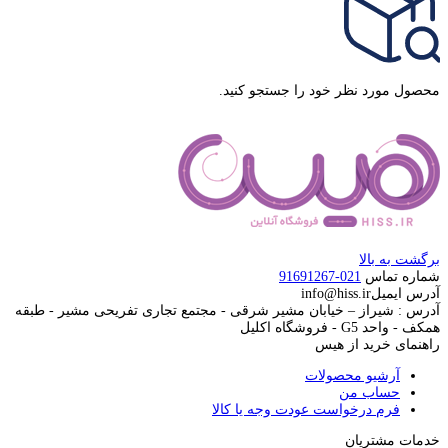
محصول مورد نظر خود را جستجو کنید.
برگشت به بالا
شماره تماس
021-91691267
آدرس ایمیل
info@hiss.ir
آدرس : شیراز – خیابان مشیر شرقی - مجتمع تجاری تفریحی مشیر - طبقه
همکف - واحد G5 - فروشگاه اکلیل
راهنمای خرید از هیس
آرشیو محصولات
حساب من
فرم درخواست عودت وجه یا کالا
خدمات مشتریان