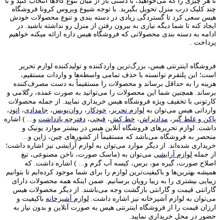
تا هر چیزی را که می‌خواهید، با دستی باز از میان تنوع کالاها انتخاب کنید و با
چند کلیک درب منزل تحویل بگیرید. با توجه شیوع ویروس کرونا فروشگاه
هیس سعی کرد تا گستردگی زیادی در دسته بندی و تنوع محصولات خودش
ایجاد کنه تا شما دیگه نیازی به بیرون رفتن از منزل رو نداشته باشید. در
ادامه به دسته بندی محصولاتی که فروشگاه هیس داره ارائه میکنه خواهیم
پرداخت .
فروشگاه اینترنتی هیس، بزرگ‌ترین وارد‌کننده و تولید‌کننده لوازم تحریر
است؛ این پلتفرم توانسته با حذف تمامی واسطه‌ها و واردات مستقیم،
هزینه را به حداقل برساند و محصولات را مستقیماً به دست مصرف‌کننده
برساند. همچنین شما این محصولات را می‌توانید به صورت عمده، رگلامی و
کارتونی با تخفیف ویژه فروشگاه هیس خریداری نمایید. از جمله محصولات
وارداتی هیس می‌توان به
لوازم تحریر
،
خودکار
،
روان‌نویس
،
جامدادی
،
اتود
،
پاکن و غلط گیر
،
مدادتراش
،
خط کش
،
قیچی
،
دفترچه یادداشت
و... ) اشاره
داشت. لوازم تحریر‌های فروشگاه آنلاین هیس در بیشتر موارد یونیک و
منحصر به فروشگاه می‌باشد که مستقیماً از کشور‌های چین، ژاپن و...
خریداری شده‌اند. از دیگر موارد می‌توان به لوازم آرایشی نیز اشاره داشت؛
از جمله
لوازم آرایشی
می‌توان به (ماسک صورت، ناخن مصنوعی، تیغ
اصلاح صورت، گیره مو، برس، کیسه آب گرم و... ) اشاره داشت. که
همیشه بهترین‌ها و باکیفیت‌ترین لوازم را برای شما موجود کرده‌ایم تا بتوانیم
زیبایی بیشتری را به زیبا رویان برسانیم. ضمن اینکه همه محصولات دارای
گارانتی قیمت و گارانتی بازگشت وجه می‌باشند. از دیگر محصولات هیس
می‌توان به لوازم آشپزخانه نیز اشاره داشت.
لوازم آشپزخانه
باکیفیت و
ارزان قیمت را از فروشگاه اینترنتی هیس به صورت آنلاین و بدون نیاز به
حضور در محل خریداری نمایید.