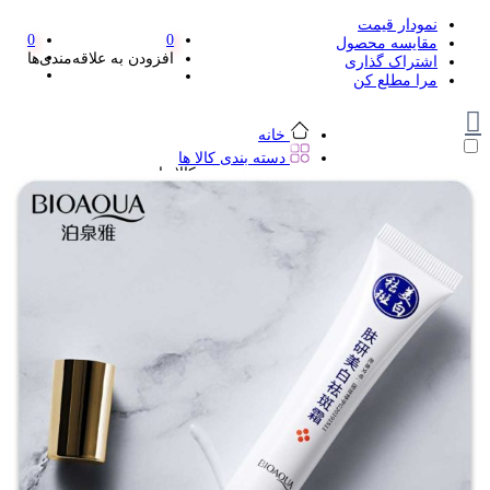
نمودار قیمت
0
0
مقایسه محصول
افزودن به علاقه‌مندی‌ها
اشتراک گذاری
مرا مطلع کن
خانه
دسته بندی کالا ها
دسته بندی کالا ها
لوازم تحریر و هنر
لوازم تحریر و هنر
مداد
پاک کن و غلط گیر
مداد تراش
اتود و نوک
روان نویس فانتزی
خودکار و خودکار فشاری
ماژیک ها
دفترچه یادداشت
استیکر
استیک نوت
خط کش و گونیا
کیف غذا
کوله پشتی
چسب
کاتر فانتزی
بوک مارک
ماشین حساب
قیچی