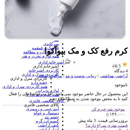
منگنه فانتزی
سرگرمی و آموزشی
فانتزی ها
برچسب استیکری
کاور A4 و پوشه فانتزی
جامدادی
تخته وایت برد
تخته شاسی
ساعت رومیزی
متر
سرکلیدی
فلاسک و قمقمه
کرم رفع کک و مک بیوآکوا
چراغ خواب و مطالعه
همه لوازم تحریر و هنر
آشپزخانه اداری
(4)
5
آشپزخانه اداری
کاربردی آشپزخانه
4 دیدگاه
کاربردی منزل و اداری
آرایشی بهداشتی
/
زیبایی پوست و مو
/
مراقبت پوستی
کاربردی منزل و اداری
جعبه دارو
ناموجود
همه کاربردی منزل و اداری
لوازم پذیرایی
این محصول در حال حاضر موجود نمی باشد، اما می توانیداعلان را فعال
همه آشپزخانه اداری
کنید تا به محض موجود شدن به شما اطلاع دهیم
کالای شخصی فانتزی
کالای شخصی فانتزی
آینه جیبی و رومیزی
موجود شد خبرم کن
دستمال و حوله
۱۳۶,۰۰۰
چشم بند
بروزرسانی قیمت:
3 ماه پیش
کیسه آب گرم
کیف آرایشی
قیمت بهتری سراغ دارید؟
ابزار آرایشی