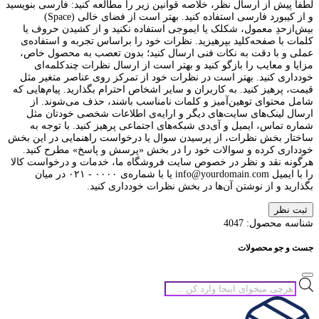
لطفا پیش از ارسال نظر، خلاصه قوانین زیر را مطالعه کنید: فارسی بنویسید
و از کیبورد فارسی استفاده کنید. بهتر است از فضای خالی (Space)
بیش‌از‌حدِ معمول، شکلک یا ایموجی استفاده نکنید و از کشیدن حروف یا
کلمات با صفحه‌کلید بپرهیزید. نظرات خود را براساس تجربه و استفاده‌ی
عملی و با دقت به نکات فنی ارسال کنید؛ بدون تعصب به محصول خاص،
مزایا و معایب را بازگو کنید و بهتر است از ارسال نظرات چندکلمه‌‌ای
خودداری کنید. بهتر است در نظرات خود از تمرکز روی عناصر متغیر مثل
قیمت، پرهیز کنید. به کاربران و سایر اشخاص احترام بگذارید. پیام‌هایی که
شامل محتوای توهین‌آمیز و کلمات نامناسب باشند، حذف می‌شوند. از
ارسال لینک‌های سایت‌های دیگر و ارایه‌ی اطلاعات شخصی خودتان مثل
شماره تماس، ایمیل و آی‌دی شبکه‌های اجتماعی پرهیز کنید. با توجه به
ساختار بخش نظرات، از پرسیدن سوال یا درخواست راهنمایی در این بخش
خودداری کرده و سوالات خود را در بخش «پرسش و پاسخ» مطرح کنید.
هرگونه نقد و نظر در خصوص سایت فروشگاه ما، خدمات و درخواست کالا
را با ایمیل info@yourdomain.com یا با شماره‌ی ۰۰۰۰ - ۰۲۱ در میان
بگذارید و از نوشتن آن‌ها در بخش نظرات خودداری کنید.
ثبت نظر
شناسه محصول:
4047
جست و جو محصولات
جستجوی
محصولات