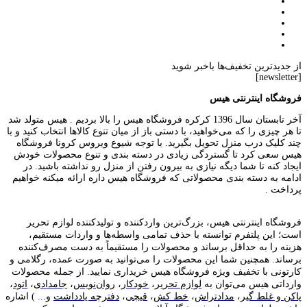
از جدیدترین تخفیف‌ها باخبر شوید
[newsletter]
فروشگاه اینترنتی هیس
آخر تابستان سال 1396 کرکره فروشگاه هیس را بالا بردیم . هیس متولد شد
تا هر چیزی را که می‌خواهید، با دستی باز از میان تنوع کالاها انتخاب کنید و با
چند کلیک درب منزل تحویل بگیرید. با توجه شیوع ویروس کرونا فروشگاه
هیس سعی کرد تا گستردگی زیادی در دسته بندی و تنوع محصولات خودش
ایجاد کنه تا شما دیگه نیازی به بیرون رفتن از منزل رو نداشته باشید. در
ادامه به دسته بندی محصولاتی که فروشگاه هیس داره ارائه میکنه خواهیم
پرداخت .
فروشگاه اینترنتی هیس، بزرگ‌ترین وارد‌کننده و تولید‌کننده لوازم تحریر
است؛ این پلتفرم توانسته با حذف تمامی واسطه‌ها و واردات مستقیم،
هزینه را به حداقل برساند و محصولات را مستقیماً به دست مصرف‌کننده
برساند. همچنین شما این محصولات را می‌توانید به صورت عمده، رگلامی و
کارتونی با تخفیف ویژه فروشگاه هیس خریداری نمایید. از جمله محصولات
وارداتی هیس می‌توان به
لوازم تحریر
،
خودکار
،
روان‌نویس
،
جامدادی
،
اتود
،
پاکن و غلط گیر
،
مدادتراش
،
خط کش
،
قیچی
،
دفترچه یادداشت
و... ) اشاره