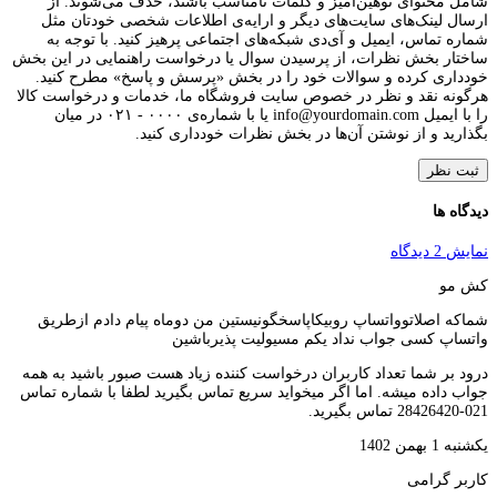
شامل محتوای توهین‌آمیز و کلمات نامناسب باشند، حذف می‌شوند. از
ارسال لینک‌های سایت‌های دیگر و ارایه‌ی اطلاعات شخصی خودتان مثل
شماره تماس، ایمیل و آی‌دی شبکه‌های اجتماعی پرهیز کنید. با توجه به
ساختار بخش نظرات، از پرسیدن سوال یا درخواست راهنمایی در این بخش
خودداری کرده و سوالات خود را در بخش «پرسش و پاسخ» مطرح کنید.
هرگونه نقد و نظر در خصوص سایت فروشگاه ما، خدمات و درخواست کالا
را با ایمیل info@yourdomain.com یا با شماره‌ی ۰۰۰۰ - ۰۲۱ در میان
بگذارید و از نوشتن آن‌ها در بخش نظرات خودداری کنید.
ثبت نظر
دیدگاه ها
نمایش 2 دیدگاه
کش مو
شماکه اصلاتوواتساپ روبیکاپاسخگو‌نیستین من دوماه پیام دادم ازطریق
واتساپ کسی جواب نداد یکم مسیولیت پذیرباشین
درود بر شما تعداد کاربران درخواست کننده زیاد هست صبور باشید به همه
جواب داده میشه. اما اگر میخواید سریع تماس بگیرید لطفا با شماره تماس
021-28426420 تماس بگیرید.
یکشنبه 1 بهمن 1402
کاربر گرامی