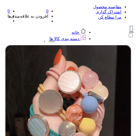
مقایسه محصول
0
0
اشتراک گذاری
افزودن به علاقه‌مندی‌ها
مرا مطلع کن
خانه
دسته بندی کالا ها
دسته بندی کالا ها
لوازم تحریر و هنر
لوازم تحریر و هنر
مداد
پاک کن و غلط گیر
مداد تراش
اتود و نوک
روان نویس فانتزی
خودکار و خودکار فشاری
ماژیک ها
دفترچه یادداشت
استیکر
استیک نوت
خط کش و گونیا
کیف غذا
کوله پشتی
چسب
کاتر فانتزی
بوک مارک
ماشین حساب
قیچی
منگنه فانتزی