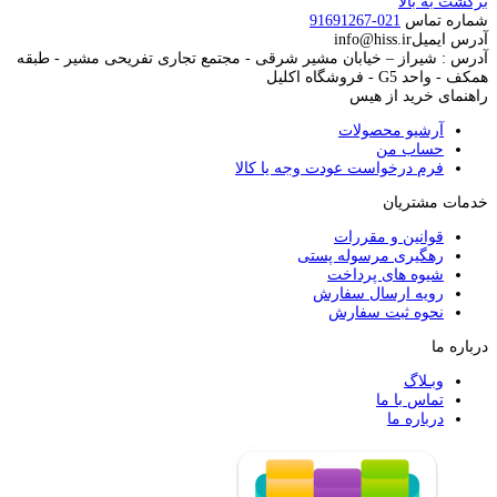
برگشت به بالا
شماره تماس
021-91691267
آدرس ایمیل
info@hiss.ir
آدرس : شیراز – خیابان مشیر شرقی - مجتمع تجاری تفریحی مشیر - طبقه
همکف - واحد G5 - فروشگاه اکلیل
راهنمای خرید از هیس
آرشیو محصولات
حساب من
فرم درخواست عودت وجه یا کالا
خدمات مشتریان
قوانین و مقررات
رهگیری مرسوله پستی
شیوه های پرداخت
رویه ارسال سفارش
نحوه ثبت سفارش
درباره ما
وبـلاگ
تماس با ما
درباره ما