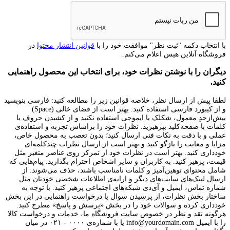
با انتخاب دکمه "ثبت نظر" موافقت خود را با
قوانین انتشار محتوا
در
فروشگاه آنلاین هیس اعلام می‌کنم.
دیگران را با نوشتن نظرات خود، برای انتخاب این محصول راهنمایی
کنید.
لطفا پیش از ارسال نظر، خلاصه قوانین زیر را مطالعه کنید: فارسی بنویسید
و از کیبورد فارسی استفاده کنید. بهتر است از فضای خالی (Space)
بیش‌از‌حدِ معمول، شکلک یا ایموجی استفاده نکنید و از کشیدن حروف یا
کلمات با صفحه‌کلید بپرهیزید. نظرات خود را براساس تجربه و استفاده‌ی
عملی و با دقت به نکات فنی ارسال کنید؛ بدون تعصب به محصول خاص،
مزایا و معایب را بازگو کنید و بهتر است از ارسال نظرات چندکلمه‌‌ای
خودداری کنید. بهتر است در نظرات خود از تمرکز روی عناصر متغیر مثل
قیمت، پرهیز کنید. به کاربران و سایر اشخاص احترام بگذارید. پیام‌هایی که
شامل محتوای توهین‌آمیز و کلمات نامناسب باشند، حذف می‌شوند. از
ارسال لینک‌های سایت‌های دیگر و ارایه‌ی اطلاعات شخصی خودتان مثل
شماره تماس، ایمیل و آی‌دی شبکه‌های اجتماعی پرهیز کنید. با توجه به
ساختار بخش نظرات، از پرسیدن سوال یا درخواست راهنمایی در این بخش
خودداری کرده و سوالات خود را در بخش «پرسش و پاسخ» مطرح کنید.
هرگونه نقد و نظر در خصوص سایت فروشگاه ما، خدمات و درخواست کالا
را با ایمیل info@yourdomain.com یا با شماره‌ی ۰۰۰۰ - ۰۲۱ در میان