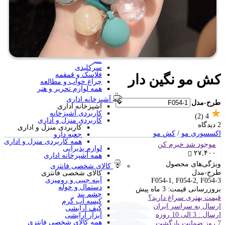
سرگرمی و آموزشی
فانتزی ها
برچسب استیکری
کاور A4 و پوشه فانتزی
جامدادی
تخته وایت برد
تخته شاسی
ساعت رومیزی
متر
سرکلیدی
فلاسک و قمقمه
کش مو نگین دار
چراغ خواب و مطالعه
همه لوازم تحریر و هنر
آشپزخانه اداری
طرح-مدل
آشپزخانه اداری
کاربردی آشپزخانه
(2)
4
کاربردی منزل و اداری
2 دیدگاه
کاربردی منزل و اداری
اکسسوری مو
/
کش مو
جعبه دارو
همه کاربردی منزل و اداری
موجود شد خبرم کن
لوازم پذیرایی
۲۷,۴۰۰
همه آشپزخانه اداری
ویژگی‌های محصول
کالای شخصی فانتزی
طرح-مدل
کالای شخصی فانتزی
آینه جیبی و رومیزی
F054-1, F054-2, F054-3
دستمال و حوله
بروزرسانی قیمت:
3 ماه پیش
چشم بند
قیمت بهتری سراغ دارید؟
کیسه آب گرم
ارسال به سراسر ایران
کیف آرایشی
ارسال : 3 الی 10 روزه
ابزار آرایشی
همه کالای شخصی فانتزی
7 روز ضمانت بازگشت