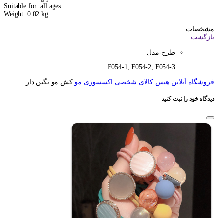
Suitable for: all ages
Weight: 0.02 kg
مشخصات
بازگشت
طرح-مدل
F054-1, F054-2, F054-3
فروشگاه آنلاین هیس
کالای شخصی
اکسسوری مو
کش مو نگین دار
دیدگاه خود را ثبت کنید