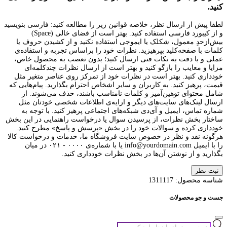
کنید.
لطفا پیش از ارسال نظر، خلاصه قوانین زیر را مطالعه کنید: فارسی بنویسید
و از کیبورد فارسی استفاده کنید. بهتر است از فضای خالی (Space)
بیش‌از‌حدِ معمول، شکلک یا ایموجی استفاده نکنید و از کشیدن حروف یا
کلمات با صفحه‌کلید بپرهیزید. نظرات خود را براساس تجربه و استفاده‌ی
عملی و با دقت به نکات فنی ارسال کنید؛ بدون تعصب به محصول خاص،
مزایا و معایب را بازگو کنید و بهتر است از ارسال نظرات چندکلمه‌‌ای
خودداری کنید. بهتر است در نظرات خود از تمرکز روی عناصر متغیر مثل
قیمت، پرهیز کنید. به کاربران و سایر اشخاص احترام بگذارید. پیام‌هایی که
شامل محتوای توهین‌آمیز و کلمات نامناسب باشند، حذف می‌شوند. از
ارسال لینک‌های سایت‌های دیگر و ارایه‌ی اطلاعات شخصی خودتان مثل
شماره تماس، ایمیل و آی‌دی شبکه‌های اجتماعی پرهیز کنید. با توجه به
ساختار بخش نظرات، از پرسیدن سوال یا درخواست راهنمایی در این بخش
خودداری کرده و سوالات خود را در بخش «پرسش و پاسخ» مطرح کنید.
هرگونه نقد و نظر در خصوص سایت فروشگاه ما، خدمات و درخواست کالا
را با ایمیل info@yourdomain.com یا با شماره‌ی ۰۰۰۰ - ۰۲۱ در میان
بگذارید و از نوشتن آن‌ها در بخش نظرات خودداری کنید.
ثبت نظر
شناسه محصول:
1311117
جست و جو محصولات
جستجوی