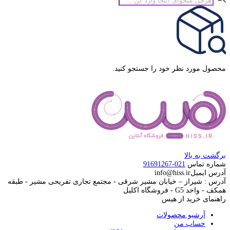
محصولات
محصول مورد نظر خود را جستجو کنید.
برگشت به بالا
شماره تماس
021-91691267
آدرس ایمیل
info@hiss.ir
آدرس : شیراز – خیابان مشیر شرقی - مجتمع تجاری تفریحی مشیر - طبقه
همکف - واحد G5 - فروشگاه اکلیل
راهنمای خرید از هیس
آرشیو محصولات
حساب من