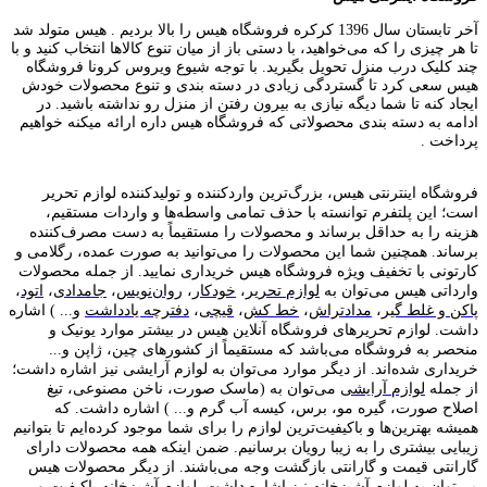
آخر تابستان سال 1396 کرکره فروشگاه هیس را بالا بردیم . هیس متولد شد
تا هر چیزی را که می‌خواهید، با دستی باز از میان تنوع کالاها انتخاب کنید و با
چند کلیک درب منزل تحویل بگیرید. با توجه شیوع ویروس کرونا فروشگاه
هیس سعی کرد تا گستردگی زیادی در دسته بندی و تنوع محصولات خودش
ایجاد کنه تا شما دیگه نیازی به بیرون رفتن از منزل رو نداشته باشید. در
ادامه به دسته بندی محصولاتی که فروشگاه هیس داره ارائه میکنه خواهیم
پرداخت .
فروشگاه اینترنتی هیس، بزرگ‌ترین وارد‌کننده و تولید‌کننده لوازم تحریر
است؛ این پلتفرم توانسته با حذف تمامی واسطه‌ها و واردات مستقیم،
هزینه را به حداقل برساند و محصولات را مستقیماً به دست مصرف‌کننده
برساند. همچنین شما این محصولات را می‌توانید به صورت عمده، رگلامی و
کارتونی با تخفیف ویژه فروشگاه هیس خریداری نمایید. از جمله محصولات
وارداتی هیس می‌توان به
لوازم تحریر
،
خودکار
،
روان‌نویس
،
جامدادی
،
اتود
،
پاکن و غلط گیر
،
مدادتراش
،
خط کش
،
قیچی
،
دفترچه یادداشت
و... ) اشاره
داشت. لوازم تحریر‌های فروشگاه آنلاین هیس در بیشتر موارد یونیک و
منحصر به فروشگاه می‌باشد که مستقیماً از کشور‌های چین، ژاپن و...
خریداری شده‌اند. از دیگر موارد می‌توان به لوازم آرایشی نیز اشاره داشت؛
از جمله
لوازم آرایشی
می‌توان به (ماسک صورت، ناخن مصنوعی، تیغ
اصلاح صورت، گیره مو، برس، کیسه آب گرم و... ) اشاره داشت. که
همیشه بهترین‌ها و باکیفیت‌ترین لوازم را برای شما موجود کرده‌ایم تا بتوانیم
زیبایی بیشتری را به زیبا رویان برسانیم. ضمن اینکه همه محصولات دارای
گارانتی قیمت و گارانتی بازگشت وجه می‌باشند. از دیگر محصولات هیس
می‌توان به لوازم آشپزخانه نیز اشاره داشت.
لوازم آشپزخانه
باکیفیت و