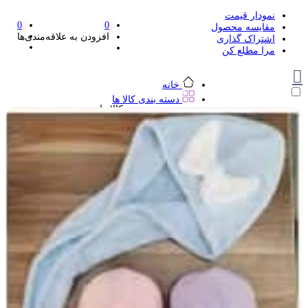
نمودار قیمت
0
0
مقایسه محصول
افزودن به علاقه‌مندی‌ها
اشتراک گذاری
مرا مطلع کن
خانه
دسته بندی کالا ها
دسته بندی کالا ها
لوازم تحریر و هنر
لوازم تحریر و هنر
مداد
پاک کن و غلط گیر
مداد تراش
اتود و نوک
روان نویس فانتزی
خودکار و خودکار فشاری
ماژیک ها
دفترچه یادداشت
استیکر
استیک نوت
خط کش و گونیا
کیف غذا
کوله پشتی
چسب
کاتر فانتزی
بوک مارک
ماشین حساب
قیچی