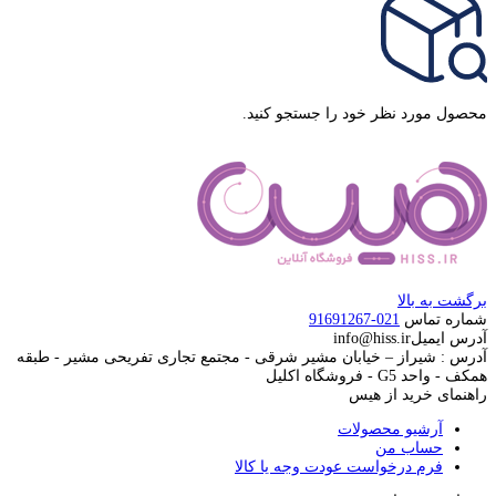
محصول مورد نظر خود را جستجو کنید.
برگشت به بالا
شماره تماس
021-91691267
آدرس ایمیل
info@hiss.ir
آدرس : شیراز – خیابان مشیر شرقی - مجتمع تجاری تفریحی مشیر - طبقه
همکف - واحد G5 - فروشگاه اکلیل
راهنمای خرید از هیس
آرشیو محصولات
حساب من
فرم درخواست عودت وجه یا کالا