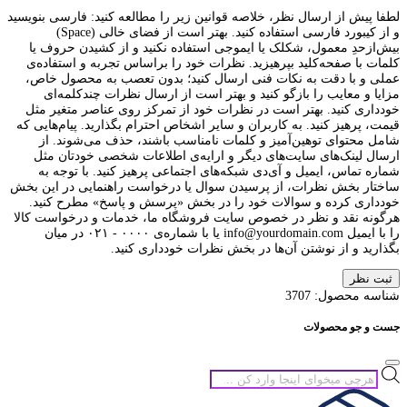
لطفا پیش از ارسال نظر، خلاصه قوانین زیر را مطالعه کنید: فارسی بنویسید
و از کیبورد فارسی استفاده کنید. بهتر است از فضای خالی (Space)
بیش‌از‌حدِ معمول، شکلک یا ایموجی استفاده نکنید و از کشیدن حروف یا
کلمات با صفحه‌کلید بپرهیزید. نظرات خود را براساس تجربه و استفاده‌ی
عملی و با دقت به نکات فنی ارسال کنید؛ بدون تعصب به محصول خاص،
مزایا و معایب را بازگو کنید و بهتر است از ارسال نظرات چندکلمه‌‌ای
خودداری کنید. بهتر است در نظرات خود از تمرکز روی عناصر متغیر مثل
قیمت، پرهیز کنید. به کاربران و سایر اشخاص احترام بگذارید. پیام‌هایی که
شامل محتوای توهین‌آمیز و کلمات نامناسب باشند، حذف می‌شوند. از
ارسال لینک‌های سایت‌های دیگر و ارایه‌ی اطلاعات شخصی خودتان مثل
شماره تماس، ایمیل و آی‌دی شبکه‌های اجتماعی پرهیز کنید. با توجه به
ساختار بخش نظرات، از پرسیدن سوال یا درخواست راهنمایی در این بخش
خودداری کرده و سوالات خود را در بخش «پرسش و پاسخ» مطرح کنید.
هرگونه نقد و نظر در خصوص سایت فروشگاه ما، خدمات و درخواست کالا
را با ایمیل info@yourdomain.com یا با شماره‌ی ۰۰۰۰ - ۰۲۱ در میان
بگذارید و از نوشتن آن‌ها در بخش نظرات خودداری کنید.
ثبت نظر
شناسه محصول:
3707
جست و جو محصولات
جستجوی
محصولات