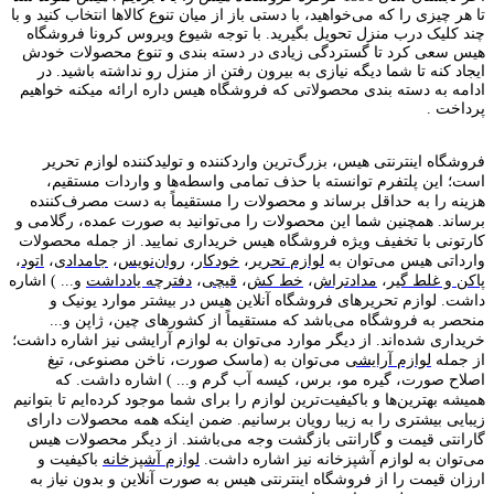
تا هر چیزی را که می‌خواهید، با دستی باز از میان تنوع کالاها انتخاب کنید و با
چند کلیک درب منزل تحویل بگیرید. با توجه شیوع ویروس کرونا فروشگاه
هیس سعی کرد تا گستردگی زیادی در دسته بندی و تنوع محصولات خودش
ایجاد کنه تا شما دیگه نیازی به بیرون رفتن از منزل رو نداشته باشید. در
ادامه به دسته بندی محصولاتی که فروشگاه هیس داره ارائه میکنه خواهیم
پرداخت .
فروشگاه اینترنتی هیس، بزرگ‌ترین وارد‌کننده و تولید‌کننده لوازم تحریر
است؛ این پلتفرم توانسته با حذف تمامی واسطه‌ها و واردات مستقیم،
هزینه را به حداقل برساند و محصولات را مستقیماً به دست مصرف‌کننده
برساند. همچنین شما این محصولات را می‌توانید به صورت عمده، رگلامی و
کارتونی با تخفیف ویژه فروشگاه هیس خریداری نمایید. از جمله محصولات
وارداتی هیس می‌توان به
لوازم تحریر
،
خودکار
،
روان‌نویس
،
جامدادی
،
اتود
،
پاکن و غلط گیر
،
مدادتراش
،
خط کش
،
قیچی
،
دفترچه یادداشت
و... ) اشاره
داشت. لوازم تحریر‌های فروشگاه آنلاین هیس در بیشتر موارد یونیک و
منحصر به فروشگاه می‌باشد که مستقیماً از کشور‌های چین، ژاپن و...
خریداری شده‌اند. از دیگر موارد می‌توان به لوازم آرایشی نیز اشاره داشت؛
از جمله
لوازم آرایشی
می‌توان به (ماسک صورت، ناخن مصنوعی، تیغ
اصلاح صورت، گیره مو، برس، کیسه آب گرم و... ) اشاره داشت. که
همیشه بهترین‌ها و باکیفیت‌ترین لوازم را برای شما موجود کرده‌ایم تا بتوانیم
زیبایی بیشتری را به زیبا رویان برسانیم. ضمن اینکه همه محصولات دارای
گارانتی قیمت و گارانتی بازگشت وجه می‌باشند. از دیگر محصولات هیس
می‌توان به لوازم آشپزخانه نیز اشاره داشت.
لوازم آشپزخانه
باکیفیت و
ارزان قیمت را از فروشگاه اینترنتی هیس به صورت آنلاین و بدون نیاز به