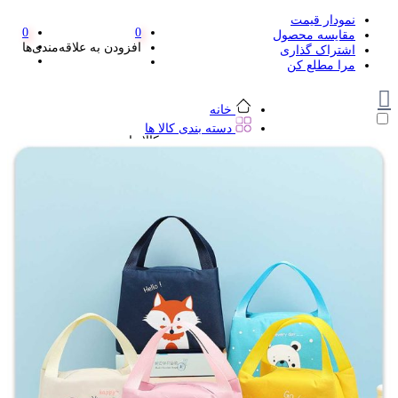
نمودار قیمت
0
0
مقایسه محصول
افزودن به علاقه‌مندی‌ها
اشتراک گذاری
مرا مطلع کن
خانه
دسته بندی کالا ها
دسته بندی کالا ها
لوازم تحریر و هنر
لوازم تحریر و هنر
مداد
پاک کن و غلط گیر
مداد تراش
اتود و نوک
روان نویس فانتزی
خودکار و خودکار فشاری
ماژیک ها
دفترچه یادداشت
استیکر
استیک نوت
خط کش و گونیا
کیف غذا
کوله پشتی
چسب
کاتر فانتزی
بوک مارک
ماشین حساب
قیچی