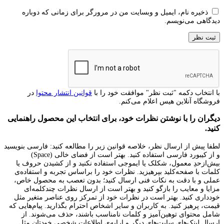
ذخیره نام، ایمیل و وبسایت من در مرورگر برای زمانی که دوباره
دیدگاهی می‌نویسم.
با انتخاب دکمه "ثبت نظر" موافقت خود را با
قوانین انتشار محتوا
در
فروشگاه آنلاین هیس اعلام می‌کنم.
دیگران را با نوشتن نظرات خود، برای انتخاب این محصول راهنمایی
کنید.
لطفا پیش از ارسال نظر، خلاصه قوانین زیر را مطالعه کنید: فارسی بنویسید
و از کیبورد فارسی استفاده کنید. بهتر است از فضای خالی (Space)
بیش‌از‌حدِ معمول، شکلک یا ایموجی استفاده نکنید و از کشیدن حروف یا
کلمات با صفحه‌کلید بپرهیزید. نظرات خود را براساس تجربه و استفاده‌ی
عملی و با دقت به نکات فنی ارسال کنید؛ بدون تعصب به محصول خاص،
مزایا و معایب را بازگو کنید و بهتر است از ارسال نظرات چندکلمه‌‌ای
خودداری کنید. بهتر است در نظرات خود از تمرکز روی عناصر متغیر مثل
قیمت، پرهیز کنید. به کاربران و سایر اشخاص احترام بگذارید. پیام‌هایی که
شامل محتوای توهین‌آمیز و کلمات نامناسب باشند، حذف می‌شوند. از
ارسال لینک‌های سایت‌های دیگر و ارایه‌ی اطلاعات شخصی خودتان مثل