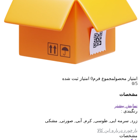
امتیاز محصول
مجموع فرم
0
امتیاز ثبت شده
0
/5
مشخصات
نمایش بیشتر
رنگبندی :
زرد, سرمه ایی, طوسی, کرم, آبی, صورتی, مشکی
بازخورد درباره این کالا
مشخصات