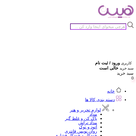
جستجوی
محصولات
ورود / ثبت نام
کاربری
خالی است
سبد خرید
سبد خرید
0
خانه
دسته بندی کالا ها
لوازم تحریر و هنر
مداد
پاک کن و غلط گیر
مداد تراش
اتود و نوک
روان نویس فانتزی
خودکار و خودکار فشاری