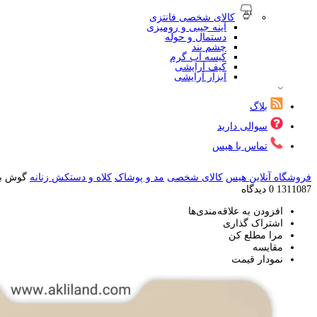
کالای شخصی فانتزی
آینه جیبی و رومیزی
دستمال و حوله
چشم بند
کیسه آب گرم
کیف آرایشی
ابزار آرایشی
بلاگ
سوالی دارید
تماس با هیس
فروشگاه آنلاین هیس
کالای شخصی
مد و پوشاک
کلاه و دستکش زنانه
گوش ب
1311087
0 دیدگاه
افزودن به علاقه‌مندی‌ها
اشتراک گذاری
مرا مطلع کن
مقایسه
نمودار قیمت