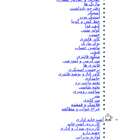
ماژیک ها
دفترچه یادداشت
استیکر
استیک نوت
خط کش و گونیا
کیف غذا
کوله پشتی
چسب
کاتر فانتزی
بوک مارک
ماشین حساب
قیچی
منگنه فانتزی
سرگرمی و آموزشی
فانتزی ها
برچسب استیکری
کاور A4 و پوشه فانتزی
جامدادی
تخته وایت برد
تخته شاسی
ساعت رومیزی
متر
سرکلیدی
فلاسک و قمقمه
چراغ خواب و مطالعه
آشپزخانه اداری
کاربردی آشپزخانه
کاربردی منزل و اداری
جعبه دارو
لوازم پذیرایی