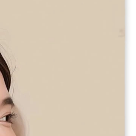
بازخورد درباره این کالا
گوش بند پشمی مدل خرسی
دسته بندی:
کالای شخصی
ویژگی‌های محصول
رنگبندی :
سفید, طوسی, مشکی
شرایط ارسال کالا
ارسال به کل کشور : 3 الی 7 روز کاری
ارسال در شهر شیراز : اکسپرس 1 روزه
اطلاعیه :
تمامی محصولات در سال 1403 با کاهش قیمت 30% و طبق قوانین کشور شامل 10% مالیات بر ارزش افزونه خواهد بود. ثبت سفارشات خرده تنها از عاملیت های فروش امکان پذیر خواهد بود. تماس با کارشناسان : 91691267-021