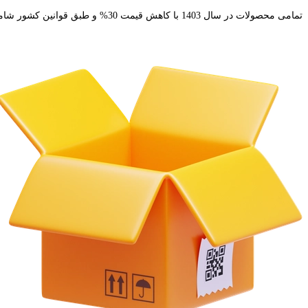
تمامی محصولات در سال 1403 با کاهش قیمت 30% و طبق قوانین کشور شامل 10% مالیات بر ارزش افزونه خواهد بود. ثبت سفارشات خرده تنها از عاملیت های فروش امکان پذیر خواهد بود. تماس با کارشناسان : 91691267-021