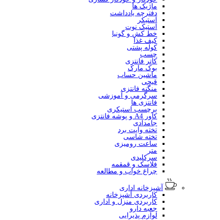
ماژیک ها
دفترچه یادداشت
استیکر
استیک نوت
خط کش و گونیا
کیف غذا
کوله پشتی
چسب
کاتر فانتزی
بوک مارک
ماشین حساب
قیچی
منگنه فانتزی
سرگرمی و آموزشی
فانتزی ها
برچسب استیکری
کاور A4 و پوشه فانتزی
جامدادی
تخته وایت برد
تخته شاسی
ساعت رومیزی
متر
سرکلیدی
فلاسک و قمقمه
چراغ خواب و مطالعه
آشپزخانه اداری
کاربردی آشپزخانه
کاربردی منزل و اداری
جعبه دارو
لوازم پذیرایی