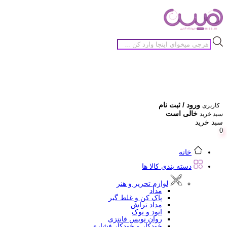
جستجوی
محصولات
ورود / ثبت نام
کاربری
خالی است
سبد خرید
سبد خرید
0
خانه
دسته بندی کالا ها
لوازم تحریر و هنر
مداد
پاک کن و غلط گیر
مداد تراش
اتود و نوک
روان نویس فانتزی
خودکار و خودکار فشاری