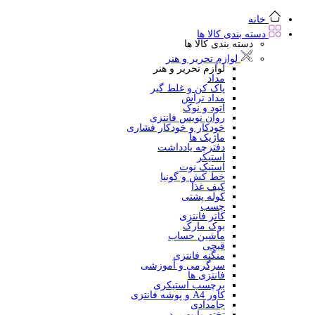
خانه
دسته بندی کالا ها
دسته بندی کالا ها
لوازم تحریر و هنر
لوازم تحریر و هنر
مداد
پاک کن و غلط گیر
مداد تراش
اتود و نوک
روان نویس فانتزی
خودکار و خودکار فشاری
ماژیک ها
دفترچه یادداشت
استیکر
استیک نوت
خط کش و گونیا
کیف غذا
کوله پشتی
چسب
کاتر فانتزی
بوک مارک
ماشین حساب
قیچی
منگنه فانتزی
سرگرمی و آموزشی
فانتزی ها
برچسب استیکری
کاور A4 و پوشه فانتزی
جامدادی
تخته وایت برد