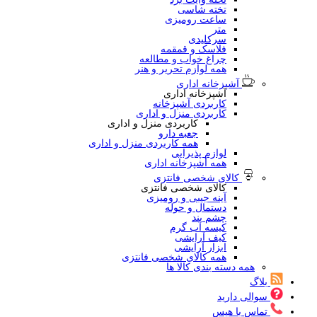
تخته شاسی
ساعت رومیزی
متر
سرکلیدی
فلاسک و قمقمه
چراغ خواب و مطالعه
همه لوازم تحریر و هنر
آشپزخانه اداری
آشپزخانه اداری
کاربردی آشپزخانه
کاربردی منزل و اداری
کاربردی منزل و اداری
جعبه دارو
همه کاربردی منزل و اداری
لوازم پذیرایی
همه آشپزخانه اداری
کالای شخصی فانتزی
کالای شخصی فانتزی
آینه جیبی و رومیزی
دستمال و حوله
چشم بند
کیسه آب گرم
کیف آرایشی
ابزار آرایشی
همه کالای شخصی فانتزی
همه دسته بندی کالا ها
بلاگ
سوالی دارید
تماس با هیس