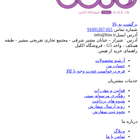
برگشت به بالا
شماره تماس
021-91691267
آدرس ایمیل
info@hiss.ir
آدرس : شیراز – خیابان مشیر شرقی - مجتمع تجاری تفریحی مشیر - طبقه
همکف - واحد G5 - فروشگاه اکلیل
راهنمای خرید از هیس
آرشیو محصولات
حساب من
فرم درخواست عودت وجه یا کالا
خدمات مشتریان
قوانین و مقررات
رهگیری مرسوله پستی
شیوه های پرداخت
رویه ارسال سفارش
نحوه ثبت سفارش
درباره ما
وبـلاگ
تماس با ما