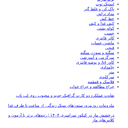
استیک نوت
پاک کن و غلط گیر
مداد تراش
خط کش
کیف غذا و کیف
کوله پشتی
چسب
کاتر فانتزی
ماشین حساب
قیچی
منگنه و سوزن منگنه
سرگرمی و آموزشی
کاور A4 و پوشه فانتزی
جامدادی
متر
سرکلیدی
فلاسک و قمقمه
چراغ مطالعه و چراغ خواب
تفاوت عملکرد دو کارت گرافیک جدید و محبوب روی لپ تاپ
ملزومات روزمره، ستون‌های سبک زندگی: از ساعت تا ظرف غذا
درخشش ماز در کنکور سراسری ۱۴۰۴ | رتبه‌های برتر با آزمون و
کلاس‌های ماز