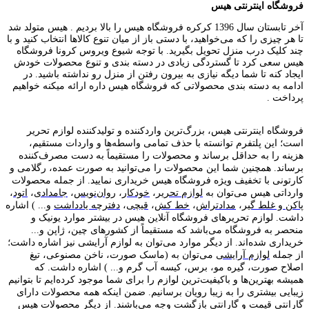
فروشگاه اینترنتی هیس
آخر تابستان سال 1396 کرکره فروشگاه هیس را بالا بردیم . هیس متولد شد
تا هر چیزی را که می‌خواهید، با دستی باز از میان تنوع کالاها انتخاب کنید و با
چند کلیک درب منزل تحویل بگیرید. با توجه شیوع ویروس کرونا فروشگاه
هیس سعی کرد تا گستردگی زیادی در دسته بندی و تنوع محصولات خودش
ایجاد کنه تا شما دیگه نیازی به بیرون رفتن از منزل رو نداشته باشید. در
ادامه به دسته بندی محصولاتی که فروشگاه هیس داره ارائه میکنه خواهیم
پرداخت .
فروشگاه اینترنتی هیس، بزرگ‌ترین وارد‌کننده و تولید‌کننده لوازم تحریر
است؛ این پلتفرم توانسته با حذف تمامی واسطه‌ها و واردات مستقیم،
هزینه را به حداقل برساند و محصولات را مستقیماً به دست مصرف‌کننده
برساند. همچنین شما این محصولات را می‌توانید به صورت عمده، رگلامی و
کارتونی با تخفیف ویژه فروشگاه هیس خریداری نمایید. از جمله محصولات
وارداتی هیس می‌توان به
لوازم تحریر
،
خودکار
،
روان‌نویس
،
جامدادی
،
اتود
،
پاکن و غلط گیر
،
مدادتراش
،
خط کش
،
قیچی
،
دفترچه یادداشت
و... ) اشاره
داشت. لوازم تحریر‌های فروشگاه آنلاین هیس در بیشتر موارد یونیک و
منحصر به فروشگاه می‌باشد که مستقیماً از کشور‌های چین، ژاپن و...
خریداری شده‌اند. از دیگر موارد می‌توان به لوازم آرایشی نیز اشاره داشت؛
از جمله
لوازم آرایشی
می‌توان به (ماسک صورت، ناخن مصنوعی، تیغ
اصلاح صورت، گیره مو، برس، کیسه آب گرم و... ) اشاره داشت. که
همیشه بهترین‌ها و باکیفیت‌ترین لوازم را برای شما موجود کرده‌ایم تا بتوانیم
زیبایی بیشتری را به زیبا رویان برسانیم. ضمن اینکه همه محصولات دارای
گارانتی قیمت و گارانتی بازگشت وجه می‌باشند. از دیگر محصولات هیس