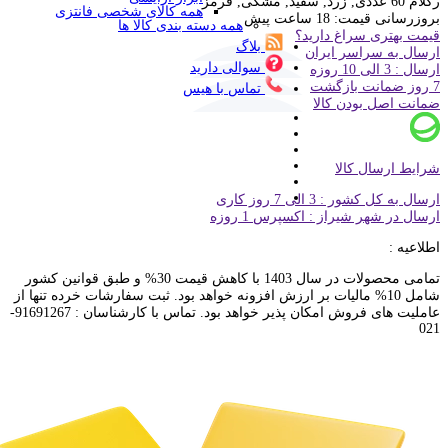
رگلام 60 عددی, زرد, سفید, مشکی, قرمز
همه کالای شخصی فانتزی
بروزرسانی قیمت:
18 ساعت پیش
همه دسته بندی کالا ها
قیمت بهتری سراغ دارید؟
بلاگ
ارسال به سراسر ایران
سوالی دارید
ارسال : 3 الی 10 روزه
7 روز ضمانت بازگشت
تماس با هیس
ضمانت اصل بودن کالا
شرایط ارسال کالا
ارسال به کل کشور : 3 الی 7 روز کاری
ارسال در شهر شیراز : اکسپرس 1 روزه
اطلاعیه :
تمامی محصولات در سال 1403 با کاهش قیمت 30% و طبق قوانین کشور
شامل 10% مالیات بر ارزش افزونه خواهد بود. ثبت سفارشات خرده تنها از
عاملیت های فروش امکان پذیر خواهد بود. تماس با کارشناسان : 91691267-
021