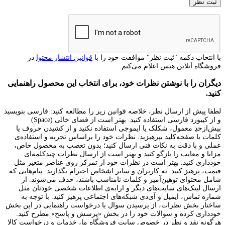
با انتخاب دکمه "ثبت نظر" موافقت خود را با
قوانین انتشار محتوا
در
فروشگاه آنلاین هیس اعلام می‌کنم.
دیگران را با نوشتن نظرات خود، برای انتخاب این محصول راهنمایی
کنید.
لطفا پیش از ارسال نظر، خلاصه قوانین زیر را مطالعه کنید: فارسی بنویسید
و از کیبورد فارسی استفاده کنید. بهتر است از فضای خالی (Space)
بیش‌از‌حدِ معمول، شکلک یا ایموجی استفاده نکنید و از کشیدن حروف یا
کلمات با صفحه‌کلید بپرهیزید. نظرات خود را براساس تجربه و استفاده‌ی
عملی و با دقت به نکات فنی ارسال کنید؛ بدون تعصب به محصول خاص،
مزایا و معایب را بازگو کنید و بهتر است از ارسال نظرات چندکلمه‌‌ای
خودداری کنید. بهتر است در نظرات خود از تمرکز روی عناصر متغیر مثل
قیمت، پرهیز کنید. به کاربران و سایر اشخاص احترام بگذارید. پیام‌هایی که
شامل محتوای توهین‌آمیز و کلمات نامناسب باشند، حذف می‌شوند. از
ارسال لینک‌های سایت‌های دیگر و ارایه‌ی اطلاعات شخصی خودتان مثل
شماره تماس، ایمیل و آی‌دی شبکه‌های اجتماعی پرهیز کنید. با توجه به
ساختار بخش نظرات، از پرسیدن سوال یا درخواست راهنمایی در این بخش
خودداری کرده و سوالات خود را در بخش «پرسش و پاسخ» مطرح کنید.
هرگونه نقد و نظر در خصوص سایت فروشگاه ما، خدمات و درخواست کالا