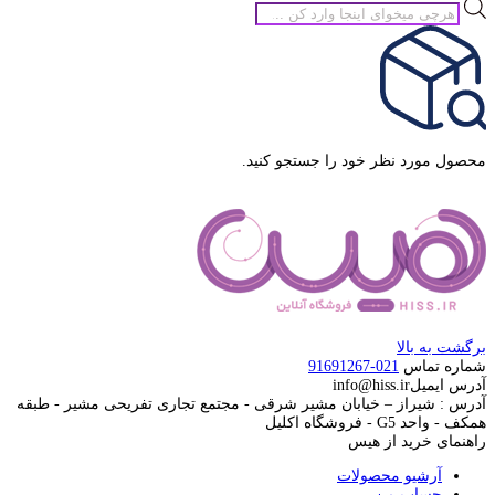
جستجوی
محصولات
محصول مورد نظر خود را جستجو کنید.
برگشت به بالا
شماره تماس
021-91691267
آدرس ایمیل
info@hiss.ir
آدرس : شیراز – خیابان مشیر شرقی - مجتمع تجاری تفریحی مشیر - طبقه
همکف - واحد G5 - فروشگاه اکلیل
راهنمای خرید از هیس
آرشیو محصولات
حساب من