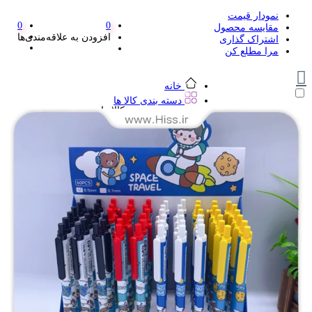
نمودار قیمت
0
0
مقایسه محصول
افزودن به علاقه‌مندی‌ها
اشتراک گذاری
مرا مطلع کن
خانه
دسته بندی کالا ها
دسته بندی کالا ها
لوازم تحریر و هنر
لوازم تحریر و هنر
مداد
پاک کن و غلط گیر
مداد تراش
اتود و نوک
روان نویس فانتزی
خودکار و خودکار فشاری
ماژیک ها
دفترچه یادداشت
استیکر
استیک نوت
خط کش و گونیا
کیف غذا
کوله پشتی
چسب
کاتر فانتزی
بوک مارک
ماشین حساب
قیچی