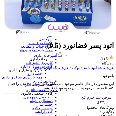
منگنه فانتزی
سرگرمی و آموزشی
فانتزی ها
برچسب استیکری
کاور A4 و پوشه فانتزی
جامدادی
تخته وایت برد
تخته شاسی
ساعت رومیزی
متر
سرکلیدی
فلاسک و قمقمه
اتود پسر فضانورد (0.5)
چراغ خواب و مطالعه
همه لوازم تحریر و هنر
آشپزخانه اداری
(1)
5
آشپزخانه اداری
کاربردی آشپزخانه
1 دیدگاه
کاربردی منزل و اداری
خرید عمده اتود یا مداد نوکی
/
خرید عمده لوازم تحریر
کاربردی منزل و اداری
جعبه دارو
ناموجود
همه کاربردی منزل و اداری
لوازم پذیرایی
این محصول در حال حاضر موجود نمی باشد، اما می توانیداعلان را فعال
همه آشپزخانه اداری
کنید تا به محض موجود شدن به شما اطلاع دهیم
کالای شخصی فانتزی
کالای شخصی فانتزی
آینه جیبی و رومیزی
موجود شد خبرم کن
دستمال و حوله
۳۷,۰۰۰
چشم بند
ویژگی‌های محصول
کیسه آب گرم
کیف آرایشی
رنگبندی :
ابزار آرایشی