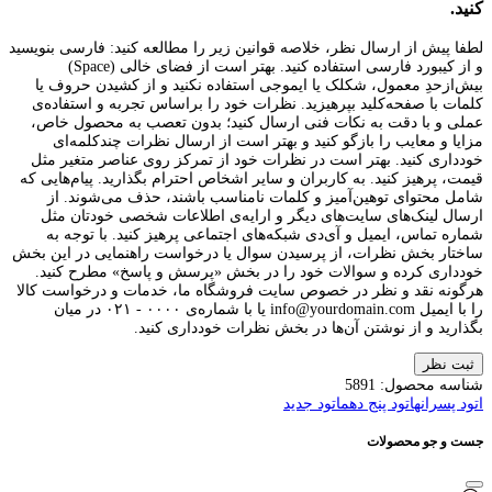
کنید.
لطفا پیش از ارسال نظر، خلاصه قوانین زیر را مطالعه کنید: فارسی بنویسید
و از کیبورد فارسی استفاده کنید. بهتر است از فضای خالی (Space)
بیش‌از‌حدِ معمول، شکلک یا ایموجی استفاده نکنید و از کشیدن حروف یا
کلمات با صفحه‌کلید بپرهیزید. نظرات خود را براساس تجربه و استفاده‌ی
عملی و با دقت به نکات فنی ارسال کنید؛ بدون تعصب به محصول خاص،
مزایا و معایب را بازگو کنید و بهتر است از ارسال نظرات چندکلمه‌‌ای
خودداری کنید. بهتر است در نظرات خود از تمرکز روی عناصر متغیر مثل
قیمت، پرهیز کنید. به کاربران و سایر اشخاص احترام بگذارید. پیام‌هایی که
شامل محتوای توهین‌آمیز و کلمات نامناسب باشند، حذف می‌شوند. از
ارسال لینک‌های سایت‌های دیگر و ارایه‌ی اطلاعات شخصی خودتان مثل
شماره تماس، ایمیل و آی‌دی شبکه‌های اجتماعی پرهیز کنید. با توجه به
ساختار بخش نظرات، از پرسیدن سوال یا درخواست راهنمایی در این بخش
خودداری کرده و سوالات خود را در بخش «پرسش و پاسخ» مطرح کنید.
هرگونه نقد و نظر در خصوص سایت فروشگاه ما، خدمات و درخواست کالا
را با ایمیل info@yourdomain.com یا با شماره‌ی ۰۰۰۰ - ۰۲۱ در میان
بگذارید و از نوشتن آن‌ها در بخش نظرات خودداری کنید.
ثبت نظر
شناسه محصول:
5891
اتود پسرانه
اتود پنج دهم
اتود جدید
جست و جو محصولات