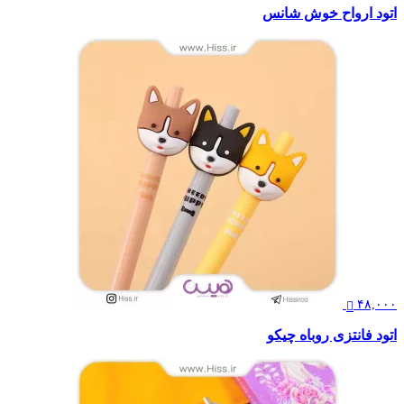
اتود ارواح خوش شانس
۴۸,۰۰۰
اتود فانتزی روباه چیکو