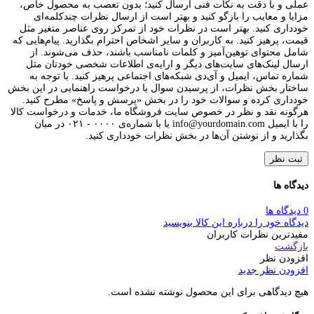
عملی و با دقت به نکات فنی ارسال کنید؛ بدون تعصب به محصول خاص،
مزایا و معایب را بازگو کنید و بهتر است از ارسال نظرات چندکلمه‌‌ای
خودداری کنید. بهتر است در نظرات خود از تمرکز روی عناصر متغیر مثل
قیمت، پرهیز کنید. به کاربران و سایر اشخاص احترام بگذارید. پیام‌هایی که
شامل محتوای توهین‌آمیز و کلمات نامناسب باشند، حذف می‌شوند. از
ارسال لینک‌های سایت‌های دیگر و ارایه‌ی اطلاعات شخصی خودتان مثل
شماره تماس، ایمیل و آی‌دی شبکه‌های اجتماعی پرهیز کنید. با توجه به
ساختار بخش نظرات، از پرسیدن سوال یا درخواست راهنمایی در این بخش
خودداری کرده و سوالات خود را در بخش «پرسش و پاسخ» مطرح کنید.
هرگونه نقد و نظر در خصوص سایت فروشگاه ما، خدمات و درخواست کالا
را با ایمیل info@yourdomain.com یا با شماره‌ی ۰۰۰۰ - ۰۲۱ در میان
بگذارید و از نوشتن آن‌ها در بخش نظرات خودداری کنید.
ثبت نظر
دیدگاه ها
0 دیدگاه ها
دیدگاه خود را درباره این کالا بنویسید
مفیدترین نظرات کاربران
بازگشت
افزودن نظر
افزودن نظر جدید
هیچ دیدگاهی برای این محصول نوشته نشده است.