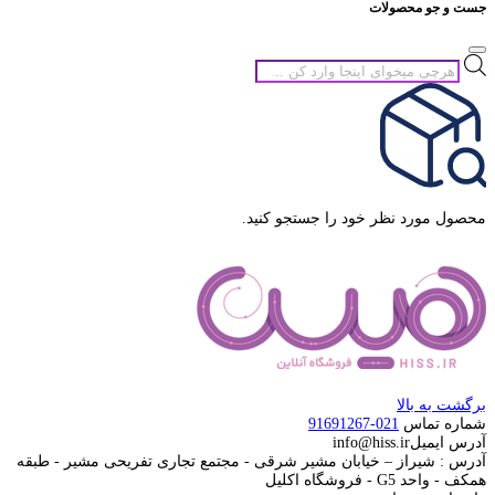
جست و جو محصولات
جستجوی
محصولات
محصول مورد نظر خود را جستجو کنید.
برگشت به بالا
شماره تماس
021-91691267
آدرس ایمیل
info@hiss.ir
آدرس : شیراز – خیابان مشیر شرقی - مجتمع تجاری تفریحی مشیر - طبقه
همکف - واحد G5 - فروشگاه اکلیل