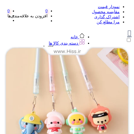
نمودار قیمت
0
0
مقایسه محصول
افزودن به علاقه‌مندی‌ها
اشتراک گذاری
مرا مطلع کن
خانه
دسته بندی کالا ها
دسته بندی کالا ها
لوازم تحریر و هنر
لوازم تحریر و هنر
مداد
پاک کن و غلط گیر
مداد تراش
اتود و نوک
روان نویس فانتزی
خودکار و خودکار فشاری
ماژیک ها
دفترچه یادداشت
استیکر
استیک نوت
خط کش و گونیا
کیف غذا
کوله پشتی
چسب
کاتر فانتزی
بوک مارک
ماشین حساب
قیچی