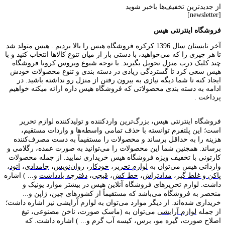
از جدیدترین تخفیف‌ها باخبر شوید
[newsletter]
فروشگاه اینترنتی هیس
آخر تابستان سال 1396 کرکره فروشگاه هیس را بالا بردیم . هیس متولد شد
تا هر چیزی را که می‌خواهید، با دستی باز از میان تنوع کالاها انتخاب کنید و با
چند کلیک درب منزل تحویل بگیرید. با توجه شیوع ویروس کرونا فروشگاه
هیس سعی کرد تا گستردگی زیادی در دسته بندی و تنوع محصولات خودش
ایجاد کنه تا شما دیگه نیازی به بیرون رفتن از منزل رو نداشته باشید. در
ادامه به دسته بندی محصولاتی که فروشگاه هیس داره ارائه میکنه خواهیم
پرداخت .
فروشگاه اینترنتی هیس، بزرگ‌ترین وارد‌کننده و تولید‌کننده لوازم تحریر
است؛ این پلتفرم توانسته با حذف تمامی واسطه‌ها و واردات مستقیم،
هزینه را به حداقل برساند و محصولات را مستقیماً به دست مصرف‌کننده
برساند. همچنین شما این محصولات را می‌توانید به صورت عمده، رگلامی و
کارتونی با تخفیف ویژه فروشگاه هیس خریداری نمایید. از جمله محصولات
وارداتی هیس می‌توان به
لوازم تحریر
،
خودکار
،
روان‌نویس
،
جامدادی
،
اتود
،
پاکن و غلط گیر
،
مدادتراش
،
خط کش
،
قیچی
،
دفترچه یادداشت
و... ) اشاره
داشت. لوازم تحریر‌های فروشگاه آنلاین هیس در بیشتر موارد یونیک و
منحصر به فروشگاه می‌باشد که مستقیماً از کشور‌های چین، ژاپن و...
خریداری شده‌اند. از دیگر موارد می‌توان به لوازم آرایشی نیز اشاره داشت؛
از جمله
لوازم آرایشی
می‌توان به (ماسک صورت، ناخن مصنوعی، تیغ
اصلاح صورت، گیره مو، برس، کیسه آب گرم و... ) اشاره داشت. که