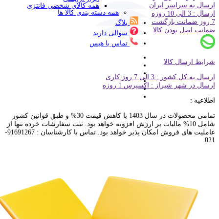
ارسال به سراسر ایران
همه کالای شخصی فانتزی
همه دسته بندی کالا ها
ارسال : 3 الی 10 روزه
7 روز ضمانت بازگشت
بلاگ
ضمانت اصل بودن کالا
سوالی دارید
تماس با هیس
شرایط ارسال کالا
ارسال به کل کشور : 3 الی 7 روز کاری
ارسال در شهر شیراز : اکسپرس 1 روزه
اطلاعیه :
تمامی محصولات در سال 1403 با کاهش قیمت 30% و طبق قوانین کشور
شامل 10% مالیات بر ارزش افزونه خواهد بود. ثبت سفارشات خرده تنها از
عاملیت های فروش امکان پذیر خواهد بود. تماس با کارشناسان : 91691267-
021