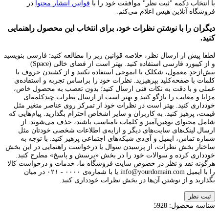
با انتخاب دکمه "ثبت نظر" موافقت خود را با
قوانین انتشار محتوا
در
فروشگاه آنلاین هیس اعلام می‌کنم.
دیگران را با نوشتن نظرات خود، برای انتخاب این محصول راهنمایی
کنید.
لطفا پیش از ارسال نظر، خلاصه قوانین زیر را مطالعه کنید: فارسی بنویسید
و از کیبورد فارسی استفاده کنید. بهتر است از فضای خالی (Space)
بیش‌از‌حدِ معمول، شکلک یا ایموجی استفاده نکنید و از کشیدن حروف یا
کلمات با صفحه‌کلید بپرهیزید. نظرات خود را براساس تجربه و استفاده‌ی
عملی و با دقت به نکات فنی ارسال کنید؛ بدون تعصب به محصول خاص،
مزایا و معایب را بازگو کنید و بهتر است از ارسال نظرات چندکلمه‌‌ای
خودداری کنید. بهتر است در نظرات خود از تمرکز روی عناصر متغیر مثل
قیمت، پرهیز کنید. به کاربران و سایر اشخاص احترام بگذارید. پیام‌هایی که
شامل محتوای توهین‌آمیز و کلمات نامناسب باشند، حذف می‌شوند. از
ارسال لینک‌های سایت‌های دیگر و ارایه‌ی اطلاعات شخصی خودتان مثل
شماره تماس، ایمیل و آی‌دی شبکه‌های اجتماعی پرهیز کنید. با توجه به
ساختار بخش نظرات، از پرسیدن سوال یا درخواست راهنمایی در این بخش
خودداری کرده و سوالات خود را در بخش «پرسش و پاسخ» مطرح کنید.
هرگونه نقد و نظر در خصوص سایت فروشگاه ما، خدمات و درخواست کالا
را با ایمیل info@yourdomain.com یا با شماره‌ی ۰۰۰۰ - ۰۲۱ در میان
بگذارید و از نوشتن آن‌ها در بخش نظرات خودداری کنید.
ثبت نظر
شناسه محصول:
5928