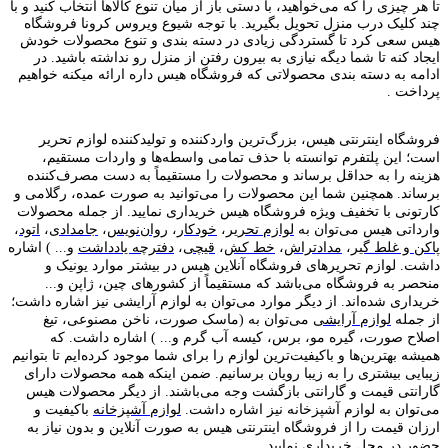
تا هر چیزی را که می‌خواهید، با دستی باز از میان تنوع کالاها انتخاب کنید و با
چند کلیک درب منزل تحویل بگیرید. با توجه شیوع ویروس کرونا فروشگاه
هیس سعی کرد تا گستردگی زیادی در دسته بندی و تنوع محصولات خودش
ایجاد کنه تا شما دیگه نیازی به بیرون رفتن از منزل رو نداشته باشید. در
ادامه به دسته بندی محصولاتی که فروشگاه هیس داره ارائه میکنه خواهیم
پرداخت .
فروشگاه اینترنتی هیس، بزرگ‌ترین وارد‌کننده و تولید‌کننده لوازم تحریر
است؛ این پلتفرم توانسته با حذف تمامی واسطه‌ها و واردات مستقیم،
هزینه را به حداقل برساند و محصولات را مستقیماً به دست مصرف‌کننده
برساند. همچنین شما این محصولات را می‌توانید به صورت عمده، رگلامی و
کارتونی با تخفیف ویژه فروشگاه هیس خریداری نمایید. از جمله محصولات
وارداتی هیس می‌توان به
لوازم تحریر
،
خودکار
،
روان‌نویس
،
جامدادی
،
اتود
،
پاکن و غلط گیر
،
مدادتراش
،
خط کش
،
قیچی
،
دفترچه یادداشت
و... ) اشاره
داشت. لوازم تحریر‌های فروشگاه آنلاین هیس در بیشتر موارد یونیک و
منحصر به فروشگاه می‌باشد که مستقیماً از کشور‌های چین، ژاپن و...
خریداری شده‌اند. از دیگر موارد می‌توان به لوازم آرایشی نیز اشاره داشت؛
از جمله
لوازم آرایشی
می‌توان به (ماسک صورت، ناخن مصنوعی، تیغ
اصلاح صورت، گیره مو، برس، کیسه آب گرم و... ) اشاره داشت. که
همیشه بهترین‌ها و باکیفیت‌ترین لوازم را برای شما موجود کرده‌ایم تا بتوانیم
زیبایی بیشتری را به زیبا رویان برسانیم. ضمن اینکه همه محصولات دارای
گارانتی قیمت و گارانتی بازگشت وجه می‌باشند. از دیگر محصولات هیس
می‌توان به لوازم آشپزخانه نیز اشاره داشت.
لوازم آشپزخانه
باکیفیت و
ارزان قیمت را از فروشگاه اینترنتی هیس به صورت آنلاین و بدون نیاز به
حضور در محل خریداری نمایید.