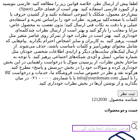
لطفا پیش از ارسال نظر، خلاصه قوانین زیر را مطالعه کنید: فارسی بنویسید
و از کیبورد فارسی استفاده کنید. بهتر است از فضای خالی (Space)
بیش‌از‌حدِ معمول، شکلک یا ایموجی استفاده نکنید و از کشیدن حروف یا
کلمات با صفحه‌کلید بپرهیزید. نظرات خود را براساس تجربه و استفاده‌ی
عملی و با دقت به نکات فنی ارسال کنید؛ بدون تعصب به محصول خاص،
مزایا و معایب را بازگو کنید و بهتر است از ارسال نظرات چندکلمه‌‌ای
خودداری کنید. بهتر است در نظرات خود از تمرکز روی عناصر متغیر مثل
قیمت، پرهیز کنید. به کاربران و سایر اشخاص احترام بگذارید. پیام‌هایی که
شامل محتوای توهین‌آمیز و کلمات نامناسب باشند، حذف می‌شوند. از
ارسال لینک‌های سایت‌های دیگر و ارایه‌ی اطلاعات شخصی خودتان مثل
شماره تماس، ایمیل و آی‌دی شبکه‌های اجتماعی پرهیز کنید. با توجه به
ساختار بخش نظرات، از پرسیدن سوال یا درخواست راهنمایی در این بخش
خودداری کرده و سوالات خود را در بخش «پرسش و پاسخ» مطرح کنید.
هرگونه نقد و نظر در خصوص سایت فروشگاه ما، خدمات و درخواست کالا
را با ایمیل info@yourdomain.com یا با شماره‌ی ۰۰۰۰ - ۰۲۱ در میان
بگذارید و از نوشتن آن‌ها در بخش نظرات خودداری کنید.
ثبت نظر
شناسه محصول:
1212030
جست و جو محصولات
جستجوی
محصولات