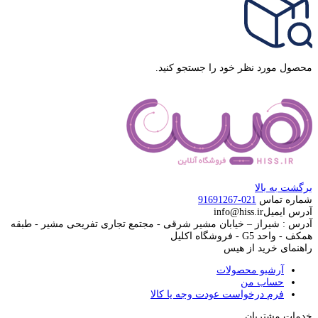
محصول مورد نظر خود را جستجو کنید.
برگشت به بالا
شماره تماس
021-91691267
آدرس ایمیل
info@hiss.ir
آدرس : شیراز – خیابان مشیر شرقی - مجتمع تجاری تفریحی مشیر - طبقه
همکف - واحد G5 - فروشگاه اکلیل
راهنمای خرید از هیس
آرشیو محصولات
حساب من
فرم درخواست عودت وجه یا کالا
خدمات مشتریان