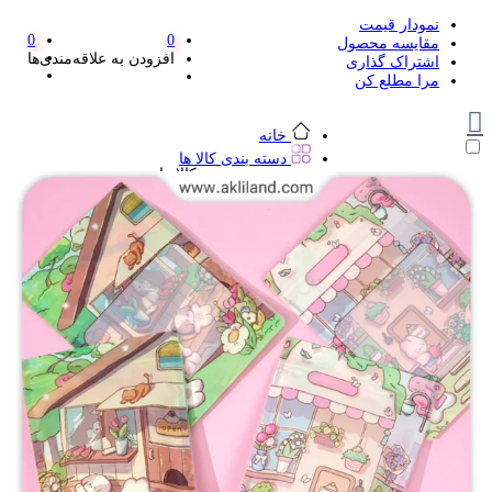
نمودار قیمت
0
0
مقایسه محصول
افزودن به علاقه‌مندی‌ها
اشتراک گذاری
مرا مطلع کن
خانه
دسته بندی کالا ها
دسته بندی کالا ها
لوازم تحریر و هنر
لوازم تحریر و هنر
مداد
پاک کن و غلط گیر
مداد تراش
اتود و نوک
روان نویس فانتزی
خودکار و خودکار فشاری
ماژیک ها
دفترچه یادداشت
استیکر
استیک نوت
خط کش و گونیا
کیف غذا
کوله پشتی
چسب
کاتر فانتزی
بوک مارک
ماشین حساب
قیچی