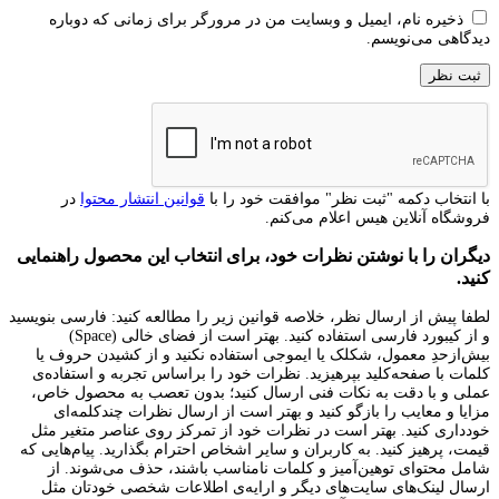
ذخیره نام، ایمیل و وبسایت من در مرورگر برای زمانی که دوباره
دیدگاهی می‌نویسم.
با انتخاب دکمه "ثبت نظر" موافقت خود را با
قوانین انتشار محتوا
در
فروشگاه آنلاین هیس اعلام می‌کنم.
دیگران را با نوشتن نظرات خود، برای انتخاب این محصول راهنمایی
کنید.
لطفا پیش از ارسال نظر، خلاصه قوانین زیر را مطالعه کنید: فارسی بنویسید
و از کیبورد فارسی استفاده کنید. بهتر است از فضای خالی (Space)
بیش‌از‌حدِ معمول، شکلک یا ایموجی استفاده نکنید و از کشیدن حروف یا
کلمات با صفحه‌کلید بپرهیزید. نظرات خود را براساس تجربه و استفاده‌ی
عملی و با دقت به نکات فنی ارسال کنید؛ بدون تعصب به محصول خاص،
مزایا و معایب را بازگو کنید و بهتر است از ارسال نظرات چندکلمه‌‌ای
خودداری کنید. بهتر است در نظرات خود از تمرکز روی عناصر متغیر مثل
قیمت، پرهیز کنید. به کاربران و سایر اشخاص احترام بگذارید. پیام‌هایی که
شامل محتوای توهین‌آمیز و کلمات نامناسب باشند، حذف می‌شوند. از
ارسال لینک‌های سایت‌های دیگر و ارایه‌ی اطلاعات شخصی خودتان مثل