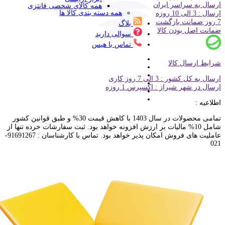
ارسال به سراسر ایران
همه کالای شخصی فانتزی
همه دسته بندی کالا ها
ارسال : 3 الی 10 روزه
7 روز ضمانت بازگشت
بلاگ
ضمانت اصل بودن کالا
سوالی دارید
تماس با هیس
شرایط ارسال کالا
ارسال به کل کشور : 3 الی 7 روز کاری
ارسال در شهر شیراز : اکسپرس 1 روزه
اطلاعیه :
تمامی محصولات در سال 1403 با کاهش قیمت 30% و طبق قوانین کشور
شامل 10% مالیات بر ارزش افزونه خواهد بود. ثبت سفارشات خرده تنها از
عاملیت های فروش امکان پذیر خواهد بود. تماس با کارشناسان : 91691267-
021