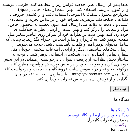
لطفا پیش از ارسال نظر، خلاصه قوانین زیر را مطالعه کنید: فارسی بنویسید
و از کیبورد فارسی استفاده کنید. بهتر است از فضای خالی (Space)
بیش‌از‌حدِ معمول، شکلک یا ایموجی استفاده نکنید و از کشیدن حروف یا
کلمات با صفحه‌کلید بپرهیزید. نظرات خود را براساس تجربه و استفاده‌ی
عملی و با دقت به نکات فنی ارسال کنید؛ بدون تعصب به محصول خاص،
مزایا و معایب را بازگو کنید و بهتر است از ارسال نظرات چندکلمه‌‌ای
خودداری کنید. بهتر است در نظرات خود از تمرکز روی عناصر متغیر مثل
قیمت، پرهیز کنید. به کاربران و سایر اشخاص احترام بگذارید. پیام‌هایی که
شامل محتوای توهین‌آمیز و کلمات نامناسب باشند، حذف می‌شوند. از
ارسال لینک‌های سایت‌های دیگر و ارایه‌ی اطلاعات شخصی خودتان مثل
شماره تماس، ایمیل و آی‌دی شبکه‌های اجتماعی پرهیز کنید. با توجه به
ساختار بخش نظرات، از پرسیدن سوال یا درخواست راهنمایی در این بخش
خودداری کرده و سوالات خود را در بخش «پرسش و پاسخ» مطرح کنید.
هرگونه نقد و نظر در خصوص سایت فروشگاه ما، خدمات و درخواست کالا
را با ایمیل info@yourdomain.com یا با شماره‌ی ۰۰۰۰ - ۰۲۱ در میان
بگذارید و از نوشتن آن‌ها در بخش نظرات خودداری کنید.
ثبت نظر
دیدگاه ها
0 دیدگاه ها
دیدگاه خود را درباره این کالا بنویسید
مفیدترین نظرات کاربران
بازگشت
افزودن نظر