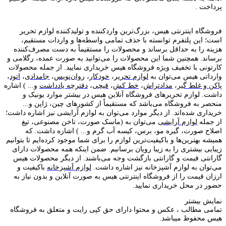
پرداخت .
فروشگاه اینترنتی هیس، بزرگ‌ترین وارد‌کننده و تولید‌کننده لوازم تحریر
است؛ این پلتفرم توانسته با حذف تمامی واسطه‌ها و واردات مستقیم،
هزینه را به حداقل برساند و محصولات را مستقیماً به دست مصرف‌کننده
برساند. همچنین شما این محصولات را می‌توانید به صورت عمده، رگلامی و
کارتونی با تخفیف ویژه فروشگاه هیس خریداری نمایید. از جمله محصولات
وارداتی هیس می‌توان به
لوازم تحریر
،
خودکار
،
روان‌نویس
،
جامدادی
،
اتود
،
پاکن و غلط گیر
،
مدادتراش
،
خط کش
،
قیچی
،
دفترچه یادداشت
و... ) اشاره
داشت. لوازم تحریر‌های فروشگاه آنلاین هیس در بیشتر موارد یونیک و
منحصر به فروشگاه می‌باشد که مستقیماً از کشور‌های چین، ژاپن و...
خریداری شده‌اند. از دیگر موارد می‌توان به لوازم آرایشی نیز اشاره داشت؛
از جمله
لوازم آرایشی
می‌توان به (ماسک صورت، ناخن مصنوعی، تیغ
اصلاح صورت، گیره مو، برس، کیسه آب گرم و... ) اشاره داشت. که
همیشه بهترین‌ها و باکیفیت‌ترین لوازم را برای شما موجود کرده‌ایم تا بتوانیم
زیبایی بیشتری را به زیبا رویان برسانیم. ضمن اینکه همه محصولات دارای
گارانتی قیمت و گارانتی بازگشت وجه می‌باشند. از دیگر محصولات هیس
می‌توان به لوازم آشپزخانه نیز اشاره داشت.
لوازم آشپزخانه
باکیفیت و
ارزان قیمت را از فروشگاه اینترنتی هیس به صورت آنلاین و بدون نیاز به
حضور در محل خریداری نمایید.
نمایش بیشتر
تمامی مطالب ، عکس و محتوا دارای حق کپی رایت و متعلق به فروشگاه
هیس محفوظ میباشد.