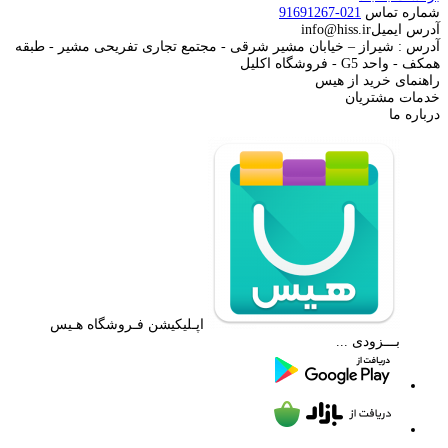
شماره تماس
021-91691267
آدرس ایمیل
info@hiss.ir
آدرس : شیراز – خیابان مشیر شرقی - مجتمع تجاری تفریحی مشیر - طبقه
همکف - واحد G5 - فروشگاه اکلیل
راهنمای خرید از هیس
خدمات مشتریان
درباره ما
اپـلیکیشن فـروشگاه هـیس
بـــزودی ...