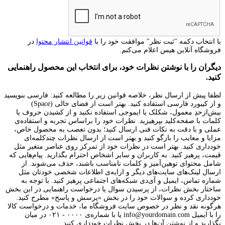
با انتخاب دکمه "ثبت نظر" موافقت خود را با
قوانین انتشار محتوا
در
فروشگاه آنلاین هیس اعلام می‌کنم.
دیگران را با نوشتن نظرات خود، برای انتخاب این محصول راهنمایی
کنید.
لطفا پیش از ارسال نظر، خلاصه قوانین زیر را مطالعه کنید: فارسی بنویسید
و از کیبورد فارسی استفاده کنید. بهتر است از فضای خالی (Space)
بیش‌از‌حدِ معمول، شکلک یا ایموجی استفاده نکنید و از کشیدن حروف یا
کلمات با صفحه‌کلید بپرهیزید. نظرات خود را براساس تجربه و استفاده‌ی
عملی و با دقت به نکات فنی ارسال کنید؛ بدون تعصب به محصول خاص،
مزایا و معایب را بازگو کنید و بهتر است از ارسال نظرات چندکلمه‌‌ای
خودداری کنید. بهتر است در نظرات خود از تمرکز روی عناصر متغیر مثل
قیمت، پرهیز کنید. به کاربران و سایر اشخاص احترام بگذارید. پیام‌هایی که
شامل محتوای توهین‌آمیز و کلمات نامناسب باشند، حذف می‌شوند. از
ارسال لینک‌های سایت‌های دیگر و ارایه‌ی اطلاعات شخصی خودتان مثل
شماره تماس، ایمیل و آی‌دی شبکه‌های اجتماعی پرهیز کنید. با توجه به
ساختار بخش نظرات، از پرسیدن سوال یا درخواست راهنمایی در این بخش
خودداری کرده و سوالات خود را در بخش «پرسش و پاسخ» مطرح کنید.
هرگونه نقد و نظر در خصوص سایت فروشگاه ما، خدمات و درخواست کالا
را با ایمیل info@yourdomain.com یا با شماره‌ی ۰۰۰۰ - ۰۲۱ در میان
بگذارید و از نوشتن آن‌ها در بخش نظرات خودداری کنید.