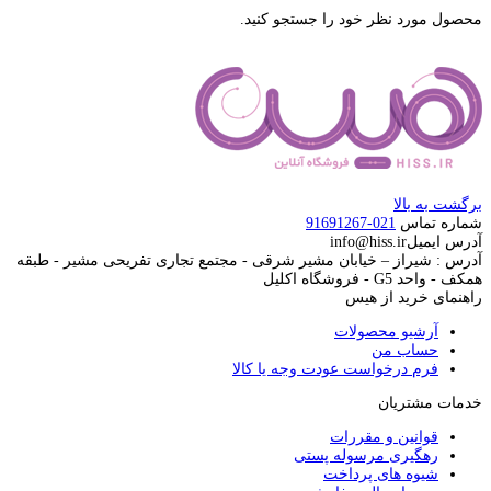
محصول مورد نظر خود را جستجو کنید.
برگشت به بالا
شماره تماس
021-91691267
آدرس ایمیل
info@hiss.ir
آدرس : شیراز – خیابان مشیر شرقی - مجتمع تجاری تفریحی مشیر - طبقه
همکف - واحد G5 - فروشگاه اکلیل
راهنمای خرید از هیس
آرشیو محصولات
حساب من
فرم درخواست عودت وجه یا کالا
خدمات مشتریان
قوانین و مقررات
رهگیری مرسوله پستی
شیوه های پرداخت