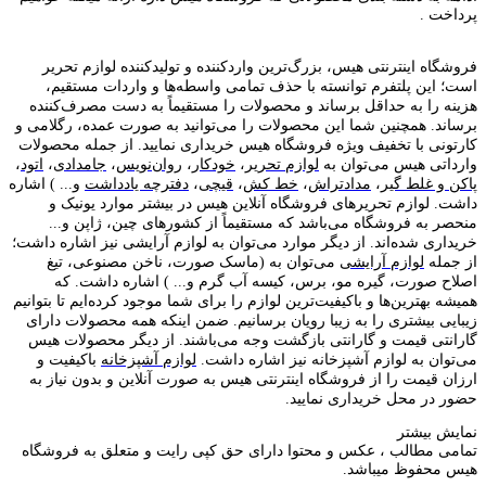
پرداخت .
فروشگاه اینترنتی هیس، بزرگ‌ترین وارد‌کننده و تولید‌کننده لوازم تحریر
است؛ این پلتفرم توانسته با حذف تمامی واسطه‌ها و واردات مستقیم،
هزینه را به حداقل برساند و محصولات را مستقیماً به دست مصرف‌کننده
برساند. همچنین شما این محصولات را می‌توانید به صورت عمده، رگلامی و
کارتونی با تخفیف ویژه فروشگاه هیس خریداری نمایید. از جمله محصولات
وارداتی هیس می‌توان به
لوازم تحریر
،
خودکار
،
روان‌نویس
،
جامدادی
،
اتود
،
پاکن و غلط گیر
،
مدادتراش
،
خط کش
،
قیچی
،
دفترچه یادداشت
و... ) اشاره
داشت. لوازم تحریر‌های فروشگاه آنلاین هیس در بیشتر موارد یونیک و
منحصر به فروشگاه می‌باشد که مستقیماً از کشور‌های چین، ژاپن و...
خریداری شده‌اند. از دیگر موارد می‌توان به لوازم آرایشی نیز اشاره داشت؛
از جمله
لوازم آرایشی
می‌توان به (ماسک صورت، ناخن مصنوعی، تیغ
اصلاح صورت، گیره مو، برس، کیسه آب گرم و... ) اشاره داشت. که
همیشه بهترین‌ها و باکیفیت‌ترین لوازم را برای شما موجود کرده‌ایم تا بتوانیم
زیبایی بیشتری را به زیبا رویان برسانیم. ضمن اینکه همه محصولات دارای
گارانتی قیمت و گارانتی بازگشت وجه می‌باشند. از دیگر محصولات هیس
می‌توان به لوازم آشپزخانه نیز اشاره داشت.
لوازم آشپزخانه
باکیفیت و
ارزان قیمت را از فروشگاه اینترنتی هیس به صورت آنلاین و بدون نیاز به
حضور در محل خریداری نمایید.
نمایش بیشتر
تمامی مطالب ، عکس و محتوا دارای حق کپی رایت و متعلق به فروشگاه
هیس محفوظ میباشد.