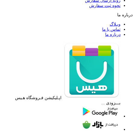
رویه ارسال سفارش
نحوه ثبت سفارش
درباره ما
وبـلاگ
تماس با ما
درباره ما
اپـلیکیشن فـروشگاه هـیس
بـــزودی ...