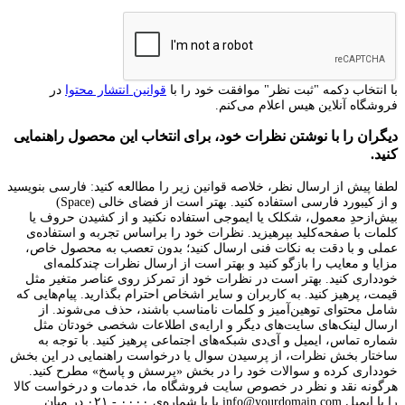
با انتخاب دکمه "ثبت نظر" موافقت خود را با
قوانین انتشار محتوا
در
فروشگاه آنلاین هیس اعلام می‌کنم.
دیگران را با نوشتن نظرات خود، برای انتخاب این محصول راهنمایی
کنید.
لطفا پیش از ارسال نظر، خلاصه قوانین زیر را مطالعه کنید: فارسی بنویسید
و از کیبورد فارسی استفاده کنید. بهتر است از فضای خالی (Space)
بیش‌از‌حدِ معمول، شکلک یا ایموجی استفاده نکنید و از کشیدن حروف یا
کلمات با صفحه‌کلید بپرهیزید. نظرات خود را براساس تجربه و استفاده‌ی
عملی و با دقت به نکات فنی ارسال کنید؛ بدون تعصب به محصول خاص،
مزایا و معایب را بازگو کنید و بهتر است از ارسال نظرات چندکلمه‌‌ای
خودداری کنید. بهتر است در نظرات خود از تمرکز روی عناصر متغیر مثل
قیمت، پرهیز کنید. به کاربران و سایر اشخاص احترام بگذارید. پیام‌هایی که
شامل محتوای توهین‌آمیز و کلمات نامناسب باشند، حذف می‌شوند. از
ارسال لینک‌های سایت‌های دیگر و ارایه‌ی اطلاعات شخصی خودتان مثل
شماره تماس، ایمیل و آی‌دی شبکه‌های اجتماعی پرهیز کنید. با توجه به
ساختار بخش نظرات، از پرسیدن سوال یا درخواست راهنمایی در این بخش
خودداری کرده و سوالات خود را در بخش «پرسش و پاسخ» مطرح کنید.
هرگونه نقد و نظر در خصوص سایت فروشگاه ما، خدمات و درخواست کالا
را با ایمیل info@yourdomain.com یا با شماره‌ی ۰۰۰۰ - ۰۲۱ در میان