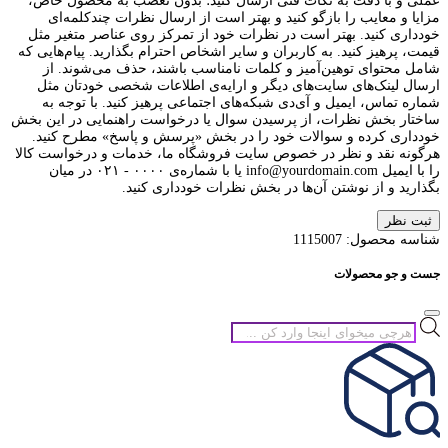
عملی و با دقت به نکات فنی ارسال کنید؛ بدون تعصب به محصول خاص،
مزایا و معایب را بازگو کنید و بهتر است از ارسال نظرات چندکلمه‌‌ای
خودداری کنید. بهتر است در نظرات خود از تمرکز روی عناصر متغیر مثل
قیمت، پرهیز کنید. به کاربران و سایر اشخاص احترام بگذارید. پیام‌هایی که
شامل محتوای توهین‌آمیز و کلمات نامناسب باشند، حذف می‌شوند. از
ارسال لینک‌های سایت‌های دیگر و ارایه‌ی اطلاعات شخصی خودتان مثل
شماره تماس، ایمیل و آی‌دی شبکه‌های اجتماعی پرهیز کنید. با توجه به
ساختار بخش نظرات، از پرسیدن سوال یا درخواست راهنمایی در این بخش
خودداری کرده و سوالات خود را در بخش «پرسش و پاسخ» مطرح کنید.
هرگونه نقد و نظر در خصوص سایت فروشگاه ما، خدمات و درخواست کالا
را با ایمیل info@yourdomain.com یا با شماره‌ی ۰۰۰۰ - ۰۲۱ در میان
بگذارید و از نوشتن آن‌ها در بخش نظرات خودداری کنید.
ثبت نظر
شناسه محصول:
1115007
جست و جو محصولات
جستجوی
محصولات