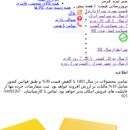
سبز تیره, قرمز
همه کالای شخصی فانتزی
بروزرسانی قیمت:
1 هفته پیش
همه دسته بندی کالا ها
قیمت بهتری سراغ دارید؟
بلاگ
ارسال به سراسر ایران
سوالی دارید
ارسال : 3 الی 10 روزه
7 روز ضمانت بازگشت
تماس با هیس
ضمانت اصل بودن کالا
شرایط ارسال کالا
ارسال به کل کشور : 3 الی 7 روز کاری
ارسال در شهر شیراز : اکسپرس 1 روزه
اطلاعیه :
تمامی محصولات در سال 1403 با کاهش قیمت 30% و طبق قوانین کشور
شامل 10% مالیات بر ارزش افزونه خواهد بود. ثبت سفارشات خرده تنها از
عاملیت های فروش امکان پذیر خواهد بود. تماس با کارشناسان : 91691267-
021