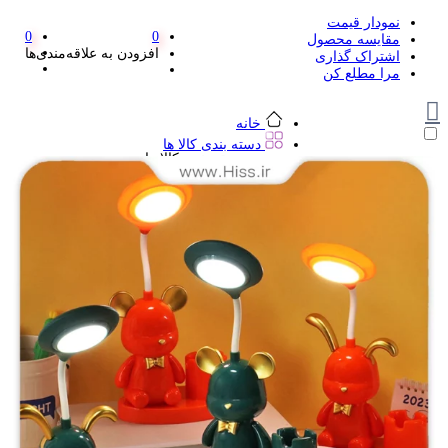
نمودار قیمت
0
0
مقایسه محصول
افزودن به علاقه‌مندی‌ها
اشتراک گذاری
مرا مطلع کن
خانه
دسته بندی کالا ها
دسته بندی کالا ها
لوازم تحریر و هنر
لوازم تحریر و هنر
مداد
پاک کن و غلط گیر
مداد تراش
اتود و نوک
روان نویس فانتزی
خودکار و خودکار فشاری
ماژیک ها
دفترچه یادداشت
استیکر
استیک نوت
خط کش و گونیا
کیف غذا
کوله پشتی
چسب
کاتر فانتزی
بوک مارک
ماشین حساب
قیچی